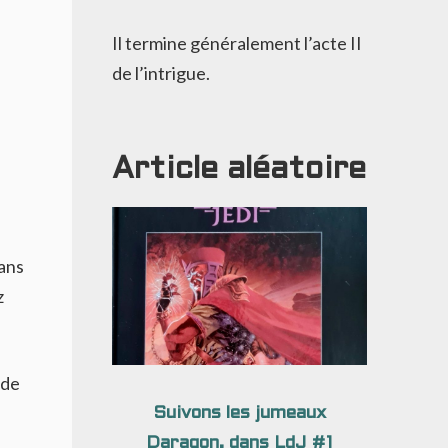
Il termine généralement l’acte II
de l’intrigue.
Article aléatoire
ans
z
 de
Suivons les jumeaux
Daragon, dans LdJ #1