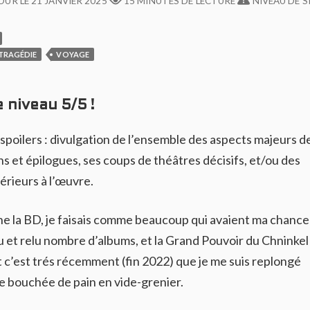
JOUR LE
21 JANVIER 2025
15 MINUTES DE LECTURE
NIVEAU DE S
TRAGÉDIE
VOYAGE
 niveau 5/5 !
 spoilers : divulgation de l’ensemble des aspects majeurs d
s et épilogues, ses coups de théâtres décisifs, et/ou des
rieurs à l’œuvre.
ne la BD, je faisais comme beaucoup qui avaient ma chance 
lu et relu nombre d’albums, et la Grand Pouvoir du Chninkel
 et c’est trés récemment (fin 2022) que je me suis replongé
e bouchée de pain en vide-grenier.