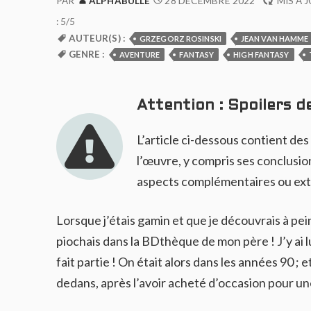
28 DÉCEMBRE 2022
PAR
ALPHABULLE
MIS À 
: 5/5
AUTEUR(S) :
GRZEGORZ ROSINSKI
JEAN VAN HAMME
GENRE :
AVENTURE
FANTASY
HIGH FANTASY
Attention : Spoilers de
L’article ci-dessous contient des
l’œuvre, y compris ses conclusion
aspects complémentaires ou exté
Lorsque j’étais gamin et que je découvrais à pei
piochais dans la BDthèque de mon père ! J’y ai 
fait partie ! On était alors dans les années 90 ;
dedans, après l’avoir acheté d’occasion pour un