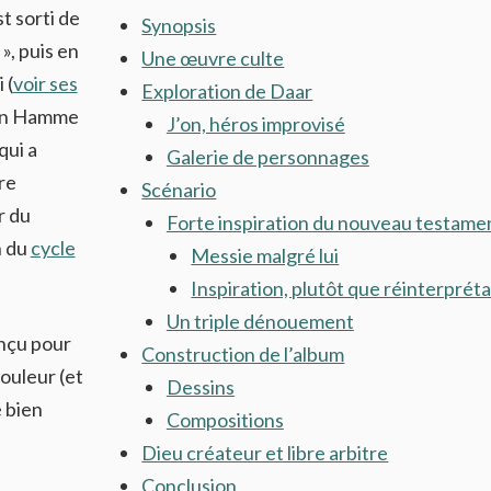
t sorti de
Synopsis
», puis en
Une œuvre culte
 (
voir ses
Exploration de Daar
 Van Hamme
J’on, héros improvisé
qui a
Galerie de personnages
re
Scénario
r du
Forte inspiration du nouveau testame
n du
cycle
Messie malgré lui
Inspiration, plutôt que réinterprét
Un triple dénouement
onçu pour
Construction de l’album
couleur (et
Dessins
 bien
Compositions
Dieu créateur et libre arbitre
Conclusion