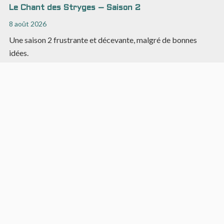
Le Chant des Stryges – Saison 2
8 août 2026
Une saison 2 frustrante et décevante, malgré de bonnes
idées.
Chevaliers Dragons #9 : un labyrinthe narratif
brillant
5 août 2026
Une triple histoire dans un album dense à l'univers
foisonnant.
Asphodèle #2 : plus convaincant visuellement que
narrativement
2 août 2026
Du fantastique à l'urban fantasy, Asphodèle intrigue sans
décoller.