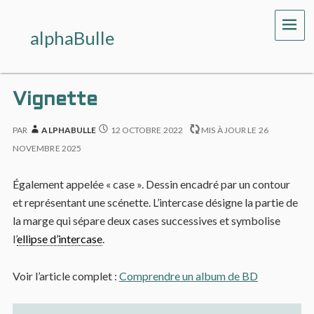
ME
alphaBulle
Vignette
PAR
ALPHABULLE
12 OCTOBRE 2022
MIS À JOUR LE
26
NOVEMBRE 2025
Également appelée « case ». Dessin encadré par un contour
et représentant une scénette. L’intercase désigne la partie de
la marge qui sépare deux cases successives et symbolise
l’
ellipse d’intercase
.
Voir l’article complet :
Comprendre un album de BD