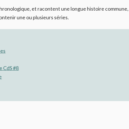
hronologique, et racontent une longue histoire commune,
ntenir une ou plusieurs séries.
ues
le CdS #8
e