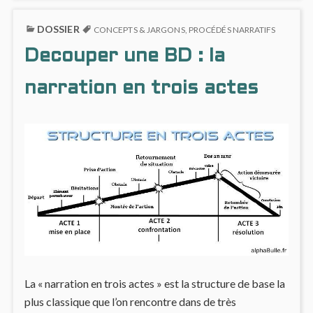
LOIS
ON
DE
LES
DOSSIER
LA
TROIS
CONCEPTS & JARGONS
,
PROCÉDÉS NARRATIFS
MAGIE
LOIS
Decouper une BD : la
DE
LA
MAGI
narration en trois actes
La « narration en trois actes » est la structure de base la
plus classique que l’on rencontre dans de très