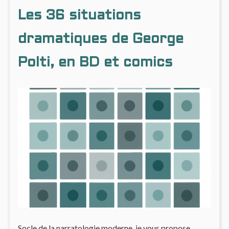
CAS
MINIS
Les 36 situations
D’ÉCOLE
:
‘FOREVER
LE
EVIL’
CAS
dramatiques de George
D’ÉCO
‘FORE
Polti, en BD et comics
EVIL’
Socle de la narratologie moderne, je vous propose