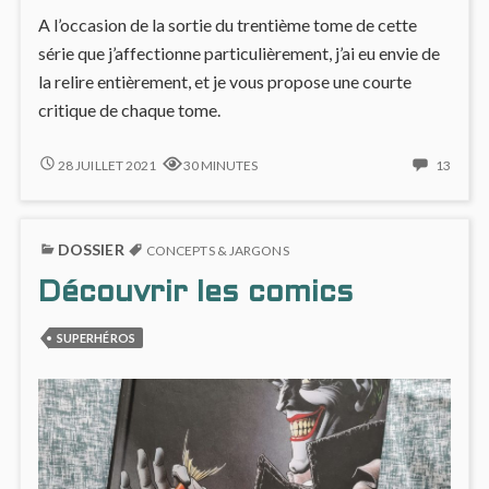
A l’occasion de la sortie du trentième tome de cette
série que j’affectionne particulièrement, j’ai eu envie de
la relire entièrement, et je vous propose une courte
critique de chaque tome.
30
13
28 JUILLET 2021
30 MINUTES
13
TOMES
COMM
DE
ON
GESTE
30
DOSSIER
TOME
CONCEPTS & JARGONS
DE
Découvrir les comics
GEST
SUPERHÉROS