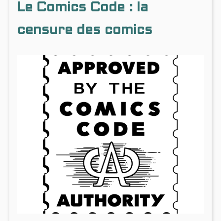
Le Comics Code : la
ÉPOQUES
:
AGES
ET
censure des comics
ÉPOQ