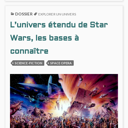
ALBUM
ON
DE
COMP
DOSSIER
BD
UN
EXPLORER UN UNIVERS
:
ALBU
L’univers étendu de Star
LES
DE
TERMES
BD
QUE
:
Wars, les bases à
VOUS
LES
NE
TERM
connaître
CONNAISSIEZ
QUE
PAS
VOUS
SCIENCE-FICTION
SPACE OPERA
NE
CONNA
PAS