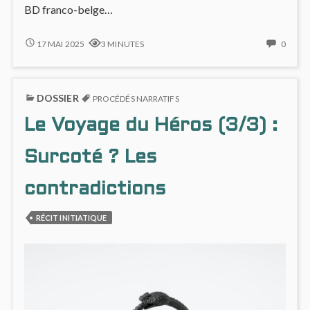
BD franco-belge…
BRUXELLES
NO
17 MAI 2025
3 MINUTES
0
VS
COMM
MARCINELLE
ON
:
BRUX
DOSSIER
DEUX
VS
PROCÉDÉS NARRATIFS
VISIONS
MARC
Le Voyage du Héros (3/3) :
FONDATRICES
:
DE
DEUX
LA
VISIO
Surcoté ? Les
BD
FOND
DE
contradictions
LA
BD
RÉCIT INITIATIQUE