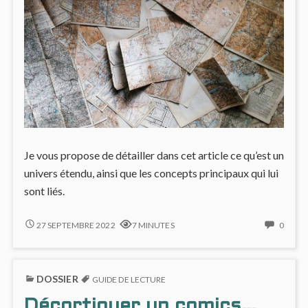
Je vous propose de détailler dans cet article ce qu’est un
univers étendu, ainsi que les concepts principaux qui lui
sont liés.
UNIVERS
NO
27 SEPTEMBRE 2022
7 MINUTES
0
ÉTENDUS,
COMM
LES
ON
CONCEPTS
UNIVE
DOSSIER
ÉTEND
GUIDE DE LECTURE
LES
Décortiquer un comics…
CONC