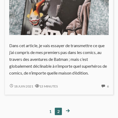
Dans cet article, je vais essayer de transmettre ce que
j’ai compris de mes premiers pas dans les comics, au
travers des aventures de Batman ; mais c’est
globalement déclinable à n’importe quel superhéros de
comics, de n’importe quelle maison d’édition.
DÉCOUVRIR
6
18 JUIN 2021
13 MINUTES
6
LES
COMM
COMICS
ON
DÉCO
LES
NEXT
PAGE
PAGE
1
2
Pagination
COMI
PAGE