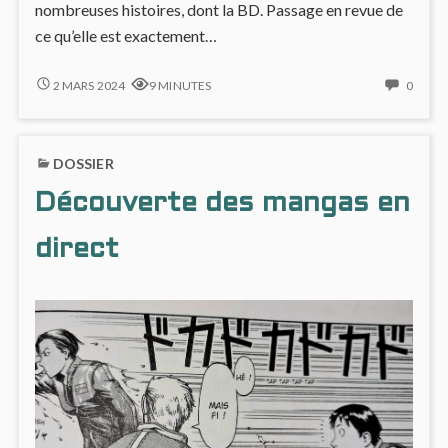
nombreuses histoires, dont la BD. Passage en revue de
ce qu’elle est exactement…
DECOUPER
NO
2 MARS 2024
9 MINUTES
0
UNE
COMM
BD
ON
:
DECO
DOSSIER
LA
UNE
NARRATION
BD
Découverte des mangas en
EN
:
TROIS
LA
ACTES
NARR
direct
EN
TROIS
ACTE