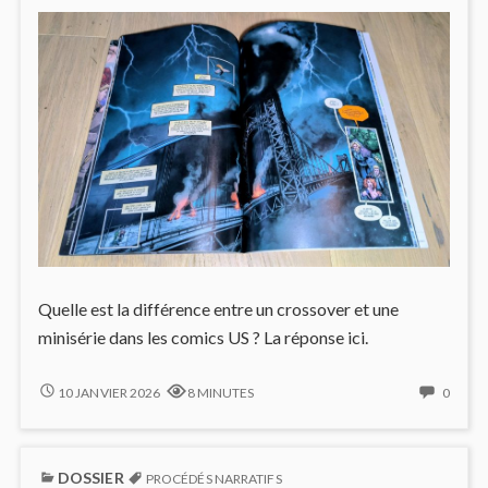
Quelle est la différence entre un crossover et une
minisérie dans les comics US ? La réponse ici.
CROSSOVERS
NO
10 JANVIER 2026
8 MINUTES
0
ET
COMM
MINISÉRIES
ON
:
CROS
DOSSIER
LE
ET
PROCÉDÉS NARRATIFS