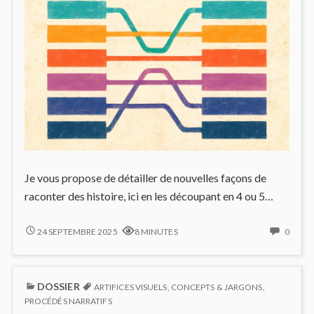
18
Je vous propose de détailler de nouvelles façons de
raconter des histoire, ici en les découpant en 4 ou 5…
AU
NO
24 SEPTEMBRE 2025
8 MINUTES
0
DELÀ
COMM
DES
ON
TROIS
AU
DOSSIER
ACTES
DELÀ
ARTIFICES VISUELS
,
CONCEPTS & JARGONS
,
DES
PROCÉDÉS NARRATIFS