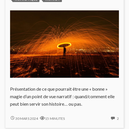
C’EST
QU’ES
?
CE
LES
QUE
CONCEPTS
C’EST
?
LES
CONC
Présentation de ce que pourrait être une « bonne »
magie d’un point de vue narratif : quand/comment elle
peut bien servir son histoire… ou pas.
LES
2
30 MARS 2024
15 MINUTES
2
TROIS
COMM