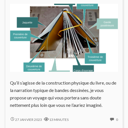
Qu’il s’agisse de la construction physique du livre, ou de
la narration typique de bandes dessinées, je vous
propose un voyage qui vous portera sans doute
nettement plus loin que vous ne l’auriez imaginé.
COMPRENDRE
NO
27 JANVIER 2023
13 MINUTES
0
UN
COMM