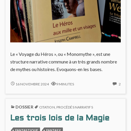
ÉTAPE
Le « Voyage du Héros », ou « Monomythe », est une
structure narrative commune à un très grands nombre
de mythes ou histoires. Evoquons-en les bases.
LE
2
16 NOVEMBRE 2024
9 MINUTES
2
VOYAGE
COMM
DU
ON
HÉROS
LE
DOSSIER
(1/3)
VOYA
CITATION
,
PROCÉDÉS NARRATIFS
:
DU
Les trois lois de la Magie
QU’EST-
HÉRO
CE
(1/3)
QUE
:
FANTASTIQUE
FANTASY