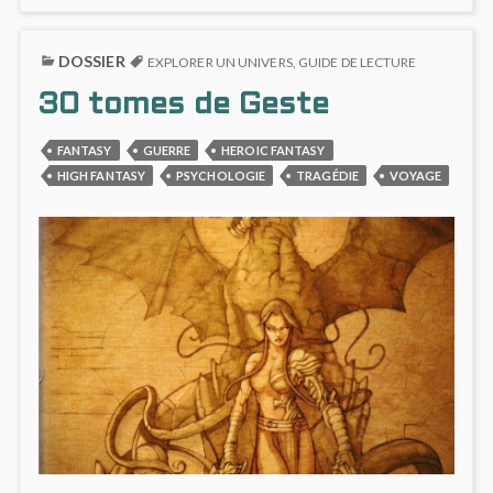
COMICS…
ON
DÉCO
DOSSIER
UN
EXPLORER UN UNIVERS
,
GUIDE DE LECTURE
COMI
30 tomes de Geste
FANTASY
GUERRE
HEROIC FANTASY
HIGH FANTASY
PSYCHOLOGIE
TRAGÉDIE
VOYAGE