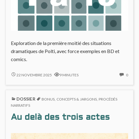
Exploration de la première moitié des situations
dramatiques de Polti, avec force exemples en BD et
comics.
SITUATIONS
NO
22 NOVEMBRE 2025
9 MINUTES
0
DRAMATIQUES
COMM
DE
ON
GEORGE
SITUA
DOSSIER
POLTI
DRAM
BONUS
,
CONCEPTS & JARGONS
,
PROCÉDÉS
:
DE
NARRATIFS
1
GEOR
Au delà des trois actes
À
POLTI
18
:
1
À