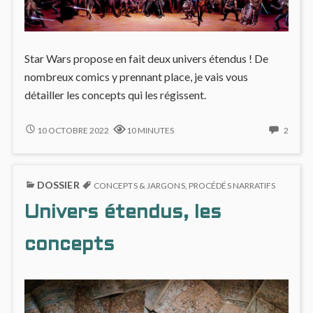
Star Wars propose en fait deux univers étendus ! De
nombreux comics y prennant place, je vais vous
détailler les concepts qui les régissent.
L’UNIVERS
2
10 OCTOBRE 2022
10 MINUTES
2
ÉTENDU
COMM
DE
ON
STAR
L’UNI
DOSSIER
WARS,
ÉTEN
CONCEPTS & JARGONS
,
PROCÉDÉS NARRATIFS
LES
DE
Univers étendus, les
BASES
STAR
À
WARS,
CONNAÎTRE
LES
concepts
BASES
À
CONN