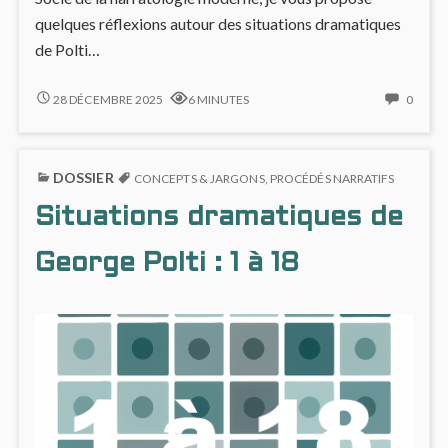
quelques réflexions autour des situations dramatiques
de Polti…
LES
NO
28 DÉCEMBRE 2025
6 MINUTES
0
36
COMM
SITUATIONS
ON
DRAMATIQUES
LES
DOSSIER
DE
36
CONCEPTS & JARGONS
,
PROCÉDÉS NARRATIFS
GEORGE
SITUA
Situations dramatiques de
POLTI,
DRAM
EN
DE
BD
GEOR
George Polti : 1 à 18
ET
POLTI,
COMICS
EN
BD
ET
COMI