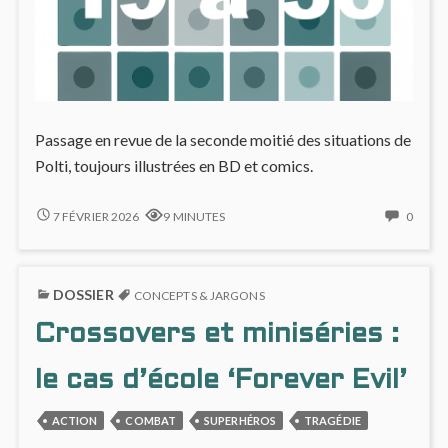
Passage en revue de la seconde moitié des situations de
Polti, toujours illustrées en BD et comics.
SITUATIONS
NO
7 FÉVRIER 2026
9 MINUTES
0
DRAMATIQUES
COMM
DE
ON
GEORGE
SITUA
DOSSIER
POLTI
DRAM
CONCEPTS & JARGONS
:
DE
Crossovers et miniséries :
19
GEOR
À
POLTI
36
:
le cas d’école ‘Forever Evil’
19
À
ACTION
COMBAT
SUPERHÉROS
TRAGÉDIE
36