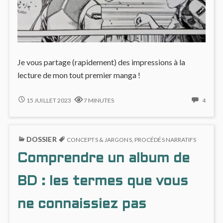
Je vous partage (rapidement) des impressions à la
lecture de mon tout premier manga !
DÉCOUVERTE
4
15 JUILLET 2023
7 MINUTES
4
DES
COMM
MANGAS
ON
EN
DÉCO
DOSSIER
DIRECT
DES
CONCEPTS & JARGONS
,
PROCÉDÉS NARRATIFS
MANG
Comprendre un album de
EN
DIREC
BD : les termes que vous
ne connaissiez pas