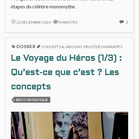
étapes du célèbre monomythe.
LE
2
22 DÉCEMBRE 2024
9 MINUTES
2
VOYAGE
COMM
DU
ON
HÉROS
LE
DOSSIER
(2/3)
VOYA
CONCEPTS & JARGONS
,
PROCÉDÉS NARRATIFS
:
DU
Le Voyage du Héros (1/3) :
LA
HÉRO
MÊME
(2/3)
HISTOIRE
:
Qu’est-ce que c’est ? Les
DERRIÈRE
LA
TOUTE
MÊM
concepts
LES
HISTO
HISTOIRES
DERRI
RÉCIT INITIATIQUE
?
TOUT
LES
LES
12
HISTO
ÉTAPES
?
LES
12