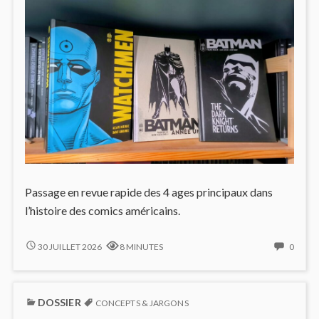
Passage en revue rapide des 4 ages principaux dans
l’histoire des comics américains.
CHRONOLOGIE
NO
30 JUILLET 2026
8 MINUTES
0
DES
COMM
COMICS
ON
:
CHRO
DOSSIER
AGES
DES
CONCEPTS & JARGONS
ET
COMI