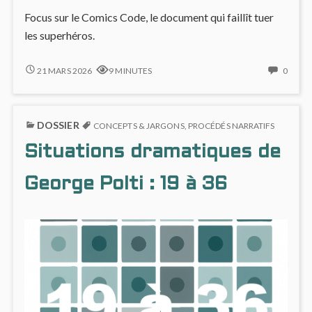
Focus sur le Comics Code, le document qui faillît tuer
les superhéros.
LE
NO
21 MARS 2026
9 MINUTES
0
COMICS
COMM
CODE
ON
:
LE
DOSSIER
LA
COMI
CONCEPTS & JARGONS
,
PROCÉDÉS NARRATIFS
CENSURE
CODE
Situations dramatiques de
DES
:
COMICS
LA
CENS
George Polti : 19 à 36
DES
COMI