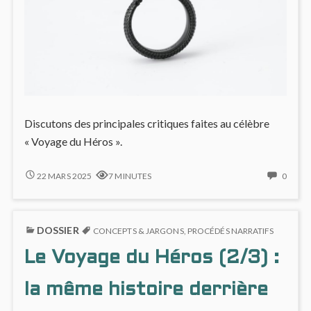
Discutons des principales critiques faites au célèbre
« Voyage du Héros ».
LE
NO
22 MARS 2025
7 MINUTES
0
VOYAGE
COMM
DU
ON
HÉROS
LE
DOSSIER
(3/3)
VOYA
CONCEPTS & JARGONS
,
PROCÉDÉS NARRATIFS
:
DU
Le Voyage du Héros (2/3) :
SURCOTÉ
HÉRO
?
(3/3)
LES
:
la même histoire derrière
CONTRADICTIONS
SURC