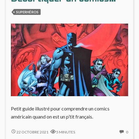
SUPERHÉROS
Petit guide illustré pour comprendre un comics
américain quand on est un p’tit français.
DÉCORTIQUER
NO
22 OCTOBRE 2021
5 MINUTES
0
UN
COMM