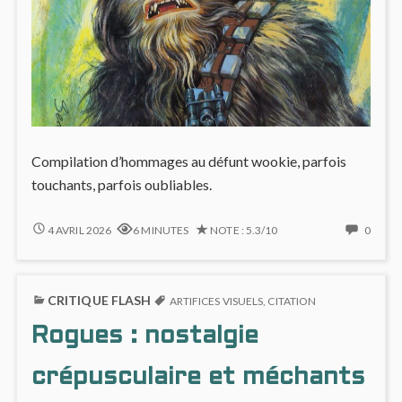
Compilation d’hommages au défunt wookie, parfois
touchants, parfois oubliables.
NOUVELLE
NO
4 AVRIL 2026
6 MINUTES
NOTE : 5.3/10
0
RÉPUBLIQUE
COMM
#3
ON
:
NOUV
CRITIQUE FLASH
CHEWBACCA
RÉPU
ARTIFICES VISUELS
,
CITATION
#3
Rogues : nostalgie
:
CHEW
crépusculaire et méchants