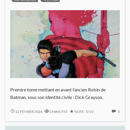
Premire tome mettant en avant l’ancien Robin de
Batman, sous son identité civile : Dick Grayson.
DICK
NO
22 FÉVRIER 2026
2 MINUTES
NOTE : 5/10
0
GRAYSON
COMM
(#1)
ON
PIÉGÉ
DICK