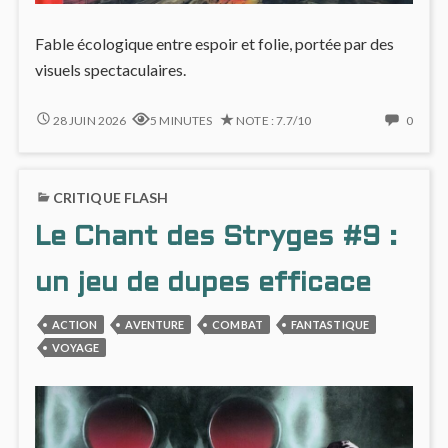
Fable écologique entre espoir et folie, portée par des
visuels spectaculaires.
SILENT
NO
28 JUIN 2026
5 MINUTES
NOTE : 7.7/10
0
JENNY
COMM
:
ON
ODYSSÉE
SILEN
CRITIQUE FLASH
ÉCOLOGIQUE
JENN
&
:
Le Chant des Stryges #9 :
CRÉPUSCULAIRE
ODYS
ÉCOL
&
un jeu de dupes efficace
CRÉPU
ACTION
AVENTURE
COMBAT
FANTASTIQUE
VOYAGE