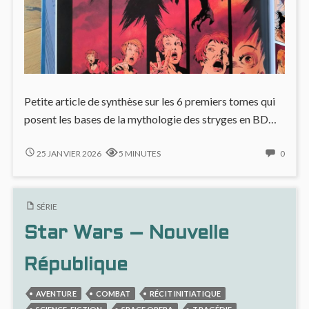
Petite article de synthèse sur les 6 premiers tomes qui
posent les bases de la mythologie des stryges en BD…
LE
NO
25 JANVIER 2026
5 MINUTES
0
CHANT
COMM
DES
ON
STRYGES
LE
SÉRIE
–
CHAN
SAISON
DES
Star Wars – Nouvelle
1
STRYG
–
République
SAISO
1
AVENTURE
COMBAT
RÉCIT INITIATIQUE