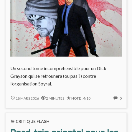
Un second tome incompréhensible pour un Dick
Grayson qui se retrounera (ou pas ?) contre
l’organisation Spyral.
GRAYSON
NO
18 MARS 2026
2 MINUTES
NOTE : 4/10
0
#2
COMM
:
ON
MÊME
GRAY
CRITIQUE FLASH
LE
#2
LECTEUR
: