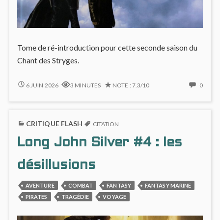
Tome de ré-introduction pour cette seconde saison du
Chant des Stryges.
CDS
NO
6 JUIN 2026
3 MINUTES
NOTE : 7.3/10
0
#7
COMM
:
ON
UN
CDS
CRITIQUE FLASH
RETOUR
#7
CITATION
MAÎTRISÉ
:
Long John Silver #4 : les
MAIS
UN
STATIQUE
RETO
MAÎTR
désillusions
MAIS
STATI
AVENTURE
COMBAT
FANTASY
FANTASY MARINE
PIRATES
TRAGÉDIE
VOYAGE