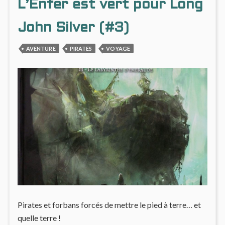
L’Enfer est vert pour Long
DÉSILLUSIONS
#4
:
LES
John Silver (#3)
DÉSIL
AVENTURE
PIRATES
VOYAGE
Pirates et forbans forcés de mettre le pied à terre… et
quelle terre !