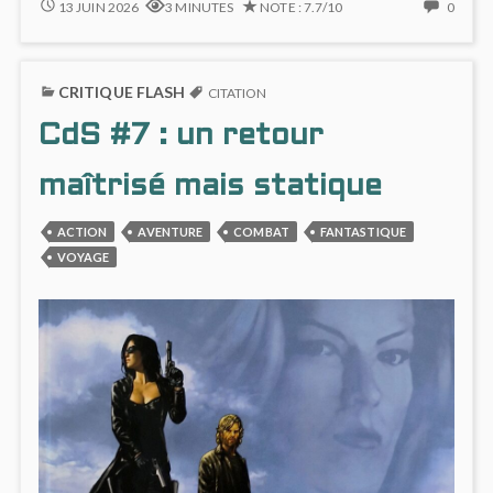
MISSION
NO
13 JUIN 2026
3 MINUTES
NOTE : 7.7/10
0
CLAIRE,
COMM
RÉCIT
ON
SOUS
MISSI
CRITIQUE FLASH
TENSION,
CLAIR
CITATION
DANS
RÉCIT
CdS #7 : un retour
LE
SOUS
CDS
TENSI
#8
DANS
maîtrisé mais statique
LE
CDS
ACTION
AVENTURE
COMBAT
FANTASTIQUE
#8
VOYAGE