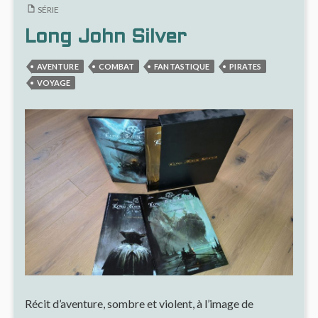
SÉRIE
DANS
GRAY
UN
(#1)
Long John Silver
RÉCIT
PIÉGÉ
D’ESPIONNAGE
DANS
AVENTURE
COMBAT
FANTASTIQUE
PIRATES
OPAQUE
UN
RÉCIT
VOYAGE
D’ES
OPAQ
Récit d’aventure, sombre et violent, à l’image de