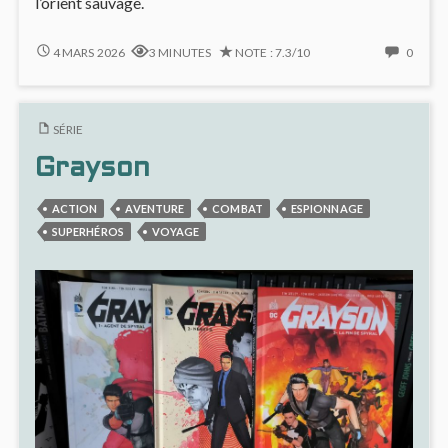
l’orient sauvage.
ROAD-
NO
4 MARS 2026
3 MINUTES
NOTE : 7.3/10
0
TRIP
COMM
ORIENTAL
ON
POUR
ROAD
SÉRIE
LES
TRIP
CHEVALIERS
ORIEN
Grayson
DRAGONS
POUR
(#19)
LES
ACTION
AVENTURE
COMBAT
ESPIONNAGE
CHEVA
DRAG
SUPERHÉROS
VOYAGE
(#19)