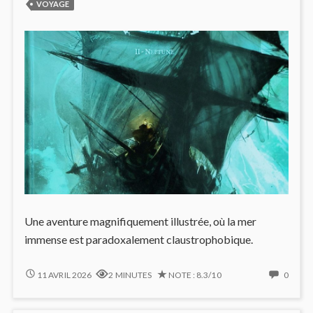
VOYAGE
Une aventure magnifiquement illustrée, où la mer
immense est paradoxalement claustrophobique.
MONTÉE
NO
11 AVRIL 2026
2 MINUTES
NOTE : 8.3/10
0
DE
COMM
TENSION
ON