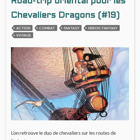
Road-trip oriental pour les
S’Y
MÊM
PERD
LE
LECT
Chevaliers Dragons (#19)
S’Y
PERD
ACTION
COMBAT
FANTASY
HEROIC FANTASY
VOYAGE
L’on retrouve le duo de chevaliers sur les routes de