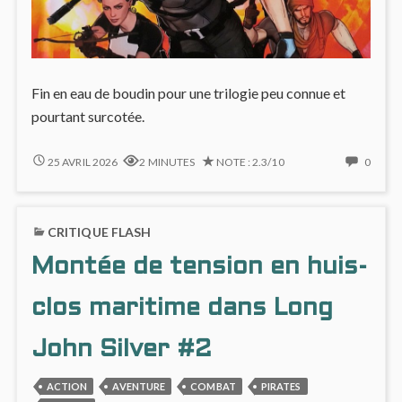
Fin en eau de boudin pour une trilogie peu connue et
pourtant surcotée.
GRAYSON
NO
25 AVRIL 2026
2 MINUTES
NOTE : 2.3/10
0
#3
COMM
:
ON
LA
GRAY
CRITIQUE FLASH
FIN
#3
DE
:
Montée de tension en huis-
SPYRAL
LA
FIN
DE
clos maritime dans Long
SPYRA
John Silver #2
ACTION
AVENTURE
COMBAT
PIRATES