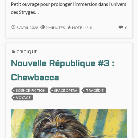
Petit ouvrage pour prolonger l’immersion dans l’univers
des Stryges…
LES
NO
8 AVRIL 2026
2 MINUTES
NOTE : 4/10
0
STRYGES,
COMM
MYTHES
ON
ET
LES
CRITIQUE
RÉALITÉS
STRYG
MYTH
Nouvelle République #3 :
ET
RÉALI
Chewbacca
SCIENCE-FICTION
SPACE OPERA
TRAGÉDIE
VOYAGE