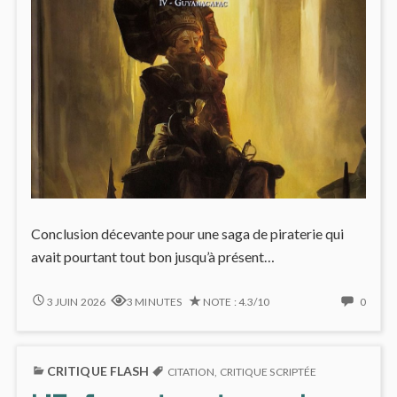
Conclusion décevante pour une saga de piraterie qui
avait pourtant tout bon jusqu’à présent…
LONG
NO
3 JUIN 2026
3 MINUTES
NOTE : 4.3/10
0
JOHN
COMM
SILVER
ON
#4
LONG
CRITIQUE FLASH
:
JOHN
CITATION
,
CRITIQUE SCRIPTÉE
LES
SILVE