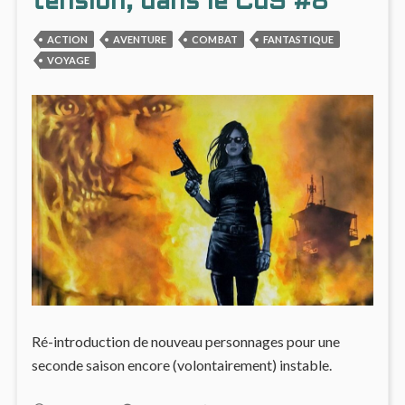
tension, dans le CdS #8
DUPES
UN
EFFICACE
JEU
ACTION
AVENTURE
COMBAT
FANTASTIQUE
DE
VOYAGE
DUPE
EFFIC
Ré-introduction de nouveau personnages pour une
seconde saison encore (volontairement) instable.