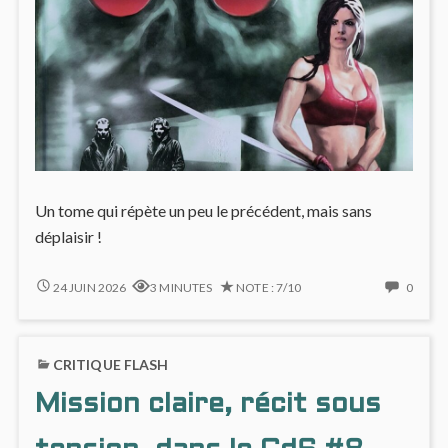
Un tome qui répète un peu le précédent, mais sans
déplaisir !
LE
NO
24 JUIN 2026
3 MINUTES
NOTE : 7/10
0
CHANT
COMM
DES
ON
STRYGES
LE
CRITIQUE FLASH
#9
CHAN
:
DES
Mission claire, récit sous
UN
STRYG
JEU
#9
DE
: