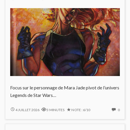
Focus sur le personnage de Mara Jade pivot de l’univers
Legends de Star Wars…
MARA
NO
4 JUILLET 2026
3 MINUTES
NOTE : 6/10
0
JADE
COMM
ON
MARA