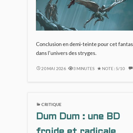
Conclusion en demi-teinte pour cet fanta
dans l’univers des stryges.
FIN
20 MAI 2026
3 MINUTES
NOTE : 5/10
OUVERTE
ET
ENFERMÉE
POUR
LE
CRITIQUE
CLAN
Dum Dum : une BD
DES
CHIMÈRES
(#6)
froide et radicale