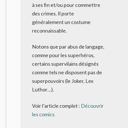
UPERHÉROÏQUE
à ses fin et/ou pour commettre
UI
des crimes. Il porte
RÉFÈRE
généralement un costume
UN
EU)
reconnaissable.
’USURE
UMAINE
Notons que par abus de langage,
U
PECTACULAIRE
comme pour les superhéros,
certains supervilains désignés
comme tels ne disposent pas de
superpouvoirs (le Joker, Lex
Luthor…).
Voir l’article complet :
Découvrir
les comics