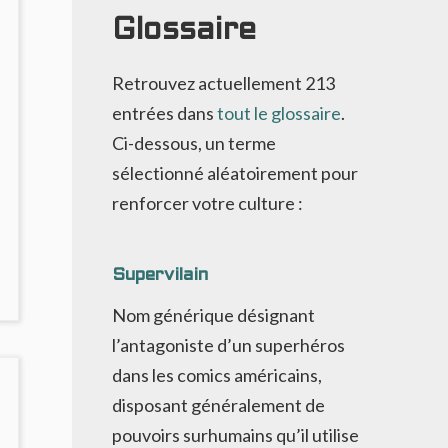
Glossaire
Retrouvez actuellement
213
entrées dans
tout le glossaire
.
Ci-dessous, un terme
sélectionné aléatoirement pour
renforcer votre culture :
Supervilain
NO
OMMENTS
Nom générique désignant
ON
l’antagoniste d’un superhéros
ISING
TARS
dans les comics américains,
1
disposant généralement de
pouvoirs surhumains qu’il utilise
OMICS