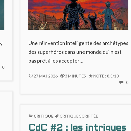
Une réinvention intelligente des archétypes
sy
des superhéros dans une monde qui n’est
pas prêt à les accepter…
NO
0
COMMENTS
RISING
27 MAI 2026
3 MINUTES
NOTE : 8.3/10
ON
STARS
0
FIN
C
#1
OUVERTE
:
ET
R
COMICS
ENFERMÉE
S
SUPERHÉROÏQUE
POUR
#
QUI
CRITIQUE
CRITIQUE SCRIPTÉE
LE
:
PRÉFÈRE
CLAN
CdC #2 : les intrigues
C
(UN