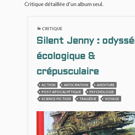
Critique détaillée d’un album seul.
CRITIQUE
Silent Jenny : odyssé
écologique &
crépusculaire
ACTION
ANTICIPATION
AVENTURE
POST-APOCALYPTIQUE
PSYCHOLOGIE
SCIENCE-FICTION
TRAGÉDIE
VOYAGE