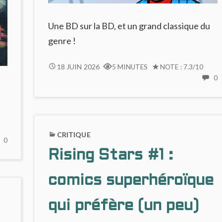
Une BD sur la BD, et un grand classique du
genre !
L’ART
18 JUIN 2026
5 MINUTES
NOTE : 7.3/10
INVISIBLE
0
C
L
I
CRITIQUE
NO
0
COMMENTS
Rising Stars #1 :
ON
SILENT
comics superhéroïque
JENNY
:
qui préfère (un peu)
ODYSSÉE
ÉCOLOGIQUE