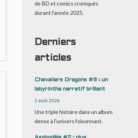
de BD et comics croniqués
durant l'année 2025.
Derniers
NO
OMMENTS
articles
ON
’ART
NVISIBLE
Chevaliers Dragons #9 : un
labyrinthe narratif brillant
5 août 2026
Une triple histoire dans un album
dense à l'univers foisonnant.
Asphodèle #2 : plus