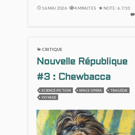
DUM
16 MAI 2026
4 MINUTES
NOTE : 6.7/10
DUM
:
UNE
BD
FROIDE
ET
CRITIQUE
RADICALE
Nouvelle République
#3 : Chewbacca
SCIENCE-FICTION
SPACE OPERA
TRAGÉDIE
VOYAGE