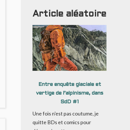
Article aléatoire
Entre enquête glaciale et
vertige de l’alpinisme, dans
NO
SdD #1
OMMENTS
ON
Une fois n'est pas coutume, je
DC
quitte BDs et comics pour
2