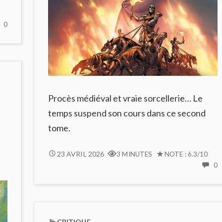
NO
0
COMMENTS
ON
DUM
DUM
:
UNE
Procès médiéval et vraie sorcellerie… Le
BD
FROIDE
temps suspend son cours dans ce second
ET
tome.
RADICALE
CDC
23 AVRIL 2026
3 MINUTES
NOTE : 6.3/10
#2
0
C
:
LES
C
INTRIGUES
#
DE
:
ROQUEBRUNE
CRITIQUE