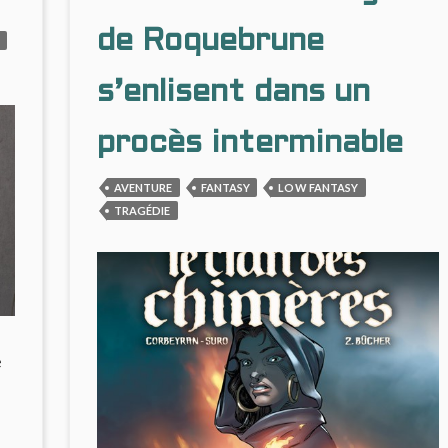
DES
S
PEU)
CHIMÈRES
Q
de Roquebrune
L’USURE
(#6)
P
HUMAINE
(
AU
s’enlisent dans un
P
SPECTACULAIRE
L
procès interminable
H
A
S
AVENTURE
FANTASY
LOW FANTASY
TRAGÉDIE
e