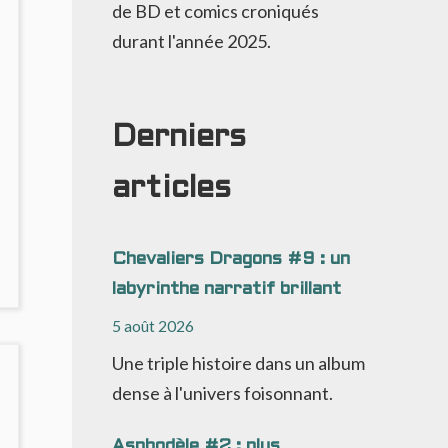
de BD et comics croniqués
durant l'année 2025.
Derniers
articles
Chevaliers Dragons #9 : un
NO
labyrinthe narratif brillant
OMMENTS
ON
5 août 2026
DUM
DUM
Une triple histoire dans un album
dense à l'univers foisonnant.
NE
D
ROIDE
Asphodèle #2 : plus