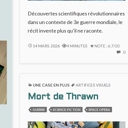
Découvertes scientifiques révolutionnaires
dans un contexte de 3e guerre mondiale, le
récit invente plus qu’il ne raconte.
L’ATTRACTION
14 MARS 2026
4 MINUTES
NOTE : 6.7/10
DE
0
C
LA
FOUDRE
L
:
D
SCIENCE
L
FASCINANTE,
UNE CASE EN PLUS
ARTIFICES VISUELS
F
HUMANITÉ
Mort de Thrawn
:
SOUS
S
TENSION
F
GUERRE
SCIENCE-FICTION
SPACE OPERA
H
S
T