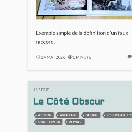
Exemple simple de la définition d’un faux
raccord.
FAUX
24 MAI 2026
1 MINUTE
RACCORD
DE
COULEURS
SÉRIE
Le Côté Obscur
ACTION
AVENTURE
GUERRE
SCIENCE-FICTI
SPACE OPERA
VOYAGE