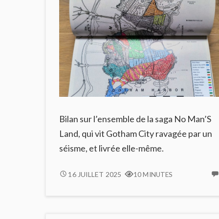
Bilan sur l’ensemble de la saga No Man’S
Land, qui vit Gotham City ravagée par un
séisme, et livrée elle-même.
NO
16 JUILLET 2025
10 MINUTES
MAN’S
LAND
:
GOTHAM,