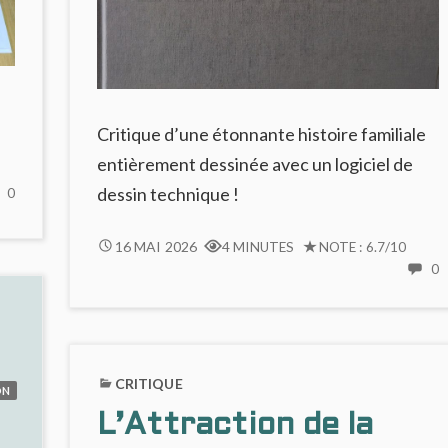
Critique d’une étonnante histoire familiale
entièrement dessinée avec un logiciel de
dessin technique !
NO
0
COMMENTS
ON
DUM
16 MAI 2026
4 MINUTES
NOTE : 6.7/10
FAUX
DUM
0
RACCORD
C
:
DE
UNE
COULEURS
BD
FROIDE
:
CRITIQUE
ET
ON
U
RADICALE
L’Attraction de la
B
F