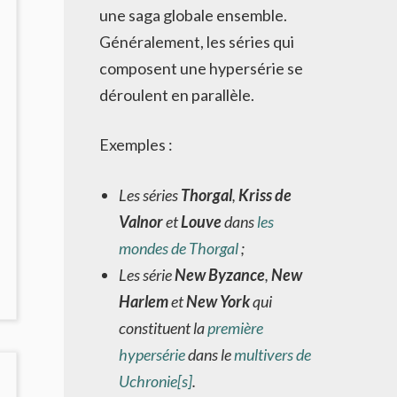
une saga globale ensemble.
Généralement, les séries qui
composent une hypersérie se
déroulent en parallèle.
Exemples :
Les séries
Thorgal
,
Kriss de
Valnor
et
Louve
dans
les
mondes de Thorgal
;
Les série
New Byzance
,
New
NO
OMMENTS
Harlem
et
New York
qui
ON
constituent la
première
MORT
hypersérie
dans le
multivers de
E
HRAWN
Uchronie[s]
.