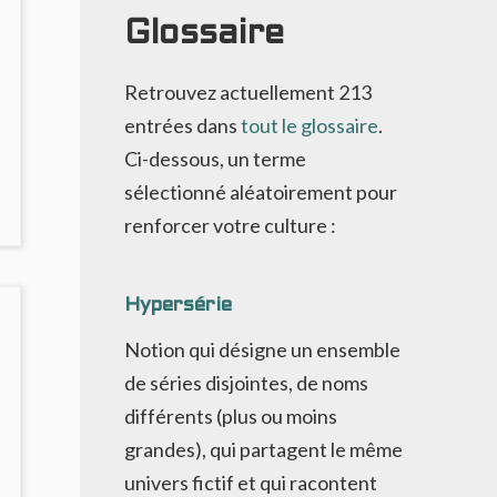
Glossaire
Retrouvez actuellement
213
entrées dans
tout le glossaire
.
Ci-dessous, un terme
sélectionné aléatoirement pour
NO
renforcer votre culture :
OMMENTS
ON
’ATTRACTION
E
Hypersérie
A
Notion qui désigne un ensemble
OUDRE
de séries disjointes, de noms
CIENCE
différents (plus ou moins
ASCINANTE,
grandes), qui partagent le même
UMANITÉ
OUS
univers fictif et qui racontent
ENSION