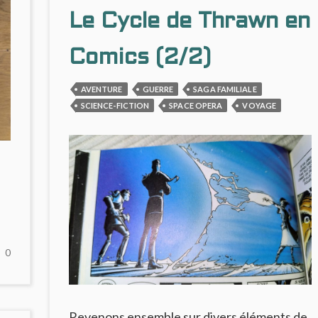
Le Cycle de Thrawn en
Comics (2/2)
AVENTURE
GUERRE
SAGA FAMILIALE
SCIENCE-FICTION
SPACE OPERA
VOYAGE
NO
0
COMMENTS
ON
NO
MAN’S
Revenons ensemble sur divers éléments de