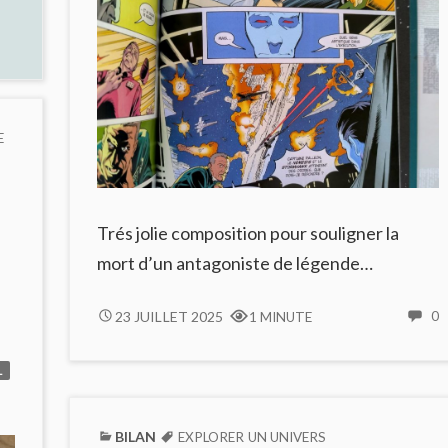
E
Trés jolie composition pour souligner la
mort d’un antagoniste de légende…
MORT
23 JUILLET 2025
0
1 MINUTE
C
DE
THRAWN
L
D
T
BILAN
EXPLORER UN UNIVERS