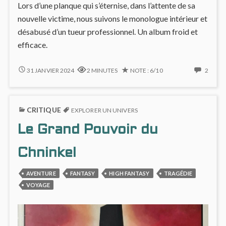
Lors d’une planque qui s’éternise, dans l’attente de sa
nouvelle victime, nous suivons le monologue intérieur et
désabusé d’un tueur professionnel. Un album froid et
efficace.
MÉANDRES
2
31 JANVIER 2024
2 MINUTES
NOTE : 6/10
2
PSYCHOLOGIQUES
COMM
D’UN
ON
TUEUR
MÉAN
CRITIQUE
(#1)
PSYC
EXPLORER UN UNIVERS
D’UN
Le Grand Pouvoir du
TUEU
(#1)
Chninkel
AVENTURE
FANTASY
HIGH FANTASY
TRAGÉDIE
VOYAGE