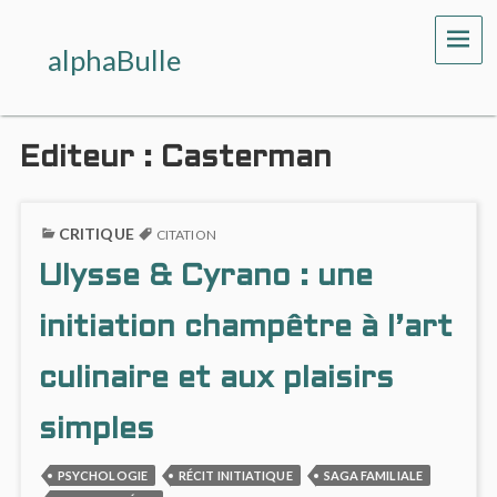
ME
alphaBulle
Editeur :
Casterman
CRITIQUE
CITATION
Ulysse & Cyrano : une
initiation champêtre à l’art
culinaire et aux plaisirs
simples
PSYCHOLOGIE
RÉCIT INITIATIQUE
SAGA FAMILIALE