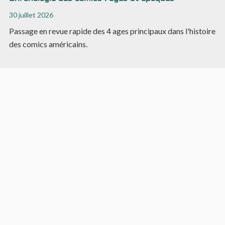
30 juillet 2026
Passage en revue rapide des 4 ages principaux dans l'histoire
des comics américains.
Glossaire
Retrouvez actuellement
213
entrées dans
tout le glossaire
.
Ci-dessous, un terme sélectionné aléatoirement pour
renforcer votre culture :
Archétype de l’Innocent
Personnage ayant souvent été protégé des tragédies et
difficultés du monde, il est optimiste, sincère, et recherche
simplement le bonheur, malgré sa naïveté et sa foi parfois
aveugle.