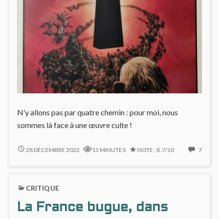
N’y allons pas par quatre chemin : pour moi, nous
sommes là face à une œuvre culte !
LE
7
28 DÉCEMBRE 2022
15 MINUTES
NOTE : 8.7/10
7
GRAND
COMM
POUVOIR
ON
DU
LE
CRITIQUE
CHNINKEL
GRAN
POUV
La France bugue, dans
DU
CHNI