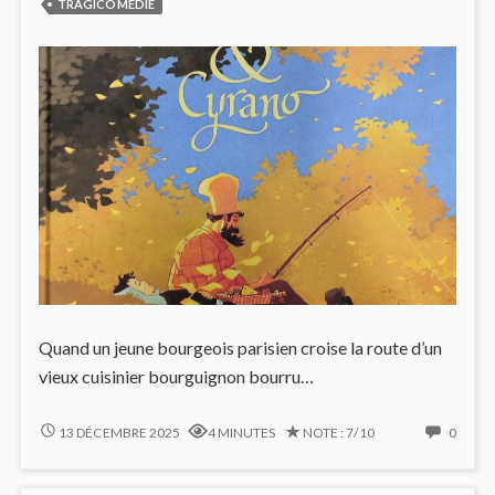
TRAGICOMÉDIE
Quand un jeune bourgeois parisien croise la route d’un
vieux cuisinier bourguignon bourru…
ULYSSE
NO
13 DÉCEMBRE 2025
4 MINUTES
NOTE : 7/10
0
&
COMM
CYRANO
ON