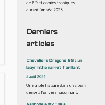
de BD et comics croniqués
durant l'année 2025.
Derniers
articles
NO
OMMENTS
Chevaliers Dragons #9 : un
ON
labyrinthe narratif brillant
ILEMME
5 août 2026
ORAL
ORT
Une triple histoire dans un album
T
dense à l'univers foisonnant.
ÉCIT
OUS
ENSION
Asphodèle #2 : plus