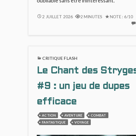
oubliable sans être inintéressant.
LE
2 JUILLET 2026
2 MINUTES
NOTE : 6/10
CHANT
DES
STRYGES
#10
:
MANIPULATIONS
CRITIQUE FLASH
Le Chant des Stryge
#9 : un jeu de dupes
efficace
ACTION
AVENTURE
COMBAT
FANTASTIQUE
VOYAGE