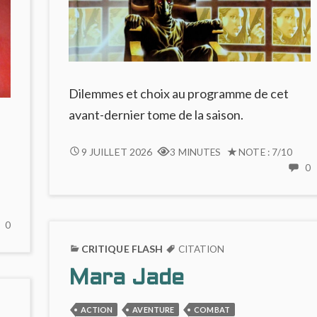
Dilemmes et choix au programme de cet
avant-dernier tome de la saison.
DILEMME
9 JUILLET 2026
3 MINUTES
NOTE : 7/10
MORAL
0
C
FORT
ET
D
RÉCIT
NO
0
M
SOUS
COMMENTS
F
CRITIQUE FLASH
TENSION
CITATION
ON
E
DANS
LE
Mara Jade
R
CDS
CHANT
S
#11
DES
T
ACTION
AVENTURE
COMBAT