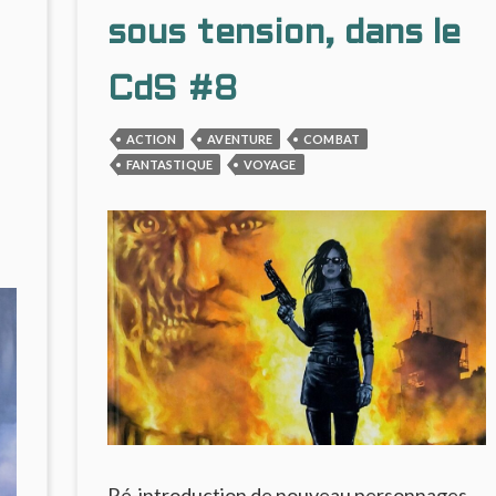
STRYGES
C
sous tension, dans le
#9
:
CdS #8
UN
JEU
ACTION
AVENTURE
COMBAT
DE
DUPES
FANTASTIQUE
VOYAGE
EFFICACE
Ré-introduction de nouveau personnages