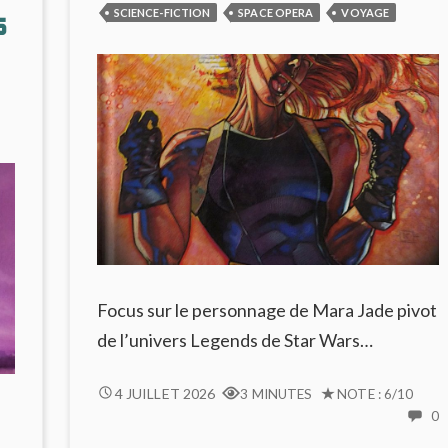
STRYGES
D
SCIENCE-FICTION
SPACE OPERA
VOYAGE
s
#12
C
:
#
TROP
D’EXPLICATIONS,
PAS
ASSEZ
DE
RÉCIT
Focus sur le personnage de Mara Jade pivot
de l’univers Legends de Star Wars…
MARA
4 JUILLET 2026
3 MINUTES
NOTE : 6/10
JADE
0
C