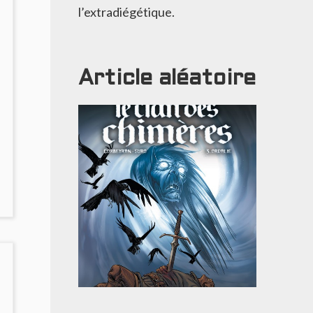
l’extradiégétique.
Article aléatoire
NO
OMMENTS
ON
ILENT
ENNY
DYSSÉE
COLOGIQUE