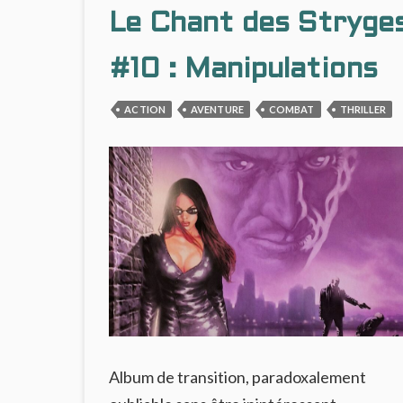
D’EXPLICATIONS,
Le Chant des Stryge
PAS
ASSEZ
#10 : Manipulations
DE
RÉCIT
ACTION
AVENTURE
COMBAT
THRILLER
Album de transition, paradoxalement