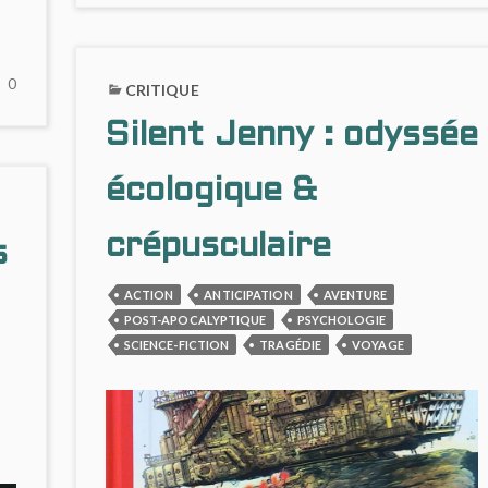
M
J
NO
0
CRITIQUE
COMMENTS
Silent Jenny : odyssée
ON
LE
CHANT
écologique &
DES
STRYGES
crépusculaire
s
#10
:
ACTION
ANTICIPATION
AVENTURE
MANIPULATIONS
POST-APOCALYPTIQUE
PSYCHOLOGIE
SCIENCE-FICTION
TRAGÉDIE
VOYAGE