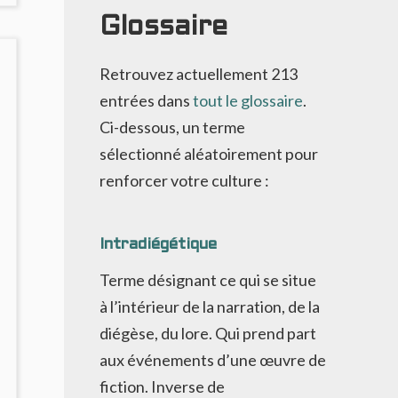
ON
Glossaire
ARA
ADE
Retrouvez actuellement
213
entrées dans
tout le glossaire
.
Ci-dessous, un terme
sélectionné aléatoirement pour
renforcer votre culture :
Intradiégétique
Terme désignant ce qui se situe
à l’intérieur de la narration, de la
diégèse, du lore. Qui prend part
aux événements d’une œuvre de
fiction. Inverse de