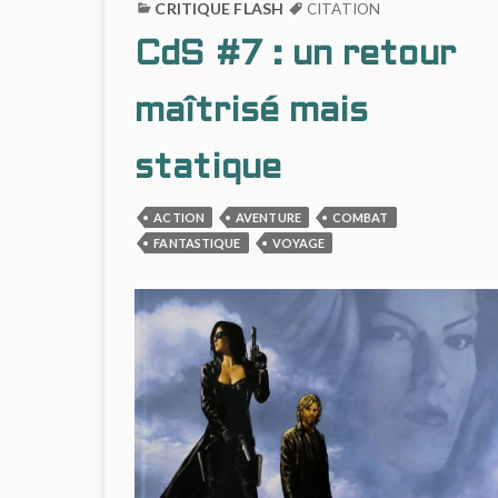
:
CRITIQUE FLASH
CITATION
UN
CdS #7 : un retour
JEU
DE
DUPES
maîtrisé mais
EFFICACE
statique
ACTION
AVENTURE
COMBAT
FANTASTIQUE
VOYAGE