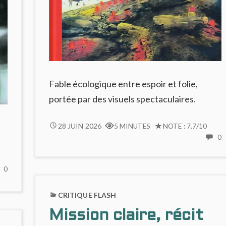
Fable écologique entre espoir et folie,
portée par des visuels spectaculaires.
SILENT
28 JUIN 2026
5 MINUTES
NOTE : 7.7/10
JENNY
0
C
:
ODYSSÉE
NO
0
S
ÉCOLOGIQUE
COMMENTS
J
&
ON
:
CRÉPUSCULAIRE
CRITIQUE FLASH
LE
O
CHANT
Mission claire, récit
É
DES
&