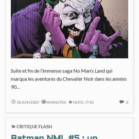
Suite et fin de l’immense saga No Man’s Land qui
marqua les aventures du Chevalier Noir dans les années
90…
BATMAN
NO
18 JUIN 2025
4 MINUTES
NOTE : 7/10
0
NML
COMM
#6
ON
:
BATM
CRITIQUE FLASH
RECONSTRUIRE
NML
GOTHAM,
#6
Batman NML #5 : un
BRIQUE
: