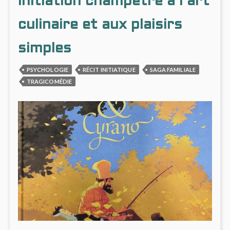
initiation champêtre à l’art
CONT
culinaire et aux plaisirs
simples
PSYCHOLOGIE
RÉCIT INITIATIQUE
SAGA FAMILIALE
TRAGICOMÉDIE