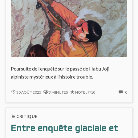
Poursuite de l’enquêté sur le passé de Habu Joji,
alpiniste mystérieux à l’histoire trouble.
SDD
NO
30 AOÛT 2025
3 MINUTES
NOTE : 7/10
0
#2
COMM
:
ON
DUELS
SDD
CRITIQUE
AUX
#2
SOMMETS
:
Entre enquête glaciale et
DUEL
AUX