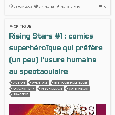
SILENT
NO
28 JUIN 2026
5 MINUTES
NOTE : 7.7/10
0
JENNY
COMM
:
ON
ODYSSÉE
SILEN
CRITIQUE
ÉCOLOGIQUE
JENN
&
:
Rising Stars #1 : comics
CRÉPUSCULAIRE
ODYS
ÉCOL
&
superhéroïque qui préfère
CRÉPU
(un peu) l’usure humaine
au spectaculaire
ACTION
AVENTURE
INTRIGUES POLITIQUES
ORIGIN STORY
PSYCHOLOGIE
SUPERHÉROS
TRAGÉDIE