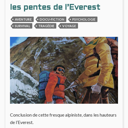
AU
LE
CŒUR
BAT-
les pentes de l’Everest
DU
MAN
XIXE
AU
AVENTURE
DOCU-FICTION
PSYCHOLOGIE
SIÈCLE
CŒU
SURVIVAL
TRAGÉDIE
VOYAGE
INDUSTRIEL
DU
XIXE
SIÈCL
INDUS
Conclusion de cette fresque alpiniste, dans les hauteurs
de l’Everest.