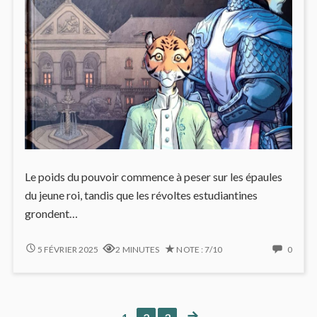
Le poids du pouvoir commence à peser sur les épaules
du jeune roi, tandis que les révoltes estudiantines
grondent…
TRAGÉDIE
NO
5 FÉVRIER 2025
2 MINUTES
NOTE : 7/10
0
SOUS
COMM
TENSION
ON
POLITIQUE
TRAGÉ
DANS
SOUS
NEXT
PAGE
PAGE
PAGE