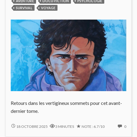
AVENTURE
DOCU-FICTION
PSYCHOLOGIE
SURVIVAL
VOYAGE
Retours dans les vertigineux sommets pour cet avant-
dernier tome.
SDD
NO
18 OCTOBRE 2025
3 MINUTES
NOTE : 6.7/10
0
#4
COMM