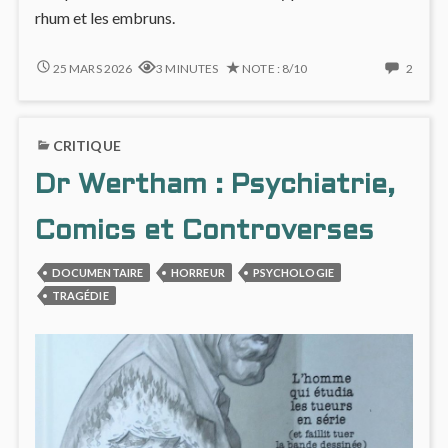
rhum et les embruns.
LONG
2
25 MARS 2026
3 MINUTES
NOTE : 8/10
2
JOHN
COMM
SILVER
ON
#1
LONG
CRITIQUE
:
JOHN
UN
SILVE
Dr Wertham : Psychiatrie,
MYTHE
#1
PIRATE
:
REVISITÉ
UN
Comics et Controverses
MYTH
PIRAT
DOCUMENTAIRE
HORREUR
PSYCHOLOGIE
REVIS
TRAGÉDIE