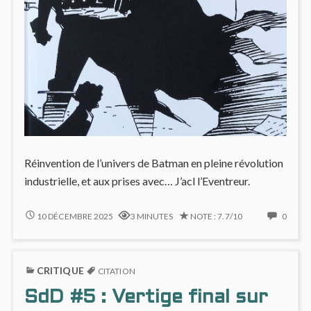
Réinvention de l’univers de Batman en pleine révolution
industrielle, et aux prises avec… J’acl l’Eventreur.
GOTHAM
NO
10 DÉCEMBRE 2025
3 MINUTES
NOTE : 7.7/10
0
BY
COMM
GASLIGHT
ON
:
GOTH
CRITIQUE
LE
BY
CITATION
BAT-
GASL
SdD #5 : Vertige final sur
MAN
: