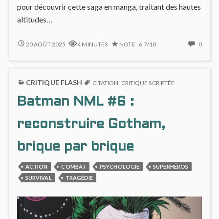
pour découvrir cette saga en manga, traitant des hautes
altitudes…
ENTRE
NO
20 AOÛT 2025
4 MINUTES
NOTE : 6.7/10
0
ENQUÊTE
COMM
GLACIALE
ON
ET
ENTR
CRITIQUE FLASH
VERTIGE
ENQU
CITATION
,
CRITIQUE SCRIPTÉE
DE
GLACI
Batman NML #6 :
L’ALPINISME,
ET
DANS
VERTI
SDD
DE
reconstruire Gotham,
#1
L’ALPI
DANS
brique par brique
SDD
#1
ACTION
COMBAT
PSYCHOLOGIE
SUPERHÉROS
SURVIVAL
TRAGÉDIE