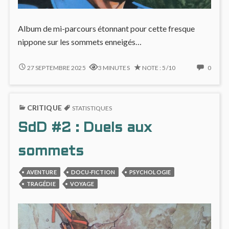
Album de mi-parcours étonnant pour cette fresque
nippone sur les sommets enneigés…
L’ALPINISME
NO
27 SEPTEMBRE 2025
3 MINUTES
NOTE : 5/10
0
BASCULE
COMM
DANS
ON
LE
L’ALP
CRITIQUE
THRILLER
BASC
STATISTIQUES
DANS
DANS
SdD #2 : Duels aux
SDD
LE
#3
THRIL
DANS
sommets
SDD
#3
AVENTURE
DOCU-FICTION
PSYCHOLOGIE
TRAGÉDIE
VOYAGE