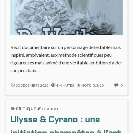
Récit documentaire sur un personnage détestable mais
inspiré, ambivalent, aux méthode scientifiques peu
rigoureuses mais animé d’une véritable ambition d’aider
son prochain…
DR
NO
20 DÉCEMBRE 2025
4 MINUTES
NOTE : 5.3/10
0
WERTHAM
COMM
:
ON
PSYCHIATRIE,
DR
CRITIQUE
COMICS
WERT
CITATION
ET
:
Ulysse & Cyrano : une
CONTROVERSES
PSYCH
COMI
ET