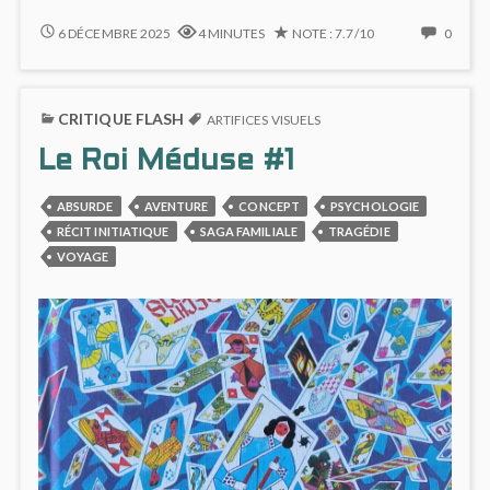
SDD
NO
6 DÉCEMBRE 2025
4 MINUTES
NOTE : 7.7/10
0
#5
COMM
:
ON
VERTIGE
SDD
CRITIQUE FLASH
FINAL
#5
ARTIFICES VISUELS
SUR
:
Le Roi Méduse #1
LES
VERTI
PENTES
FINAL
DE
SUR
ABSURDE
AVENTURE
CONCEPT
PSYCHOLOGIE
L’EVEREST
LES
RÉCIT INITIATIQUE
SAGA FAMILIALE
TRAGÉDIE
PENT
VOYAGE
DE
L’EVE