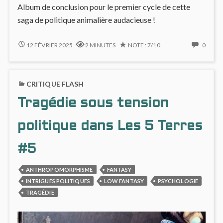
Album de conclusion pour le premier cycle de cette
saga de politique animalière audacieuse !
LES
NO
12 FÉVRIER 2025
2 MINUTES
NOTE : 7/10
0
5
COMM
TERRES
ON
#6
LES
CRITIQUE FLASH
:
5
OMBRES,
TERRE
Tragédie sous tension
RÉVOLTES
#6
ET
:
DOUCE-
OMBR
politique dans Les 5 Terres
AMERTUME
RÉVO
ET
#5
DOUC
AMER
ANTHROPOMORPHISME
FANTASY
INTRIGUES POLITIQUES
LOW FANTASY
PSYCHOLOGIE
TRAGÉDIE