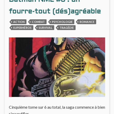
PAR
RECO
BRIQUE
GOTH
fourre-tout (dés)agréable
BRIQ
PAR
ACTION
COMBAT
PSYCHOLOGIE
ROMANCE
BRIQ
SUPERHÉROS
SURVIVAL
TRAGÉDIE
Cinquième tome sur 6 au total, la saga commence à bien
s’essouffler…