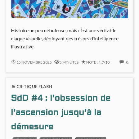
Histoire un peu nébuleuse, mais c’est une véritable
claque visuelle, déployant des trésors d’intelligence
illustrative.
LE
NO
15 NOVEMBRE 2025
5 MINUTES
NOTE : 4.7/10
0
ROI
COMM
MÉDUSE
ON
#1
LE
CRITIQUE FLASH
ROI
MÉDU
SdD #4 : l’obsession de
#1
l’ascension jusqu’à la
démesure