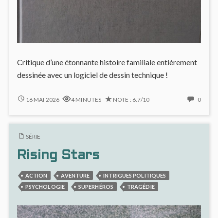
Critique d’une étonnante histoire familiale entièrement
dessinée avec un logiciel de dessin technique !
DUM
NO
16 MAI 2026
4 MINUTES
NOTE : 6.7/10
0
DUM
COMM
:
ON
UNE
DUM
SÉRIE
BD
DUM
FROIDE
:
Rising Stars
ET
UNE
RADICALE
BD
ACTION
AVENTURE
INTRIGUES POLITIQUES
FROID
ET
PSYCHOLOGIE
SUPERHÉROS
TRAGÉDIE
RADIC