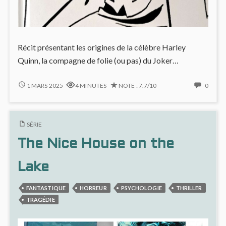
Récit présentant les origines de la célèbre Harley
Quinn, la compagne de folie (ou pas) du Joker…
MAD
NO
1 MARS 2025
4 MINUTES
NOTE : 7.7/10
0
LOVE
COMM
ON
MAD
SÉRIE
LOVE
The Nice House on the
Lake
FANTASTIQUE
HORREUR
PSYCHOLOGIE
THRILLER
TRAGÉDIE