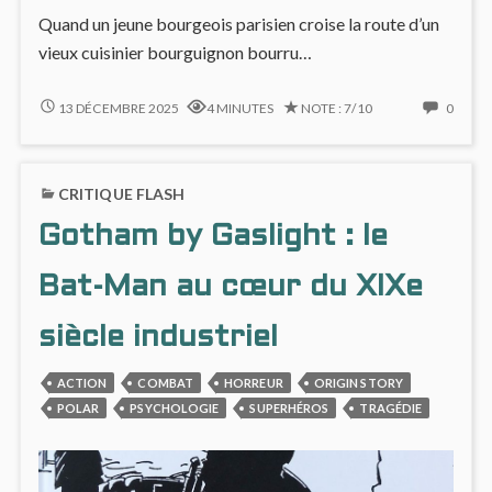
Quand un jeune bourgeois parisien croise la route d’un
vieux cuisinier bourguignon bourru…
ULYSSE
NO
13 DÉCEMBRE 2025
4 MINUTES
NOTE : 7/10
0
&
COMM
CYRANO
ON
:
ULYSS
CRITIQUE FLASH
UNE
&
INITIATION
CYRA
Gotham by Gaslight : le
CHAMPÊTRE
:
À
UNE
L’ART
INITI
Bat-Man au cœur du XIXe
CULINAIRE
CHAM
ET
À
siècle industriel
AUX
L’ART
PLAISIRS
CULIN
ACTION
COMBAT
HORREUR
ORIGIN STORY
SIMPLES
ET
POLAR
PSYCHOLOGIE
SUPERHÉROS
TRAGÉDIE
AUX
PLAISI
SIMPL