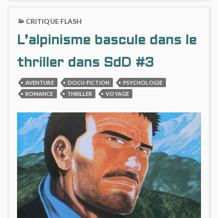
:
ON
L’OBSESSION
SDD
CRITIQUE FLASH
DE
#4
L’ASCENSION
:
L’alpinisme bascule dans le
JUSQU’À
L’OBS
LA
DE
DÉMESURE
L’ASC
thriller dans SdD #3
JUSQU
LA
AVENTURE
DOCU-FICTION
PSYCHOLOGIE
DÉME
ROMANCE
THRILLER
VOYAGE