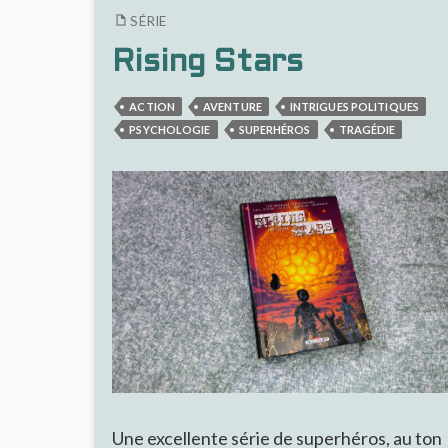
AMBITIEUX,
SÉRIE
MAIS
ILLISIBLE
Rising Stars
ET
SURCOTÉE
ACTION
AVENTURE
INTRIGUES POLITIQUES
PSYCHOLOGIE
SUPERHÉROS
TRAGÉDIE
Une excellente série de superhéros, au ton