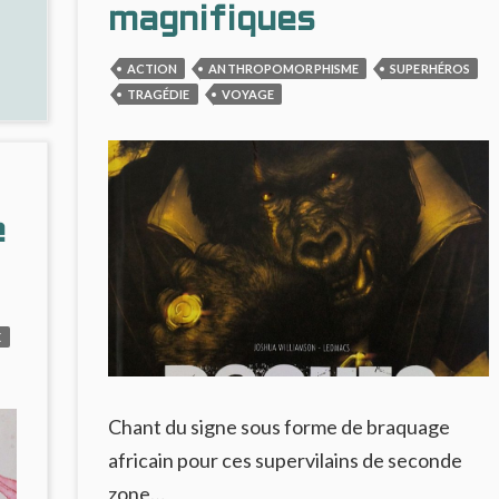
magnifiques
A
S
ACTION
ANTHROPOMORPHISME
SUPERHÉROS
TRAGÉDIE
VOYAGE
e
E
Chant du signe sous forme de braquage
africain pour ces supervilains de seconde
zone…