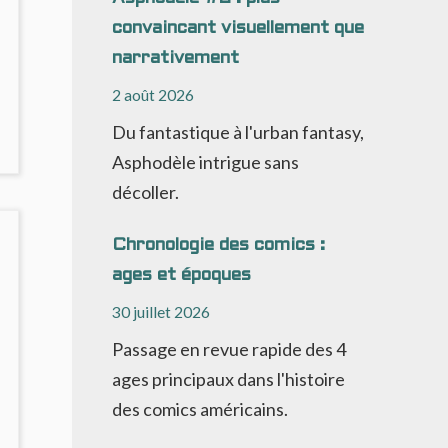
convaincant visuellement que
narrativement
2 août 2026
Du fantastique à l'urban fantasy,
NO
OMMENTS
Asphodèle intrigue sans
ON
décoller.
ISING
TARS
1
Chronologie des comics :
ages et époques
OMICS
30 juillet 2026
UPERHÉROÏQUE
UI
Passage en revue rapide des 4
RÉFÈRE
ages principaux dans l'histoire
UN
EU)
des comics américains.
’USURE
UMAINE