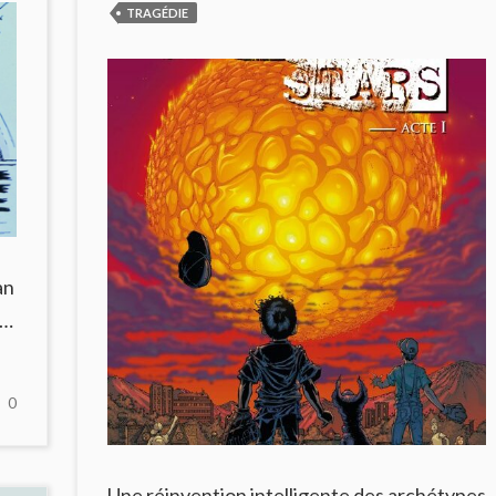
TRAGÉDIE
an
i…
NO
0
COMMENTS
ON
ROBIN,
Une réinvention intelligente des archétypes