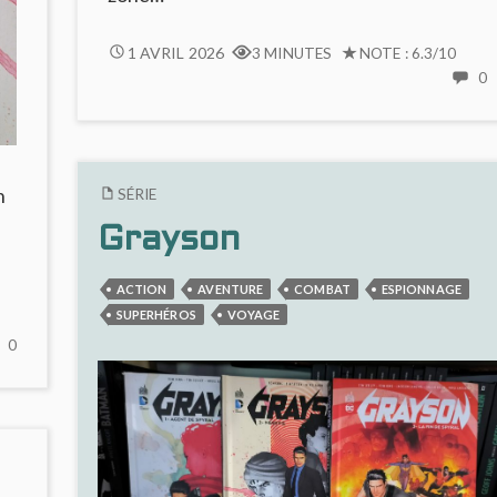
ROGUES
1 AVRIL 2026
3 MINUTES
NOTE : 6.3/10
:
0
C
NOSTALGIE
CRÉPUSCULAIRE
R
ET
:
MÉCHANTS
n
SÉRIE
N
MAGNIFIQUES
C
Grayson
E
M
ACTION
AVENTURE
COMBAT
ESPIONNAGE
M
SUPERHÉROS
VOYAGE
NO
0
COMMENTS
ON
GRAYSON
#2
:
MÊME