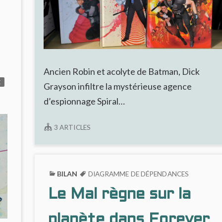
LE
LECTEUR
S’Y
PERD
Ancien Robin et acolyte de Batman, Dick
E
Grayson infiltre la mystérieuse agence
d’espionnage Spiral…
3 ARTICLES
BILAN
DIAGRAMME DE DÉPENDANCES
Le Mal règne sur la
planète dans Forever