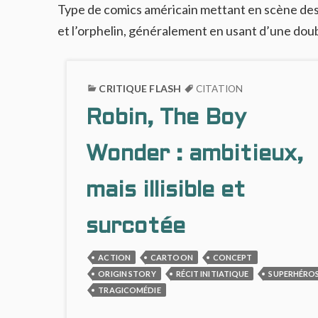
Type de comics américain mettant en scène des 
et l’orphelin, généralement en usant d’une doub
CRITIQUE FLASH
CITATION
Robin, The Boy
Wonder : ambitieux,
mais illisible et
surcotée
ACTION
CARTOON
CONCEPT
ORIGIN STORY
RÉCIT INITIATIQUE
SUPERHÉRO
TRAGICOMÉDIE