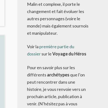
Malin et complexe, il porte le
changement et fait évoluer les
NO
autres personnages (voire le
OMMENTS
monde) mais également sournois
ON
et manipulateur.
OGUES
OSTALGIE
Voir la
première partie du
RÉPUSCULAIRE
dossier
sur le
Voyage du Héros
T
ÉCHANTS
AGNIFIQUES
Pour en savoir plus sur les
différents
archétypes
que l’on
peut rencontrer dans une
histoire, je vous renvoie vers un
prochain article, publication à
venir. (N’hésitez pas à vous