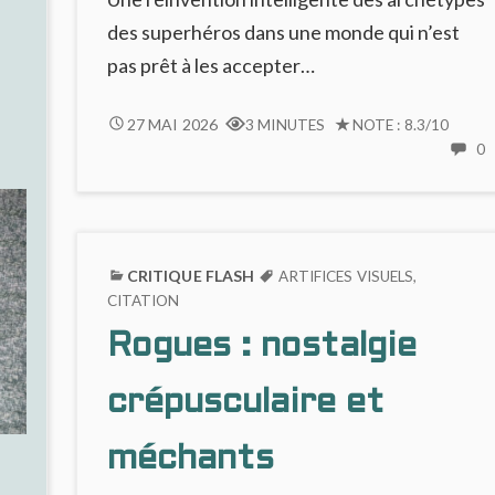
THE
BOY
des superhéros dans une monde qui n’est
WONDER
pas prêt à les accepter…
:
AMBITIEUX,
RISING
27 MAI 2026
3 MINUTES
NOTE : 8.3/10
MAIS
STARS
0
ILLISIBLE
C
#1
ET
SURCOTÉE
:
R
COMICS
S
SUPERHÉROÏQUE
#
CRITIQUE FLASH
QUI
ARTIFICES VISUELS
,
:
CITATION
PRÉFÈRE
C
(UN
Rogues : nostalgie
S
PEU)
Q
L’USURE
P
crépusculaire et
HUMAINE
(
AU
P
méchants
SPECTACULAIRE
L
H