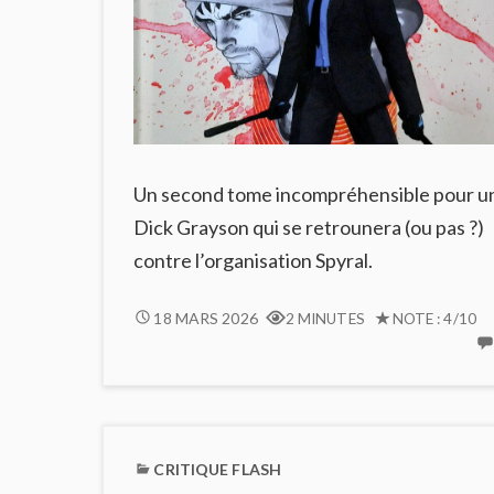
Un second tome incompréhensible pour u
Dick Grayson qui se retrounera (ou pas ?)
contre l’organisation Spyral.
GRAYSON
18 MARS 2026
2 MINUTES
NOTE : 4/10
#2
:
MÊME
LE
LECTEUR
S’Y
CRITIQUE FLASH