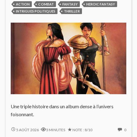
ACTION
COMBAT
FANTASY
HEROIC FANTASY
INTRIGUES POLITIQUES
THRILLER
Une triple histoire dans un album dense à l’univers
foisonnant.
CHEVALIERS
NO
5 AOÛT 2026
3 MINUTES
NOTE : 8/10
0
DRAGONS
COMM