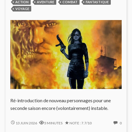
ACTION
AVENTURE
COMBAT
FANTASTIQUE
VOYAGE
Ré-introduction de nouveau personnages pour une
seconde saison encore (volontairement) instable.
MISSION
NO
13 JUIN 2026
3 MINUTES
NOTE : 7.7/10
0
CLAIRE,
COMM