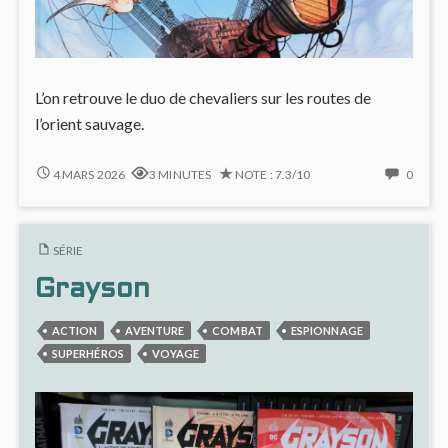
L’on retrouve le duo de chevaliers sur les routes de
l’orient sauvage.
ROAD-
NO
4 MARS 2026
3 MINUTES
NOTE : 7.3/10
0
TRIP
COMM
ORIENTAL
ON
POUR
ROAD
SÉRIE
LES
TRIP
CHEVALIERS
ORIEN
Grayson
DRAGONS
POUR
(#19)
LES
ACTION
AVENTURE
COMBAT
ESPIONNAGE
CHEVA
DRAG
SUPERHÉROS
VOYAGE
(#19)