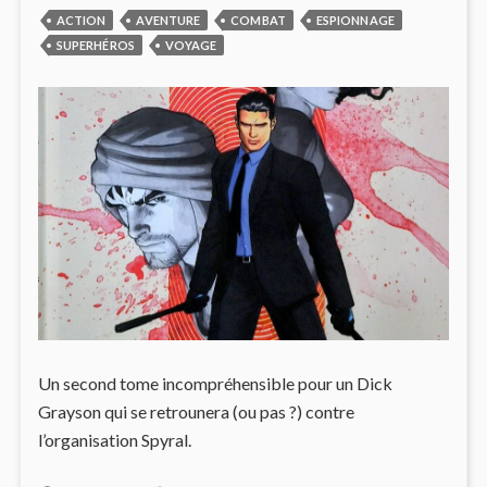
PIRAT
ACTION
AVENTURE
COMBAT
ESPIONNAGE
REVIS
SUPERHÉROS
VOYAGE
Un second tome incompréhensible pour un Dick
Grayson qui se retrounera (ou pas ?) contre
l’organisation Spyral.