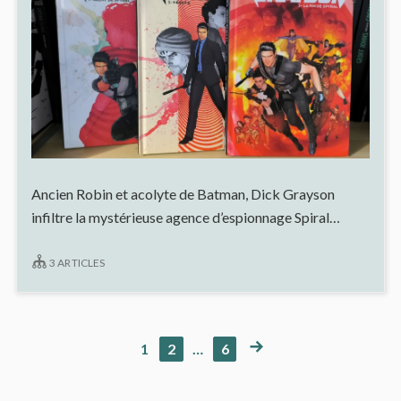
Ancien Robin et acolyte de Batman, Dick Grayson
infiltre la mystérieuse agence d’espionnage Spiral…
3 ARTICLES
NEXT
PAGE
PAGE
PAGE
1
2
…
6
Pagination
PAGE
des