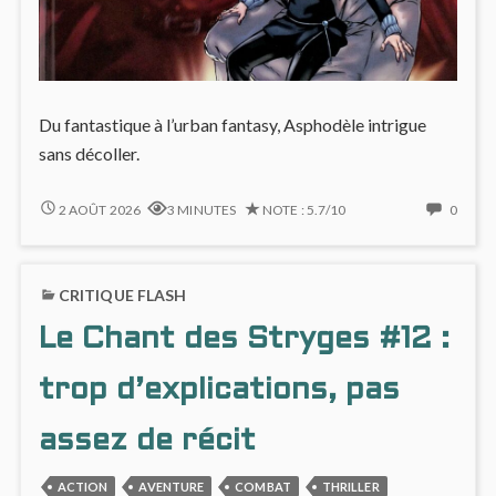
Du fantastique à l’urban fantasy, Asphodèle intrigue
sans décoller.
ASPHODÈLE
NO
2 AOÛT 2026
3 MINUTES
NOTE : 5.7/10
0
#2
COMM
:
ON
PLUS
ASPH
CRITIQUE FLASH
CONVAINCANT
#2
VISUELLEMENT
:
Le Chant des Stryges #12 :
QUE
PLUS
NARRATIVEMENT
CONV
VISU
trop d’explications, pas
QUE
NARR
assez de récit
ACTION
AVENTURE
COMBAT
THRILLER