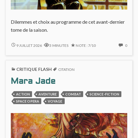
Dilemmes et choix au programme de cet avant-dernier
tome de la saison.
DILEMME
NO
9 JUILLET 2026
3 MINUTES
NOTE : 7/10
0
MORAL
COMM
FORT
ON
ET
DILE
CRITIQUE FLASH
RÉCIT
MORA
CITATION
SOUS
FORT
Mara Jade
TENSION
ET
DANS
RÉCIT
CDS
SOUS
ACTION
AVENTURE
COMBAT
SCIENCE-FICTION
#11
TENS
SPACE OPERA
VOYAGE
DANS
CDS
#11