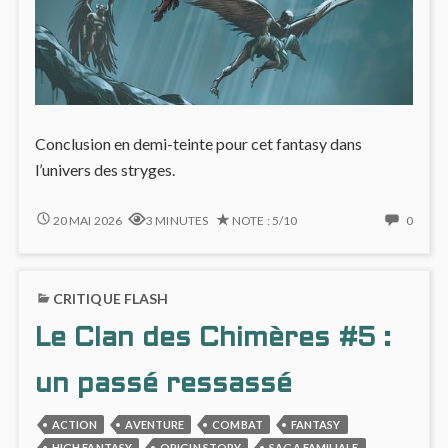
Conclusion en demi-teinte pour cet fantasy dans
l’univers des stryges.
FIN
NO
20 MAI 2026
3 MINUTES
NOTE : 5/10
0
OUVERTE
COMM
ET
ON
ENFERMÉE
FIN
CRITIQUE FLASH
POUR
OUVE
LE
ET
Le Clan des Chimères #5 :
CLAN
ENFE
DES
POUR
CHIMÈRES
LE
un passé ressassé
(#6)
CLAN
DES
ACTION
AVENTURE
COMBAT
FANTASY
CHIM
HIGH FANTASY
ORIGIN STORY
SAGA FAMILIALE