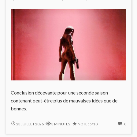
Conclusion décevante pour une seconde saison
contenant peut-être plus de mauvaises idées que de
bonnes.
LE
NO
23 JUILLET 2026
3 MINUTES
NOTE : 5/10
0
CHANT
COMM
DES
ON