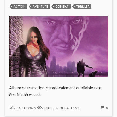
ACTION
AVENTURE
COMBAT
THRILLER
Album de transition, paradoxalement oubliable sans
être inintéressant.
LE
NO
2 JUILLET 2026
2 MINUTES
NOTE : 6/10
0
CHANT
COMM