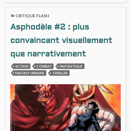
#9
ON
:
CHEVA
CRITIQUE FLASH
UN
DRAG
LABYRINTHE
#9
Asphodèle #2 : plus
NARRATIF
:
BRILLANT
UN
LABY
convaincant visuellement
NARRA
BRILL
que narrativement
ACTION
COMBAT
FANTASTIQUE
FANTASY URBAINE
THRILLER