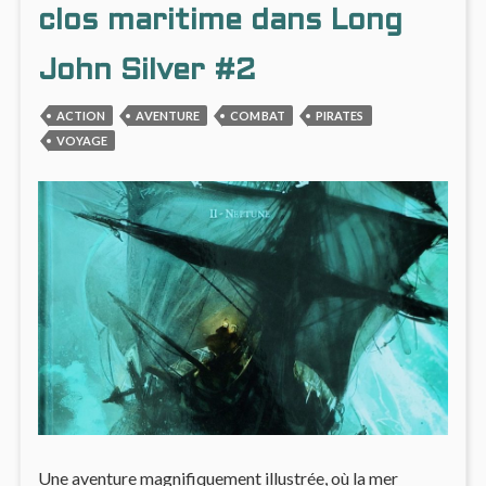
ET
TRAGÉ
clos maritime dans Long
INCARNÉE
POLIT
MAGI
John Silver #2
ET
INCA
ACTION
AVENTURE
COMBAT
PIRATES
VOYAGE
Une aventure magnifiquement illustrée, où la mer