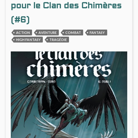
LES
pour le Clan des Chimères
DÉSIL
(#6)
ACTION
AVENTURE
COMBAT
FANTASY
HIGH FANTASY
TRAGÉDIE