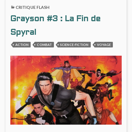
CHIMÈRES
LE
CRITIQUE FLASH
#5
CLAN
:
DES
Grayson #3 : La Fin de
UN
CHIM
PASSÉ
#5
RESSASSÉ
:
Spyral
UN
PASSÉ
ACTION
COMBAT
SCIENCE-FICTION
VOYAGE
RESSA