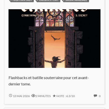
(#6)
Flashbacks et batille souterraine pour cet avant-
dernier tome.
LE
NO
13 MAI 2026
2 MINUTES
NOTE : 6.3/10
0
CLAN
COMM
DES
ON