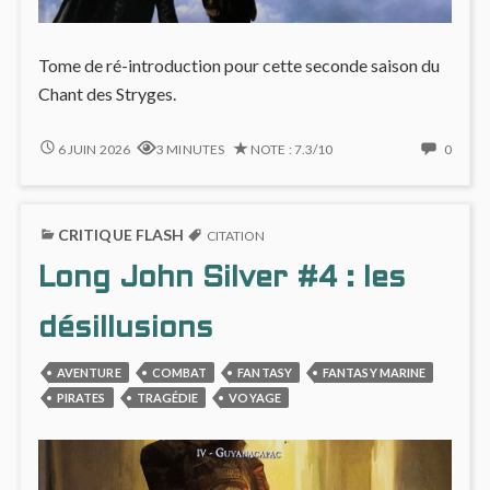
Tome de ré-introduction pour cette seconde saison du
Chant des Stryges.
CDS
NO
6 JUIN 2026
3 MINUTES
NOTE : 7.3/10
0
#7
COMM
:
ON
UN
CDS
CRITIQUE FLASH
RETOUR
#7
CITATION
MAÎTRISÉ
:
Long John Silver #4 : les
MAIS
UN
STATIQUE
RETO
MAÎTR
désillusions
MAIS
STATI
AVENTURE
COMBAT
FANTASY
FANTASY MARINE
PIRATES
TRAGÉDIE
VOYAGE