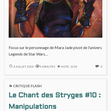
Focus sur le personnage de Mara Jade pivot de l’univers
Legends de Star Wars…
MARA
NO
4 JUILLET 2026
3 MINUTES
NOTE : 6/10
0
JADE
COMM
ON
MARA
CRITIQUE FLASH
JADE
Le Chant des Stryges #10 :
Manipulations