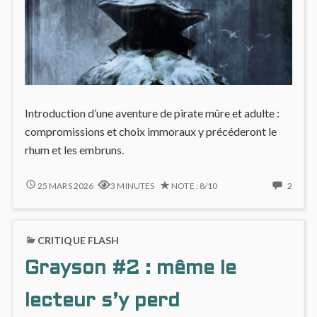
Introduction d’une aventure de pirate mûre et adulte :
compromissions et choix immoraux y précéderont le
rhum et les embruns.
LONG
2
25 MARS 2026
3 MINUTES
NOTE : 8/10
2
JOHN
COMM
SILVER
ON
#1
LONG
CRITIQUE FLASH
:
JOHN
UN
SILVE
Grayson #2 : même le
MYTHE
#1
PIRATE
:
REVISITÉ
UN
lecteur s’y perd
MYTH