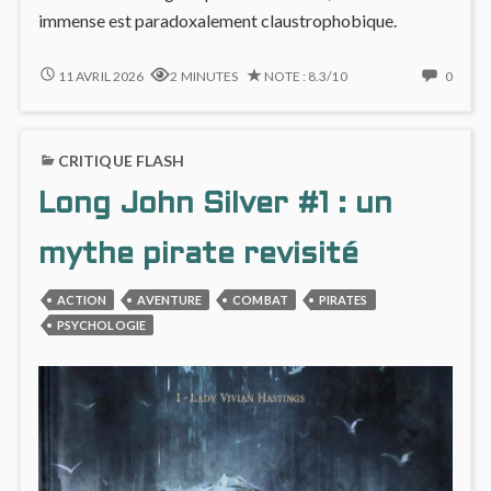
immense est paradoxalement claustrophobique.
MONTÉE
NO
11 AVRIL 2026
2 MINUTES
NOTE : 8.3/10
0
DE
COMM
TENSION
ON
EN
MONT
CRITIQUE FLASH
HUIS-
DE
CLOS
TENS
Long John Silver #1 : un
MARITIME
EN
DANS
HUIS-
LONG
CLOS
mythe pirate revisité
JOHN
MARI
SILVER
DANS
ACTION
AVENTURE
COMBAT
PIRATES
#2
LONG
PSYCHOLOGIE
JOHN
SILVE
#2