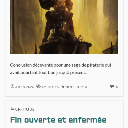
Conclusion décevante pour une saga de piraterie qui
avait pourtant tout bon jusqu’à présent…
LONG
NO
3 JUIN 2026
3 MINUTES
NOTE : 4.3/10
0
JOHN
COMM
SILVER
ON
#4
LONG
CRITIQUE
:
JOHN
LES
SILVE
Fin ouverte et enfermée
DÉSILLUSIONS
#4
: