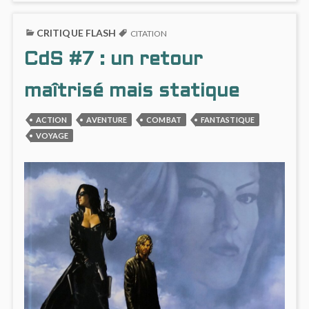
RÉCIT
ON
SOUS
MISSI
CRITIQUE FLASH
TENSION,
CLAIR
CITATION
DANS
RÉCIT
CdS #7 : un retour
LE
SOUS
CDS
TENSI
#8
DANS
maîtrisé mais statique
LE
CDS
ACTION
AVENTURE
COMBAT
FANTASTIQUE
#8
VOYAGE