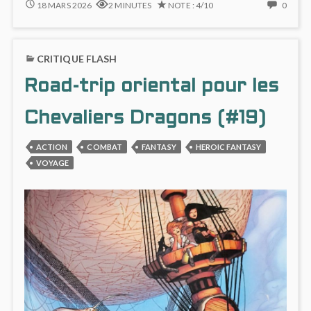
GRAYSON
NO
18 MARS 2026
2 MINUTES
NOTE : 4/10
0
#2
COMM
:
ON
MÊME
GRAY
CRITIQUE FLASH
LE
#2
LECTEUR
:
Road-trip oriental pour les
S’Y
MÊM
PERD
LE
LECT
Chevaliers Dragons (#19)
S’Y
PERD
ACTION
COMBAT
FANTASY
HEROIC FANTASY
VOYAGE