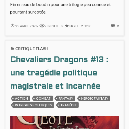
Fin en eau de boudin pour une trilogie peu connue et
pourtant surcotée.
GRAYSON
NO
25 AVRIL 2026
2 MINUTES
NOTE : 2.3/10
0
#3
COMM
:
ON
LA
GRAY
CRITIQUE FLASH
FIN
#3
DE
:
Chevaliers Dragons #13 :
SPYRAL
LA
FIN
DE
une tragédie politique
SPYRA
magistrale et incarnée
ACTION
COMBAT
FANTASY
HEROIC FANTASY
INTRIGUES POLITIQUES
TRAGÉDIE