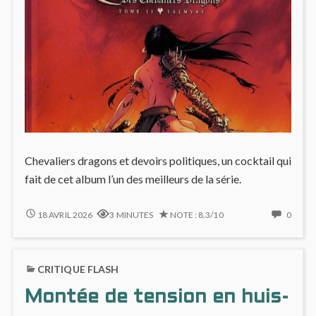
Chevaliers dragons et devoirs politiques, un cocktail qui
fait de cet album l’un des meilleurs de la série.
CHEVALIERS
NO
18 AVRIL 2026
3 MINUTES
NOTE : 8.3/10
0
DRAGONS
COMM
#13
ON
:
CHEVA
CRITIQUE FLASH
UNE
DRAG
TRAGÉDIE
#13
Montée de tension en huis-
POLITIQUE
:
MAGISTRALE
UNE