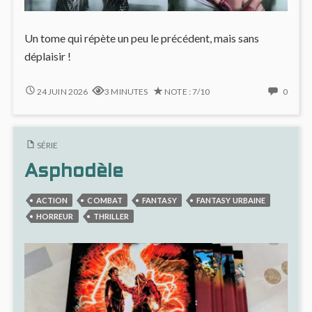
Un tome qui répète un peu le précédent, mais sans
déplaisir !
LE
NO
24 JUIN 2026
3 MINUTES
NOTE : 7/10
0
CHANT
COMM
DES
ON
STRYGES
LE
SÉRIE
#9
CHAN
:
DES
Asphodèle
UN
STRYG
JEU
#9
ACTION
COMBAT
FANTASY
FANTASY URBAINE
DE
:
DUPES
UN
HORREUR
THRILLER
EFFICACE
JEU
DE
DUPE
EFFIC