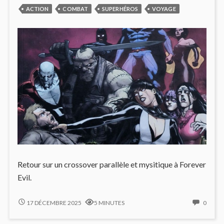
ACTION
COMBAT
SUPERHÉROS
VOYAGE
Retour sur un crossover parallèle et mysitique à Forever
Evil.
FOREVER
NO
17 DÉCEMBRE 2025
5 MINUTES
0
EVIL
COMM
BLIGHT
ON