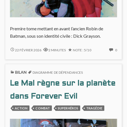
Premire tome mettant en avant l’ancien Robin de
Batman, sous son identité civile : Dick Grayson.
DICK
NO
22 FÉVRIER 2026
2 MINUTES
NOTE : 5/10
0
GRAYSON
COMM
(#1)
ON
PIÉGÉ
DICK
BILAN
DANS
GRAY
DIAGRAMME DE DÉPENDANCES
UN
(#1)
Le Mal règne sur la planète
RÉCIT
PIÉGÉ
D’ESPIONNAGE
DANS
OPAQUE
UN
dans Forever Evil
RÉCIT
D’ES
ACTION
COMBAT
SUPERHÉROS
TRAGÉDIE
OPAQ