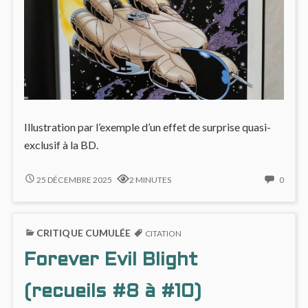
Illustration par l’exemple d’un effet de surprise quasi-
exclusif à la BD.
BEL
NO
25 DÉCEMBRE 2025
2 MINUTES
0
EXEMPLE
COMM
DE
ON
« PAGE
BEL
CRITIQUE CUMULÉE
TURN
EXEM
CITATION
EFFECT »
DE
Forever Evil Blight
« PAG
TURN
EFFEC
(recueils #8 à #10)