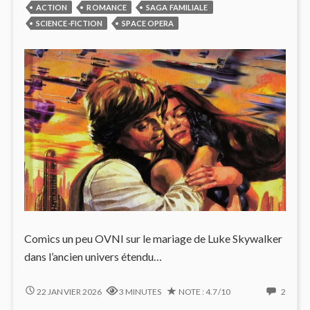
ACTION
ROMANCE
SAGA FAMILIALE
SCIENCE-FICTION
SPACE OPERA
Comics un peu OVNI sur le mariage de Luke Skywalker
dans l’ancien univers étendu…
NOUVELLE
2
22 JANVIER 2026
3 MINUTES
NOTE : 4.7/10
2
RÉPUBLIQUE
COMM