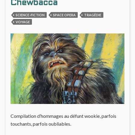
DE
Chewbacca
SPYRA
SCIENCE-FICTION
SPACE OPERA
TRAGÉDIE
VOYAGE
Compilation d’hommages au défunt wookie, parfois
touchants, parfois oubliables.