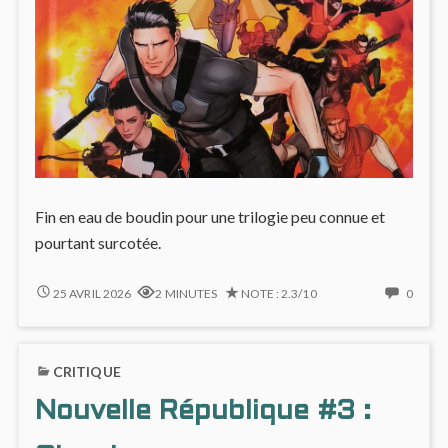
Fin en eau de boudin pour une trilogie peu connue et
pourtant surcotée.
GRAYSON
NO
25 AVRIL 2026
2 MINUTES
NOTE : 2.3/10
0
#3
COMM
:
ON
LA
GRAY
CRITIQUE
FIN
#3
DE
:
Nouvelle République #3 :
SPYRAL
LA
FIN