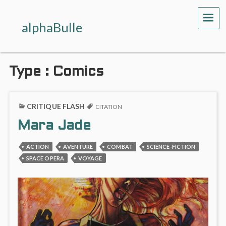
ME
alphaBulle
Type :
Comics
CRITIQUE FLASH
CITATION
Mara Jade
ACTION
AVENTURE
COMBAT
SCIENCE-FICTION
SPACE OPERA
VOYAGE