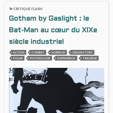
(RECUEILS
FORE
CRITIQUE FLASH
#8
EVIL
À
BLIGH
Gotham by Gaslight : le
#10)
(RECU
#8
À
Bat-Man au cœur du XIXe
#10)
siècle industriel
ACTION
COMBAT
HORREUR
ORIGIN STORY
POLAR
PSYCHOLOGIE
SUPERHÉROS
TRAGÉDIE