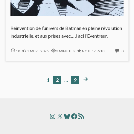
Réinvention de l’univers de Batman en pleine révolution
industrielle, et aux prises avec… J’acl l’Eventreur.
GOTHAM
NO
10 DÉCEMBRE 2025
3 MINUTES
NOTE : 7.7/10
0
BY
COMM
GASLIGHT
ON
:
GOTH
LE
BY
NEXT
PAGE
PAGE
PAGE
1
2
…
9
Pagination
BAT-
GASL
PAGE
MAN
:
AU
LE
des
CŒUR
BAT-
DU
MAN
publications
XIXE
AU
Instagram
X
Bluesky
Facebook
Articles
SIÈCLE
CŒU
INDUSTRIEL
DU
XIXE