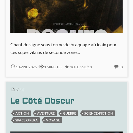
Chant du signe sous forme de braquage africain pour
ces supervilains de seconde zone…
ROGUES
NO
1 AVRIL 2026
3 MINUTES
NOTE : 6.3/10
0
:
COMM
NOSTALGIE
ON
CRÉPUSCULAIRE
ROGU
SÉRIE
ET
:
MÉCHANTS
NOST
Le Côté Obscur
MAGNIFIQUES
CRÉPU
ET
ACTION
AVENTURE
GUERRE
SCIENCE-FICTION
MÉCH
MAGN
SPACE OPERA
VOYAGE