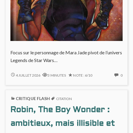
Focus sur le personnage de Mara Jade pivot de l’univers
Legends de Star Wars…
MARA
NO
4 JUILLET 2026
3 MINUTES
NOTE : 6/10
0
JADE
COMM
ON
MARA
CRITIQUE FLASH
JADE
CITATION
Robin, The Boy Wonder :
ambitieux, mais illisible et