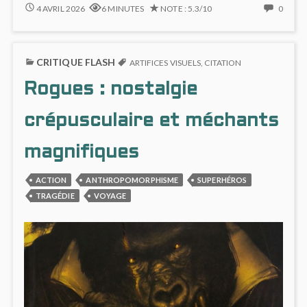
NOUVELLE
NO
4 AVRIL 2026
6 MINUTES
NOTE : 5.3/10
0
RÉPUBLIQUE
COMM
#3
ON
:
NOUV
CRITIQUE FLASH
CHEWBACCA
RÉPU
ARTIFICES VISUELS
,
CITATION
#3
Rogues : nostalgie
:
CHEW
crépusculaire et méchants
magnifiques
ACTION
ANTHROPOMORPHISME
SUPERHÉROS
TRAGÉDIE
VOYAGE