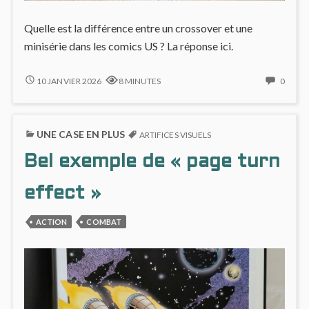
Quelle est la différence entre un crossover et une
minisérie dans les comics US ? La réponse ici.
CROSSOVERS
NO
10 JANVIER 2026
8 MINUTES
0
ET
COMM
MINISÉRIES
ON
:
CROS
UNE CASE EN PLUS
LE
ET
ARTIFICES VISUELS
CAS
MINIS
Bel exemple de « page turn
D’ÉCOLE
:
‘FOREVER
LE
EVIL’
CAS
effect »
D’ÉCO
‘FORE
ACTION
COMBAT
EVIL’