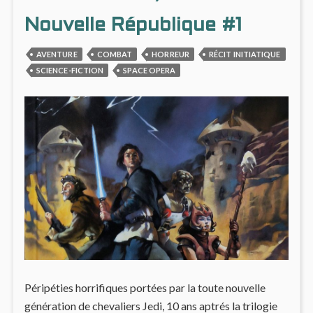
FOREVER
LA
EVIL
PLAN
Nouvelle République #1
DANS
FORE
AVENTURE
COMBAT
HORREUR
RÉCIT INITIATIQUE
EVIL
SCIENCE-FICTION
SPACE OPERA
Péripéties horrifiques portées par la toute nouvelle
génération de chevaliers Jedi, 10 ans aptrés la trilogie