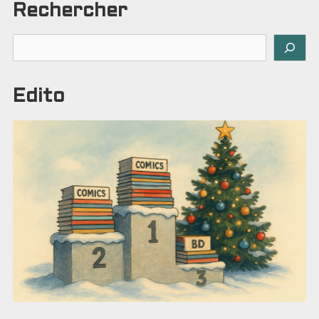
SIÈCL
Rechercher
INDUS
Rechercher
Edito