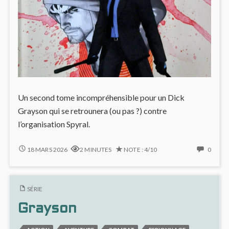
Un second tome incompréhensible pour un Dick
Grayson qui se retrounera (ou pas ?) contre
l’organisation Spyral.
GRAYSON
NO
18 MARS 2026
2 MINUTES
NOTE : 4/10
0
#2
COMM
:
ON
MÊME
GRAY
SÉRIE
LE
#2
LECTEUR
:
Grayson
S’Y
MÊM
PERD
LE