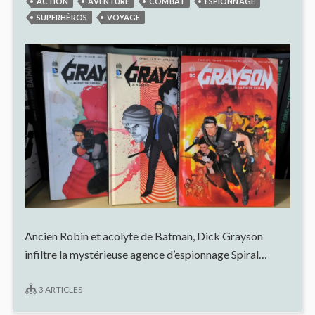
ACTION
AVENTURE
COMBAT
ESPIONNAGE
LECT
S’Y
SUPERHÉROS
VOYAGE
PERD
Ancien Robin et acolyte de Batman, Dick Grayson
infiltre la mystérieuse agence d’espionnage Spiral…
3 ARTICLES