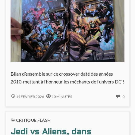
Bilan d’ensemble sur ce crossover daté des années
2010, mettant à l’honneur les méchants de l’univers DC !
LE
NO
14 FÉVRIER 2026
10 MINUTES
0
MAL
COMM
RÈGNE
ON
SUR
LE
CRITIQUE FLASH
LA
MAL
PLANÈTE
RÈGN
Jedi vs Aliens, dans
DANS
SUR