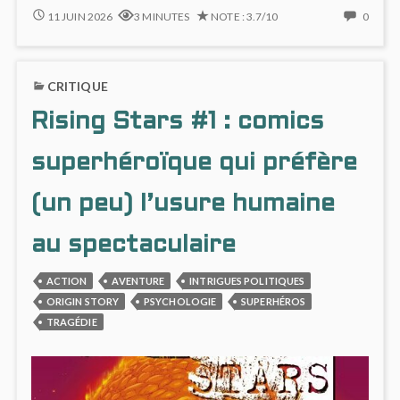
ROBIN,
NO
11 JUIN 2026
3 MINUTES
NOTE : 3.7/10
0
THE
COMM
BOY
ON
WONDER
ROBIN
CRITIQUE
:
THE
AMBITIEUX,
BOY
Rising Stars #1 : comics
MAIS
WOND
ILLISIBLE
:
ET
AMBIT
superhéroïque qui préfère
SURCOTÉE
MAIS
ILLISI
(un peu) l’usure humaine
ET
SURC
au spectaculaire
ACTION
AVENTURE
INTRIGUES POLITIQUES
ORIGIN STORY
PSYCHOLOGIE
SUPERHÉROS
TRAGÉDIE