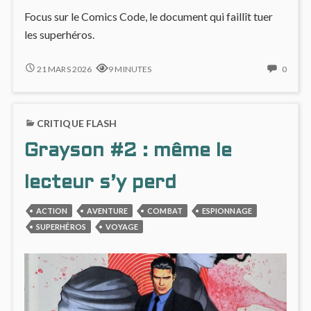
Focus sur le Comics Code, le document qui faillît tuer
les superhéros.
LE
NO
21 MARS 2026
9 MINUTES
0
COMICS
COMM
CODE
ON
:
LE
CRITIQUE FLASH
LA
COMI
CENSURE
CODE
Grayson #2 : même le
DES
:
COMICS
LA
CENS
lecteur s’y perd
DES
COMI
ACTION
AVENTURE
COMBAT
ESPIONNAGE
SUPERHÉROS
VOYAGE