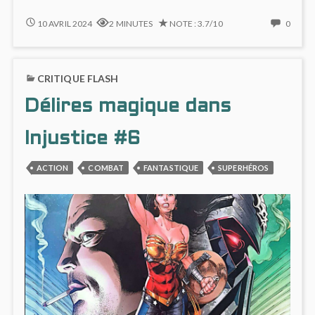
INJUSTICE
NO
10 AVRIL 2024
2 MINUTES
NOTE : 3.7/10
0
#7
COMM
:
ON
JEU
INJUS
CRITIQUE FLASH
DIVIN
#7
:
Délires magique dans
JEU
DIVIN
Injustice #6
ACTION
COMBAT
FANTASTIQUE
SUPERHÉROS