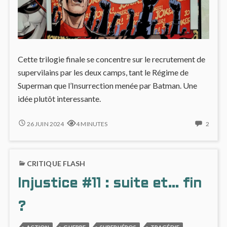
Cette trilogie finale se concentre sur le recrutement de
supervilains par les deux camps, tant le Régime de
Superman que l’Insurrection menée par Batman. Une
idée plutôt interessante.
INJUSTICE,
2
26 JUIN 2024
4 MINUTES
2
CINQUIÈME
COMM
ET
ON
DERNIÈRE
INJUS
CRITIQUE FLASH
ANNÉE
CINQ
ET
Injustice #11 : suite et… fin
DERNI
ANNÉ
?