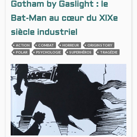
Gotham by Gaslight : le
MAGNIFIQUES
CRÉPU
ET
MÉCH
Bat-Man au cœur du XIXe
MAGN
siècle industriel
ACTION
COMBAT
HORREUR
ORIGIN STORY
POLAR
PSYCHOLOGIE
SUPERHÉROS
TRAGÉDIE