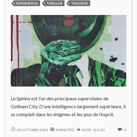
SUPERHÉROS
THRILLER
TRAGÉDIE
Le Sphinx est l’un des principaux supervilains de
Gotham City. D’une intelligence largement supérieure, il
se complait dans les énigmes et les jeux de l’esprit.
LE
NO
19 OCTOBRE 2024
4 MINUTES
NOTE : 8.3/10
0
SPHINX,
COMM