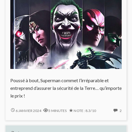
Poussé à bout, Superman commet l’irréparable et
entreprend d’assurer la sécurité de la Terre… qu’importe
le prix !
SUPERMAN
2
6 JANVIER 2024
3 MINUTES
NOTE : 8.3/10
2
VRILLE
COMM
DANS
ON
INJUSTICE
SUPE