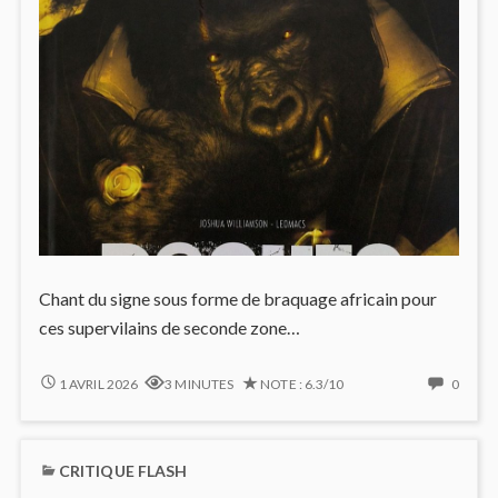
Chant du signe sous forme de braquage africain pour
ces supervilains de seconde zone…
ROGUES
NO
1 AVRIL 2026
3 MINUTES
NOTE : 6.3/10
0
:
COMM
NOSTALGIE
ON
CRÉPUSCULAIRE
ROGU
CRITIQUE FLASH
ET
:
MÉCHANTS
NOST