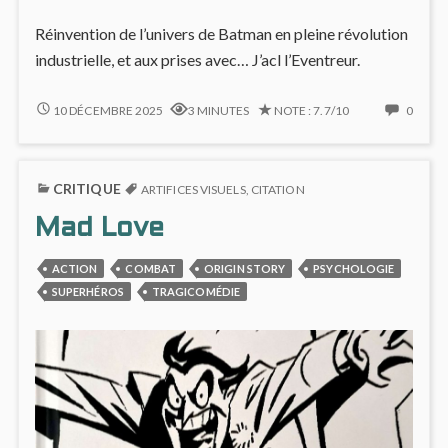
Réinvention de l’univers de Batman en pleine révolution
industrielle, et aux prises avec… J’acl l’Eventreur.
GOTHAM
NO
10 DÉCEMBRE 2025
3 MINUTES
NOTE : 7.7/10
0
BY
COMM
GASLIGHT
ON
:
GOTH
CRITIQUE
LE
BY
ARTIFICES VISUELS
,
CITATION
BAT-
GASL
Mad Love
MAN
:
AU
LE
CŒUR
BAT-
ACTION
COMBAT
ORIGIN STORY
PSYCHOLOGIE
DU
MAN
SUPERHÉROS
TRAGICOMÉDIE
XIXE
AU
SIÈCLE
CŒU
INDUSTRIEL
DU
XIXE
SIÈCL
INDUS