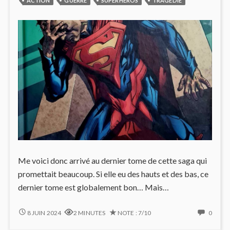
ACTION
GUERRE
SUPERHÉROS
TRAGÉDIE
Me voici donc arrivé au dernier tome de cette saga qui
promettait beaucoup. Si elle eu des hauts et des bas, ce
dernier tome est globalement bon… Mais…
INJUSTICE
NO
8 JUIN 2024
2 MINUTES
NOTE : 7/10
0
#11
COMM