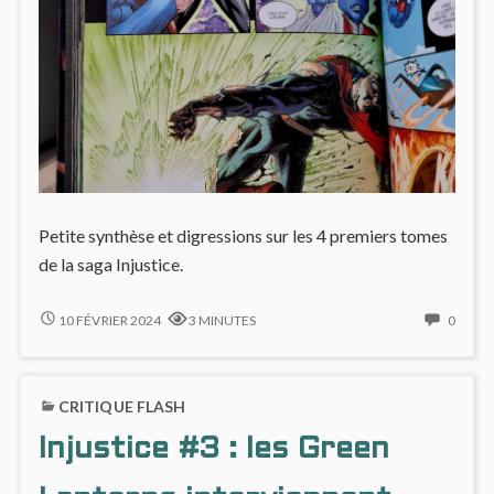
Petite synthèse et digressions sur les 4 premiers tomes
de la saga Injustice.
INJUSTICE,
NO
10 FÉVRIER 2024
3 MINUTES
0
ANNÉES
COMM
1
ON
&
INJUS
CRITIQUE FLASH
2
ANNÉ
1
Injustice #3 : les Green
&
2