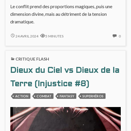
Le conflit prend des proportions magiques, puis une
dimension divine, mais au détriment de la tension
dramatique.
INJUSTICE,
NO
24 AVRIL 2024
3 MINUTES
0
AU
COMM
CŒUR
ON
DU
INJUS
CRITIQUE FLASH
CONFLIT
AU
(ANNÉES
CŒU
Dieux du Ciel vs Dieux de la
3
DU
&
CONF
4)
(ANN
Terre (Injustice #8)
3
&
ACTION
COMBAT
FANTASY
SUPERHÉROS
4)