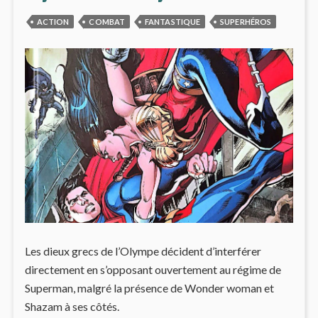
TERRE
DIEUX
(INJUSTICE
DE
ACTION
COMBAT
FANTASTIQUE
SUPERHÉROS
#8)
LA
TERRE
(INJU
#8)
Les dieux grecs de l’Olympe décident d’interférer
directement en s’opposant ouvertement au régime de
Superman, malgré la présence de Wonder woman et
Shazam à ses côtés.