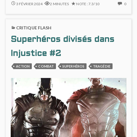
INJUSTICE
NO
3 FÉVRIER 2024
2 MINUTES
NOTE : 7.3/10
0
#3
COMM
:
ON
LES
INJUS
CRITIQUE FLASH
GREEN
#3
LANTERNS
:
Superhéros divisés dans
INTERVIENNENT
LES
GREE
LANT
Injustice #2
INTER
ACTION
COMBAT
SUPERHÉROS
TRAGÉDIE