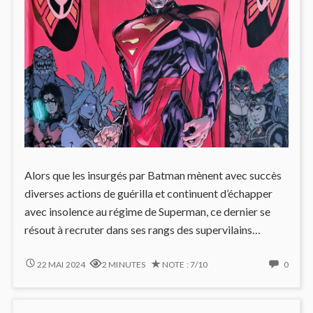
Alors que les insurgés par Batman mènent avec succès
diverses actions de guérilla et continuent d’échapper
avec insolence au régime de Superman, ce dernier se
résout à recruter dans ses rangs des supervilains…
INJUSTICE
NO
22 MAI 2024
2 MINUTES
NOTE : 7/10
0
#9
COMM
:
ON
RECRUTE
INJUS