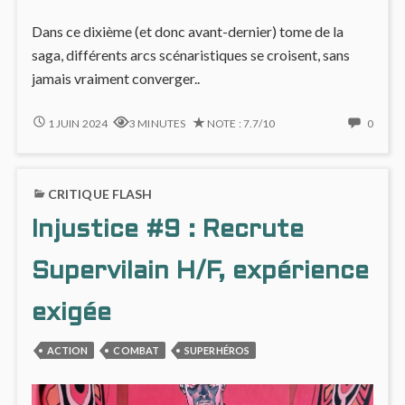
Dans ce dixième (et donc avant-dernier) tome de la
saga, différents arcs scénaristiques se croisent, sans
jamais vraiment converger..
INJUSTICE
NO
1 JUIN 2024
3 MINUTES
NOTE : 7.7/10
0
#10,
COMM
UN
ON
PETIT
INJUS
CRITIQUE FLASH
LABYRINTHE
#10,
SCÉNARISTIQUE
UN
Injustice #9 : Recrute
PETIT
LABY
SCÉNA
Supervilain H/F, expérience
exigée
ACTION
COMBAT
SUPERHÉROS