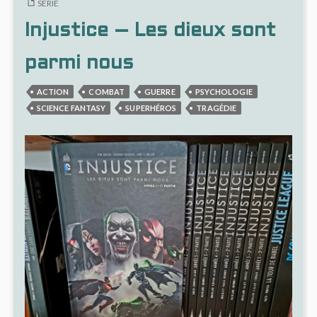
SÉRIE
#1
VRILL
DANS
Injustice – Les dieux sont
INJUS
#1
parmi nous
ACTION
COMBAT
GUERRE
PSYCHOLOGIE
SCIENCE FANTASY
SUPERHÉROS
TRAGÉDIE