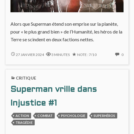
Alors que Superman étend son emprise sur la planète,
pour « le plus grand bien » de l’Humanité, les héros de la
Terre se scindent en deux factions nettes.
SUPERHÉROS
NO
27 JANVIER 2024
3 MINUTES
NOTE : 7/10
0
DIVISÉS
COMM
DANS
ON
INJUSTICE
SUPE
CRITIQUE
#2
DIVISÉ
DANS
Superman vrille dans
INJUS
#2
Injustice #1
ACTION
COMBAT
PSYCHOLOGIE
SUPERHÉROS
TRAGÉDIE