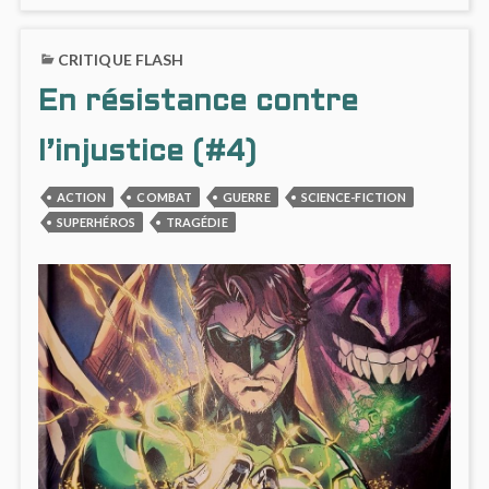
LA
ON
MAGIE
INJUS
CRITIQUE FLASH
ENTRE
#5,
EN
LA
En résistance contre
SCÈNE
MAGI
ENTR
EN
l’injustice (#4)
SCÈN
ACTION
COMBAT
GUERRE
SCIENCE-FICTION
SUPERHÉROS
TRAGÉDIE