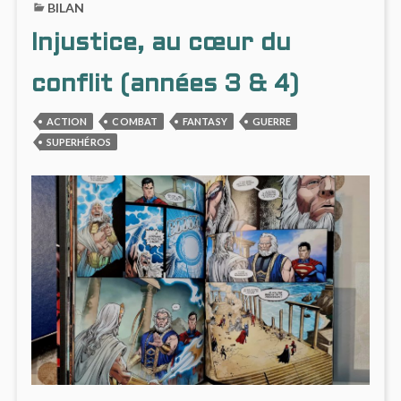
BILAN
SUPERVILAIN
#9
H/F,
:
Injustice, au cœur du
EXPÉRIENCE
RECR
EXIGÉE
SUPER
H/F,
conflit (années 3 & 4)
EXPÉR
EXIGÉ
ACTION
COMBAT
FANTASY
GUERRE
SUPERHÉROS