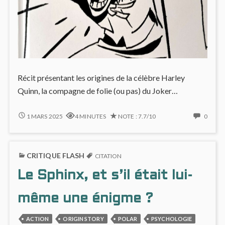
Récit présentant les origines de la célèbre Harley
Quinn, la compagne de folie (ou pas) du Joker…
MAD
NO
1 MARS 2025
4 MINUTES
NOTE : 7.7/10
0
LOVE
COMM
ON
MAD
CRITIQUE FLASH
LOVE
CITATION
Le Sphinx, et s’il était lui-
même une énigme ?
ACTION
ORIGIN STORY
POLAR
PSYCHOLOGIE