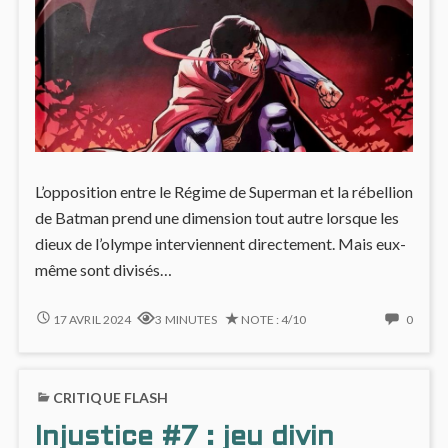
L’opposition entre le Régime de Superman et la rébellion
de Batman prend une dimension tout autre lorsque les
dieux de l’olympe interviennent directement. Mais eux-
même sont divisés…
DIEUX
NO
17 AVRIL 2024
3 MINUTES
NOTE : 4/10
0
DU
COMM
CIEL
ON
VS
DIEUX
CRITIQUE FLASH
DIEUX
DU
DE
CIEL
Injustice #7 : jeu divin
LA
VS