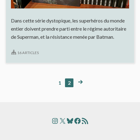
Dans cette série dystopique, les superhéros du monde
entier doivent prendre parti entre le régime autoritaire
de Superman, et la résistance menée par Batman.
16 ARTICLES
NEXT
PAGE
PAGE
1
2
Pagination
PAGE
des
publications
Instagram
X
Bluesky
Facebook
Articles