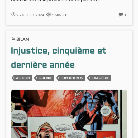
TUER
NO
28 JUILLET 2024
1 MINUTE
0
UN
COMM
TUEUR
ON
?
TUER
BILAN
UN
TUEU
Injustice, cinquième et
?
dernière année
ACTION
GUERRE
SUPERHÉROS
TRAGÉDIE