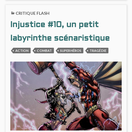
:
ON
SUITE
INJUS
CRITIQUE FLASH
ET…
#11
FIN
:
Injustice #10, un petit
?
SUITE
ET…
FIN
labyrinthe scénaristique
?
ACTION
COMBAT
SUPERHÉROS
TRAGÉDIE