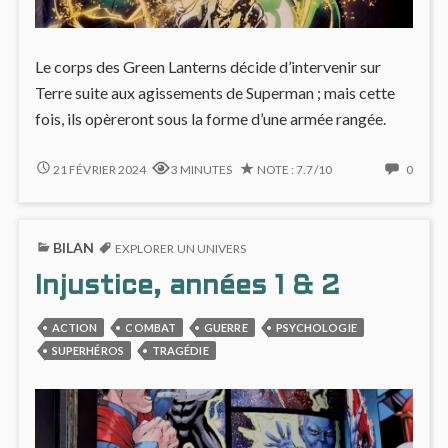
Le corps des Green Lanterns décide d’intervenir sur
Terre suite aux agissements de Superman ; mais cette
fois, ils opèreront sous la forme d’une armée rangée.
EN
NO
21 FÉVRIER 2024
3 MINUTES
NOTE : 7.7/10
0
RÉSISTANCE
COMM
CONTRE
ON
L’INJUSTICE
EN
BILAN
(#4)
RÉSIS
EXPLORER UN UNIVERS
CONT
Injustice, années 1 & 2
L’INJU
(#4)
ACTION
COMBAT
GUERRE
PSYCHOLOGIE
SUPERHÉROS
TRAGÉDIE