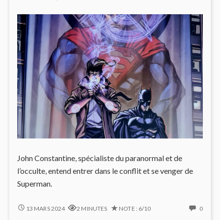
John Constantine, spécialiste du paranormal et de
l’occulte, entend entrer dans le conflit et se venger de
Superman.
INJUSTICE
NO
13 MARS 2024
2 MINUTES
NOTE : 6/10
0
#5,
COMM