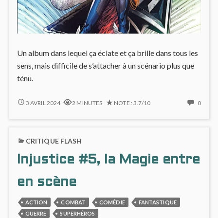
Un album dans lequel ça éclate et ça brille dans tous les
sens, mais difficile de s’attacher à un scénario plus que
ténu.
DÉLIRES
NO
3 AVRIL 2024
2 MINUTES
NOTE : 3.7/10
0
MAGIQUE
COMM
DANS
ON
INJUSTICE
DÉLIR
CRITIQUE FLASH
#6
MAGI
DANS
Injustice #5, la Magie entre
INJUS
#6
en scène
ACTION
COMBAT
COMÉDIE
FANTASTIQUE
GUERRE
SUPERHÉROS