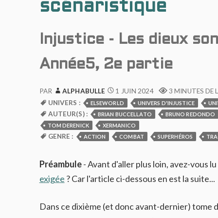
scénaristique
Injustice - Les dieux so
Année5, 2e partie
1 JUIN 2024
PAR
ALPHABULLE
3 MINUTES DE 
UNIVERS :
ELSEWORLD
UNIVERS D'INJUSTICE
UNI
AUTEUR(S) :
BRIAN BUCCELLATO
BRUNO REDONDO
TOM DERENICK
XERMANICO
GENRE :
ACTION
COMBAT
SUPERHÉROS
TRA
Préambule
- Avant d'aller plus loin, avez-vous lu 
exigée
? Car l'article ci-dessous en est la suite...
Dans ce dixième (et donc avant-dernier) tome d