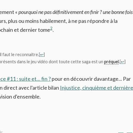
rement «
pourquoi ne pas définitivement en finir ? une bonne fois
rs, plus ou moins habilement, à ne pas répondre à la
2
ochain et dernier tome
.
il faut le reconnaitre.
[
↩
]
présents dans le jeu vidéo dont toute cette saga est un
préquel
.
[
↩
]
ice #11 : suite et… fin ?
pour en découvrir davantage... Par
en direct avec l'article bilan
Injustice, cinquième et dernièr
 vision d'ensemble.