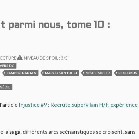
nt parmi nous, tome 10 :
LECTURE
NIVEAU DE SPOIL : 3/5
VERS DC
JAMBERI NANJAN
MARCO SANTUCCI
MIKE S. MILLER
REX LOKUS
GÉDIE
l'article
Injustice #9 : Recrute Supervilain H/F, expérience
e la
saga
, différents arcs scénaristiques se croisent, sans