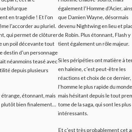
que bifurque
également l’Homme d’Acier, ains
t en tragédie ! Et l’on
que Damien Wayne, désormais
me l’accorder au pluriel.
devenu Nightwing en lieu et pla
nt, qui permet de clôturer
de Robin. Plus étonnant, Flash y
e un poil décevante tout
tient également un rôle majeur.
e destin d’un personnage
Si les péripéties ont matière à te
tait néanmoins teasé avec
en haleine, c’est peut-être les
ilité depuis plusieurs
réactions et choix de ce dernier,
l’homme le plus rapide du mond
l étrange, étonnant, mais
mais hésitant depuis le tout pre
 plutôt bien finalement…
tome de la saga, qui sont les plus
intéressants.
Et c’est très probablement cet a