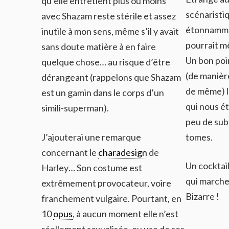
qu’elle entretient plus ou moins
scénaristi
avec Shazam reste stérile et assez
étonnammen
inutile à mon sens, même s’il y avait
pourrait mê
sans doute matière à en faire
Un bon poi
quelque chose… au risque d’être
(de manièr
dérangeant (rappelons que Shazam
de même) l
est un gamin dans le corps d’un
qui nous é
simili-superman).
peu de subt
J’ajouterai une remarque
tomes.
concernant le
charadesign
de
Un cocktai
Harley… Son costume est
qui marche
extrêmement provocateur, voire
Bizarre !
franchement vulgaire. Pourtant, en
10
opus
, à aucun moment elle n’est
réellement sexualisée, ou use de ses