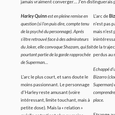
jamais vraiment converger… J’en distinguerais p
Harley Quinn
est en pleine remise en
L’arc de
Bi
question (si l’on puis dire, compte tenu
n’est pas p
de la psyché du personnage). Aprés
mais n’est 
s’être retrouvé face à des admirateurs
inintéressa
du Joker, elle convoque Shazam, qui fait
de la traje
pourtant partie de la garde rapprochée
perdus au 
de Superman…
Echappé d’u
L’arc le plus court, et sans doute le
Bizarro (clo
moins passionnant. Le personnage
Superman) e
d’Harley reste amusant (voire
comprendre d
intéressant, limite touchant, mais à
place.
petite dose). Mais la « relation »
Etrange au