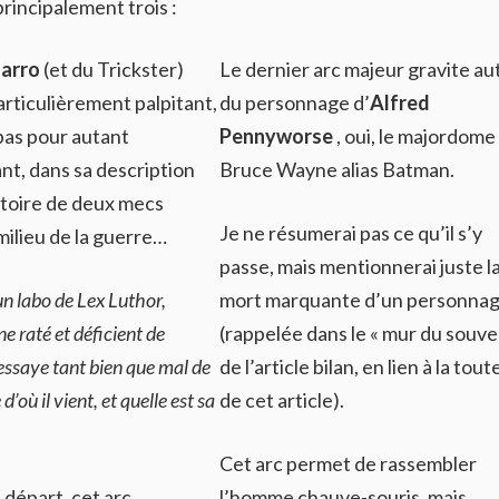
rincipalement trois :
zarro
(et du Trickster)
Le dernier arc majeur gravite au
articulièrement palpitant,
du personnage d’
Alfred
pas pour autant
Pennyworse
, oui, le majordome
nt, dans sa description
Bruce Wayne alias Batman.
ctoire de deux mecs
Je ne résumerai pas ce qu’il s’y
milieu de la guerre…
passe, mais mentionnerai juste l
n labo de Lex Luthor,
mort marquante d’un personna
ne raté et déficient de
(rappelée dans le « mur du souve
ssaye tant bien que mal de
de l’article bilan, en lien à la tout
’où il vient, et quelle est sa
de cet article).
Cet arc permet de rassembler
 départ, cet arc
l’homme chauve-souris, mais