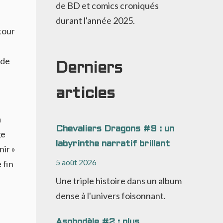
de BD et comics croniqués
durant l'année 2025.
tour
 de
Derniers
articles
a
Chevaliers Dragons #9 : un
ge
labyrinthe narratif brillant
nir »
5 août 2026
e fin
Une triple histoire dans un album
dense à l'univers foisonnant.
Asphodèle #2 : plus