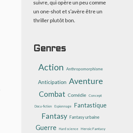
suivre, qui opère un peu comme
un one-shot et s'avère être un
thriller plutôt bon.
Genres
Action
Anthropomorphisme
Aventure
Anticipation
e
Combat
Comédie
Concept
Fantastique
Docu-fiction
Espionnage
Fantasy
Fantasy urbaine
Guerre
Heroic Fantasy
Hard science