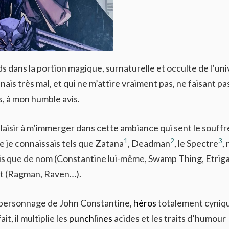
s dans la portion magique, surnaturelle et occulte de l’uni
ais très mal, et qui ne m’attire vraiment pas, ne faisant pa
s, à mon humble avis.
 plaisir à m’immerger dans cette ambiance qui sent le souffr
1
2
3
 je connaissais tels que Zatana
, Deadman
, le Spectre
,
s que de nom (Constantine lui-même, Swamp Thing, Etriga
rt (Ragman, Raven…).
u personnage de John Constantine,
héros
totalement cyniq
it, il multiplie les
punchlines
acides et les traits d’humour