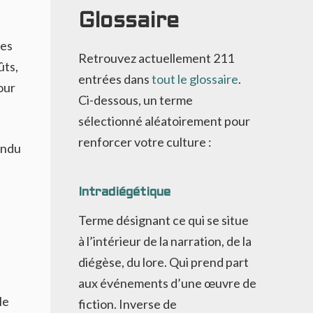
Glossaire
les
Retrouvez actuellement
211
ûts,
entrées dans
tout le glossaire
.
our
Ci-dessous, un terme
sélectionné aléatoirement pour
renforcer votre culture :
endu
Intradiégétique
Terme désignant ce qui se situe
à l’intérieur de la narration, de la
diégèse, du lore. Qui prend part
aux événements d’une œuvre de
le
fiction. Inverse de