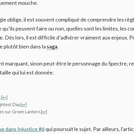
iquement mouche.
ie oblige, il est souvent compliqué de comprendre les règ
qu’ils peuvent faire ou non, quelles sont les limites, les co
e. Dés lors, il est difficile d’adhérer vraiment aux enjeux. P
ère plutôt bien dans la
saga
.
ment marquant, sinon peut-être le personnage du Spectre, r
ille qui lui est donnée.
t
.
[
↩
]
ghtest Day.
[
↩
]
es sur Green Lantern.
[
↩
]
e dans Injustice #6
qui poursuit le sujet. Par ailleurs, l'artic