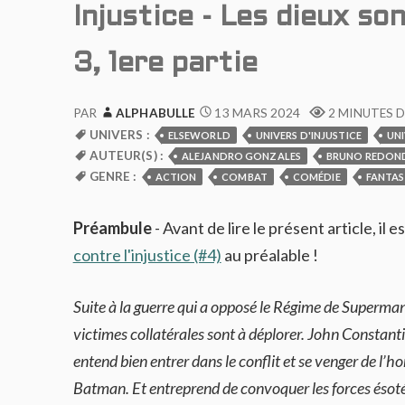
Injustice - Les dieux so
3, 1ere partie
13 MARS 2024
PAR
ALPHABULLE
2 MINUTES D
UNIVERS :
ELSEWORLD
UNIVERS D'INJUSTICE
UNI
AUTEUR(S) :
ALEJANDRO GONZALES
BRUNO REDON
GENRE :
ACTION
COMBAT
COMÉDIE
FANTAS
Préambule
- Avant de lire le présent article, il
contre l'injustice (#4)
au préalable !
Suite à la guerre qui a opposé le Régime de Superma
victimes collatérales sont à déplorer. John Constanti
entend bien entrer dans le conflit et se venger de l’h
Batman. Et entreprend de convoquer les forces ésot