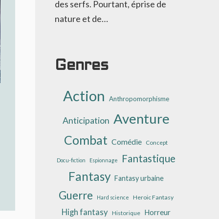
des serfs. Pourtant, éprise de
nature et de…
Genres
Action
Anthropomorphisme
Aventure
Anticipation
Combat
Comédie
Concept
Fantastique
Docu-fiction
Espionnage
Fantasy
Fantasy urbaine
Guerre
Heroic Fantasy
Hard science
High fantasy
Horreur
Historique