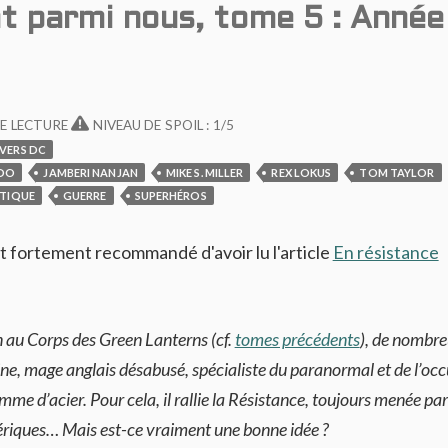
nt parmi nous, tome 5 : Année
E LECTURE
NIVEAU DE SPOIL : 1/5
VERS DC
DO
JAMBERI NANJAN
MIKE S. MILLER
REX LOKUS
TOM TAYLOR
TIQUE
GUERRE
SUPERHÉROS
 est fortement recommandé d'avoir lu l'article
En résistance
n au Corps des Green Lanterns (cf.
tomes précédents
), de nombr
ne, mage anglais désabusé, spécialiste du paranormal et de l’occ
omme d’acier. Pour cela, il rallie la Résistance, toujours menée par
ériques… Mais est-ce vraiment une bonne idée ?