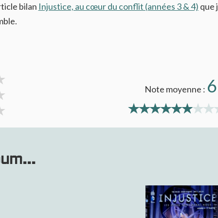
ticle bilan
Injustice, au cœur du conflit (années 3 & 4)
que 
mble.
6
Note moyenne :
bum...