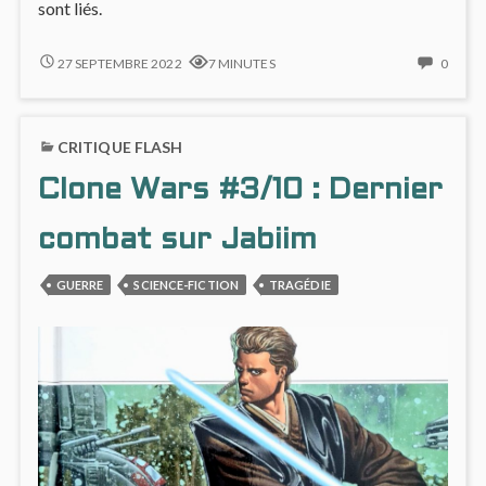
sont liés.
UNIVERS
NO
27 SEPTEMBRE 2022
7 MINUTES
0
ÉTENDUS,
COMM
LES
ON
CONCEPTS
UNIVE
CRITIQUE FLASH
ÉTEND
LES
Clone Wars #3/10 : Dernier
CONC
combat sur Jabiim
GUERRE
SCIENCE-FICTION
TRAGÉDIE