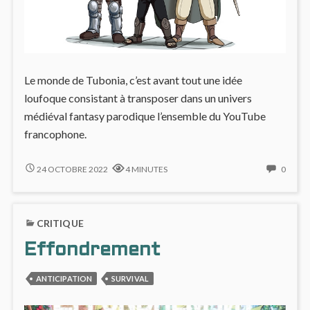
Le monde de Tubonia, c’est avant tout une idée
loufoque consistant à transposer dans un univers
médiéval fantasy parodique l’ensemble du YouTube
francophone.
TUBONIA,
NO
24 OCTOBRE 2022
4 MINUTES
0
AVIS
COMM
GLOBAL
ON
TUBO
CRITIQUE
AVIS
GLOB
Effondrement
ANTICIPATION
SURVIVAL