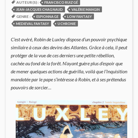
AUTEUR(S) :
FRANCISCO RUIZGÉ
JEAN-JACQUES CHAGNAUD
VALÉRIE MANGIN
GENRE :
ESPIONNAGE
LOW FANTASY
MEDIEVAL FANTASY
UCHRONIE
C’est avéré, Robin de Luxley dispose d’un pouvoir psychique
similaire à ceux des devins des Atlantes. Grâce à cela, il peut
protéger de la
vue
de ces derniers une petite rébellion,
cachée au fond de la forêt. N’ayant guère plus d’espoir que
de mener quelques actions de guérilla, voilà que l’Inquisition
mandatée par le pape s’intéresse à Robin, et à ses prétendus
pouvoirs de sorcier…