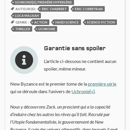
UCHRONIE[S], PREMIÈRE HYPERSÉRIE
AUTEUR(S) :
ERIC CHABBERT
ERIC CORBEYRAN
LUCA MALISAN
GENRE :
ACTION
HARD SCIENCE
SCIENCE-FICTION
THRILLER
UCHRONIE
Garantie sans spoiler
L’article ci-dessous ne contient aucun
spoiler, même mineur.
New Byzance est le premier tome de la
première série
qui se déroule dans l’univers de
Uchronie[s]
.
Nous y découvrons Zack, un prescient qui a la capacité
d’induire chez les autres les rêves qu’il fait. Recruté par
l’Utopie Fondamentaliste, le gouvernement de New
Byzance, il crée des univers alternatifs, dans lesquels il met