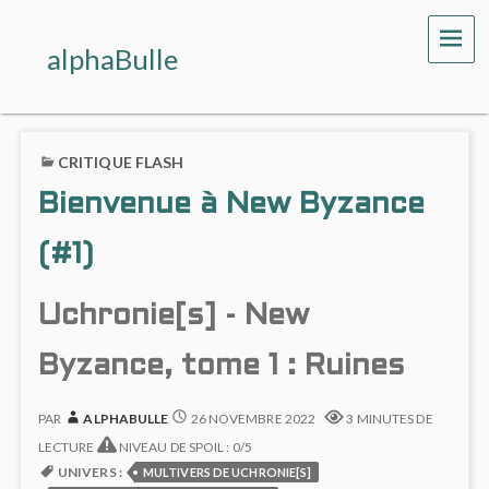
ME
alphaBulle
CRITIQUE FLASH
Bienvenue à New Byzance
(#1)
Uchronie[s] - New
Byzance, tome 1 : Ruines
PAR
ALPHABULLE
26 NOVEMBRE 2022
3 MINUTES DE
LECTURE
NIVEAU DE SPOIL : 0/5
UNIVERS :
MULTIVERS DE UCHRONIE[S]