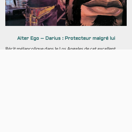
Alter Ego – Darius : Protecteur malgré lui
Récit mélancolique dans le Los Angeles de cet excellent
thriller en série.
Genres
Action
Anticipation
Anthropomorphisme
Aventure
Combat
Comédie
Concept
Docu-fiction
Fantasy
Fantastique
Fantasy urbaine
Espionnage