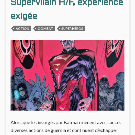
SCÉNA
Supervilain H/F, expérience
exigée
ACTION
COMBAT
SUPERHÉROS
Alors que les insurgés par Batman mènent avec succès
diverses actions de guérilla et continuent d’échapper