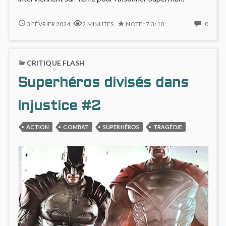
INJUSTICE
NO
3 FÉVRIER 2024
2 MINUTES
NOTE : 7.3/10
0
#3
COMM
:
ON
LES
INJUS
CRITIQUE FLASH
GREEN
#3
LANTERNS
:
Superhéros divisés dans
INTERVIENNENT
LES
GREE
LANT
Injustice #2
INTER
ACTION
COMBAT
SUPERHÉROS
TRAGÉDIE