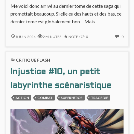
Me voici donc arrivé au dernier tome de cette saga qui
promettait beaucoup. Si elle eu des hauts et des bas, ce
dernier tome est globalement bon… Mais…
INJUSTICE
NO
8 JUIN 2024
2 MINUTES
NOTE : 7/10
0
#11
COMM
:
ON
SUITE
INJUS
CRITIQUE FLASH
ET…
#11
FIN
:
Injustice #10, un petit
?
SUITE
ET…
FIN
labyrinthe scénaristique
?
ACTION
COMBAT
SUPERHÉROS
TRAGÉDIE