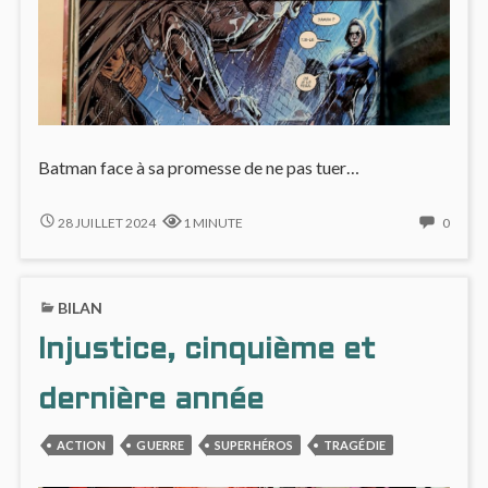
Batman face à sa promesse de ne pas tuer…
TUER
NO
28 JUILLET 2024
1 MINUTE
0
UN
COMM
TUEUR
ON
?
TUER
BILAN
UN
TUEU
Injustice, cinquième et
?
dernière année
ACTION
GUERRE
SUPERHÉROS
TRAGÉDIE