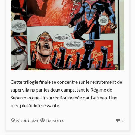
Cette trilogie finale se concentre sur le recrutement de
supervilains par les deux camps, tant le Régime de
Superman que l’Insurrection menée par Batman. Une
idée plutôt interessante.
INJUSTICE,
2
26 JUIN 2024
4 MINUTES
2
CINQUIÈME
COMM
ET
ON