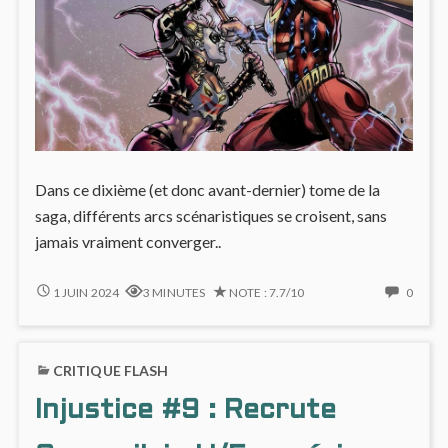
Dans ce dixième (et donc avant-dernier) tome de la
saga, différents arcs scénaristiques se croisent, sans
jamais vraiment converger..
INJUSTICE
NO
1 JUIN 2024
3 MINUTES
NOTE : 7.7/10
0
#10,
COMM
UN
ON
PETIT
INJUS
CRITIQUE FLASH
LABYRINTHE
#10,
SCÉNARISTIQUE
UN
Injustice #9 : Recrute
PETIT
LABY