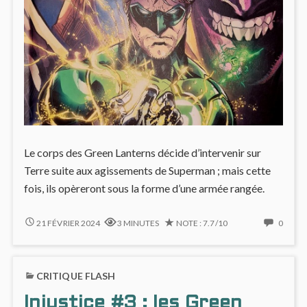
Le corps des Green Lanterns décide d’intervenir sur
Terre suite aux agissements de Superman ; mais cette
fois, ils opèreront sous la forme d’une armée rangée.
EN
NO
21 FÉVRIER 2024
3 MINUTES
NOTE : 7.7/10
0
RÉSISTANCE
COMM
CONTRE
ON
L’INJUSTICE
EN
CRITIQUE FLASH
(#4)
RÉSIS
CONT
Injustice #3 : les Green
L’INJU