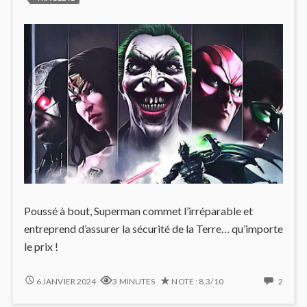
Poussé à bout, Superman commet l’irréparable et
entreprend d’assurer la sécurité de la Terre… qu’importe
le prix !
SUPERMAN
2
6 JANVIER 2024
3 MINUTES
NOTE : 8.3/10
2
VRILLE
COMM