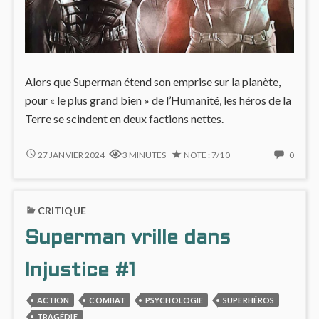
Alors que Superman étend son emprise sur la planète,
pour « le plus grand bien » de l’Humanité, les héros de la
Terre se scindent en deux factions nettes.
SUPERHÉROS
NO
27 JANVIER 2024
3 MINUTES
NOTE : 7/10
0
DIVISÉS
COMM
DANS
ON
INJUSTICE
SUPE
CRITIQUE
#2
DIVISÉ
DANS
Superman vrille dans
INJUS
#2
Injustice #1
ACTION
COMBAT
PSYCHOLOGIE
SUPERHÉROS
TRAGÉDIE