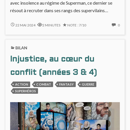
avec insolence au régime de Superman, ce dernier se
résout à recruter dans ses rangs des supervilains…
INJUSTICE
NO
22 MAI 2024
2 MINUTES
NOTE : 7/10
0
#9
COMM
:
ON
RECRUTE
INJUS
BILAN
SUPERVILAIN
#9
H/F,
:
Injustice, au cœur du
EXPÉRIENCE
RECR
EXIGÉE
SUPER
H/F,
conflit (années 3 & 4)
EXPÉR
EXIGÉ
ACTION
COMBAT
FANTASY
GUERRE
SUPERHÉROS