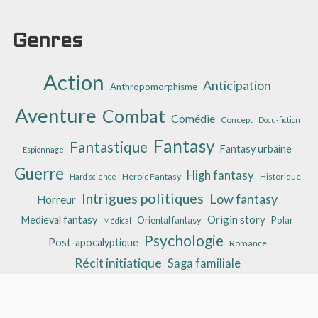
Genres
Action
Anticipation
Anthropomorphisme
Aventure
Combat
Comédie
Concept
Docu-fiction
Fantasy
Fantastique
Fantasy urbaine
Espionnage
Guerre
High fantasy
Heroic Fantasy
Historique
Hard science
Intrigues politiques
Low fantasy
Horreur
Origin story
Medieval fantasy
Oriental fantasy
Polar
Médical
Psychologie
Post-apocalyptique
Romance
Récit initiatique
Saga familiale
Science-Fiction
Science fantasy