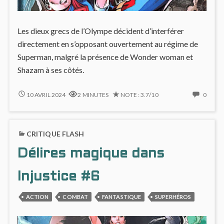
Les dieux grecs de l’Olympe décident d’interférer
directement en s’opposant ouvertement au régime de
Superman, malgré la présence de Wonder woman et
Shazam à ses côtés.
INJUSTICE
NO
10 AVRIL 2024
2 MINUTES
NOTE : 3.7/10
0
#7
COMM
:
ON
JEU
INJUS
CRITIQUE FLASH
DIVIN
#7
:
Délires magique dans
JEU
DIVIN
Injustice #6
ACTION
COMBAT
FANTASTIQUE
SUPERHÉROS