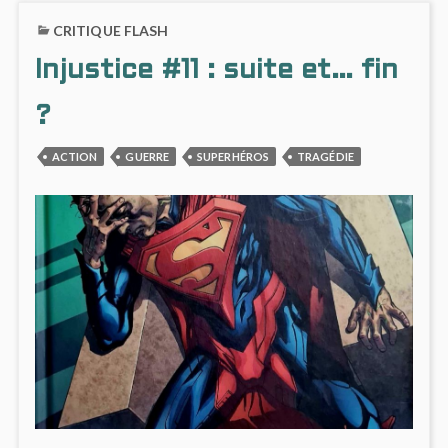
DERNIÈRE
INJUS
CRITIQUE FLASH
ANNÉE
CINQ
ET
Injustice #11 : suite et… fin
DERNI
ANNÉ
?
ACTION
GUERRE
SUPERHÉROS
TRAGÉDIE