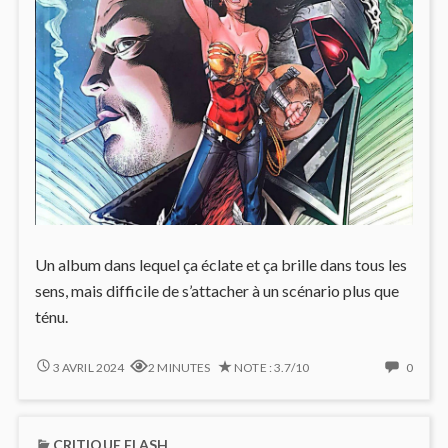
Un album dans lequel ça éclate et ça brille dans tous les
sens, mais difficile de s’attacher à un scénario plus que
ténu.
DÉLIRES
NO
3 AVRIL 2024
2 MINUTES
NOTE : 3.7/10
0
MAGIQUE
COMM
DANS
ON
INJUSTICE
DÉLIR
CRITIQUE FLASH
#6
MAGI