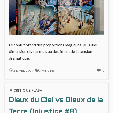
Le conflit prend des proportions magiques, puis une
dimension divine, mais au détriment de la tension
dramatique.
INJUSTICE,
NO
24 AVRIL 2024
3 MINUTES
0
AU
COMM
CŒUR
ON
DU
INJUS
CRITIQUE FLASH
CONFLIT
AU
(ANNÉES
CŒU
Dieux du Ciel vs Dieux de la
3
DU
&
CONF
4)
(ANN
Terre (Injustice #8)