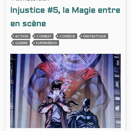
DANS
Injustice #5, la Magie entre
INJUS
#6
en scène
ACTION
COMBAT
COMÉDIE
FANTASTIQUE
GUERRE
SUPERHÉROS