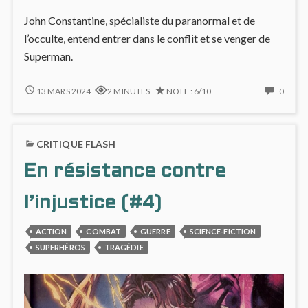
John Constantine, spécialiste du paranormal et de
l’occulte, entend entrer dans le conflit et se venger de
Superman.
INJUSTICE
NO
13 MARS 2024
2 MINUTES
NOTE : 6/10
0
#5,
COMM
LA
ON
MAGIE
INJUS
CRITIQUE FLASH
ENTRE
#5,
EN
LA
En résistance contre
SCÈNE
MAGI
ENTR
EN
l’injustice (#4)
SCÈN
ACTION
COMBAT
GUERRE
SCIENCE-FICTION
SUPERHÉROS
TRAGÉDIE