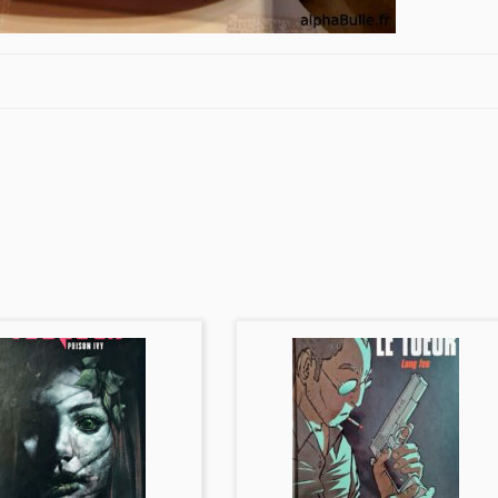
sz, responsable de la mort d’Alfred. Mais au dernier
n sens de l’honneur… ce qui n’est pas le cas de son fils,