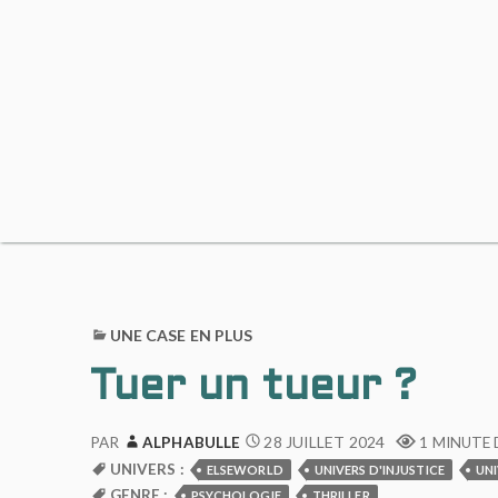
UNE CASE EN PLUS
Tuer un tueur ?
28 JUILLET 2024
PAR
ALPHABULLE
1 MINUTE 
UNIVERS :
ELSEWORLD
UNIVERS D'INJUSTICE
UNI
GENRE :
PSYCHOLOGIE
THRILLER