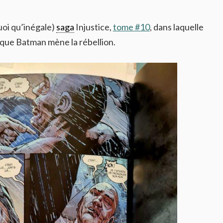
uoi qu’inégale)
saga
Injustice,
tome #10
, dans laquelle
s que Batman mène la rébellion.