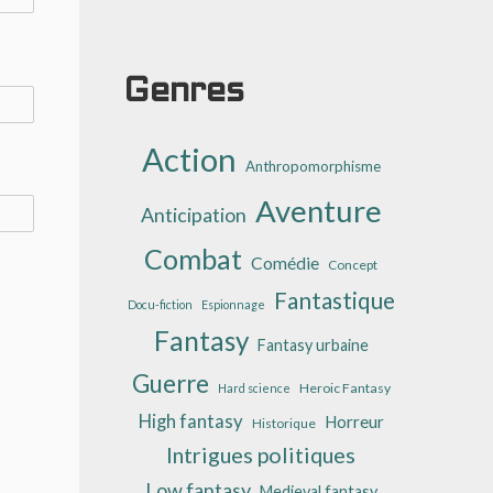
Genres
Action
Anthropomorphisme
Aventure
Anticipation
Combat
Comédie
Concept
Fantastique
Docu-fiction
Espionnage
Fantasy
Fantasy urbaine
Guerre
Heroic Fantasy
Hard science
High fantasy
Horreur
Historique
Intrigues politiques
Low fantasy
Medieval fantasy