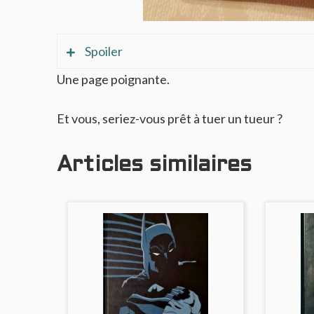
Spoiler
Une page poignante.
Ici, Batman a traqué et trouvé l’assassin Zsa
Et vous, seriez-vous prêt à tuer un tueur ?
moment, le Chevalier Noir est rattrapé par so
Damian.
Articles similaires