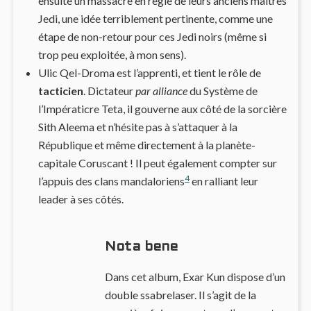
ensuite un massacre en règle de leurs anciens maitres
Jedi, une idée terriblement pertinente, comme une
étape de non-retour pour ces Jedi noirs (même si
trop peu exploitée, à mon sens).
Ulic Qel-Droma est l’apprenti, et tient le rôle de
tacticien
. Dictateur
par alliance
du Système de
l’Impératicre Teta, il gouverne aux côté de la sorcière
Sith Aleema et n’hésite pas à s’attaquer à la
République et même directement à la planète-
capitale Coruscant ! Il peut également compter sur
4
l’appuis des clans mandaloriens
en ralliant leur
leader à ses côtés.
Nota bene
Dans cet album, Exar Kun dispose d’un
double ssabrelaser. Il s’agit de la