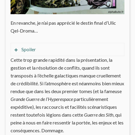
En revanche, je n’ai pas apprécié le destin final d’Ulic
Qel-Droma…
Spoiler
Cette trop grande rapidité dans la présentation, la
Aprés avoir vaincu et tué son frère dans un duel
gestion et la résolution de conflits, quand ils sont
pas si épique, Ulic est coupé de la Force par
transposés à l’échelle galactiques manque cruellement
Nomi. Suite à cela, il semble se repentir
de crédibilité. Si l’atmosphère est néanmoins bien mieux
instantanément, reprend fait et cause pour les
rendue que dans les deux premier tomes (et la fameuse
Jedi, et les conduit sur Yavin 4 dans l’antre d’Exar
Grande Guerre de l’Hyperespace
particulièrement
Kun…
expéditive), les raccourcis et facilités scénaristiques
restent toutefois légions dans cette
Guerre des Sith
, qui
Un retournement beaucoup trop simpliste !
peine à nous en faire ressentir la portée, les enjeux et les
Peut-être s’explique-t-il par le fait qu’il soit
conséquences. Dommage.