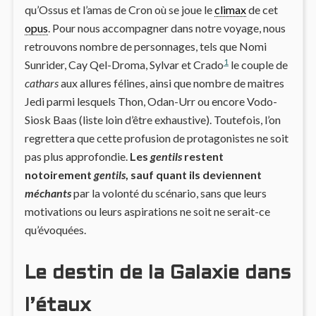
qu’Ossus et l’amas de Cron où se joue le
climax
de cet
opus
. Pour nous accompagner dans notre voyage, nous
retrouvons nombre de personnages, tels que Nomi
1
Sunrider, Cay Qel-Droma, Sylvar et Crado
le couple de
cathars
aux allures félines, ainsi que nombre de maitres
Jedi parmi lesquels Thon, Odan-Urr ou encore Vodo-
Siosk Baas (liste loin d’être exhaustive). Toutefois, l’on
regrettera que cette profusion de protagonistes ne soit
pas plus approfondie.
Les
gentils
restent
notoirement
gentils
, sauf quant ils deviennent
méchants
par la volonté du scénario, sans que leurs
motivations ou leurs aspirations ne soit ne serait-ce
qu’évoquées.
Le destin de la Galaxie dans
l’étaux