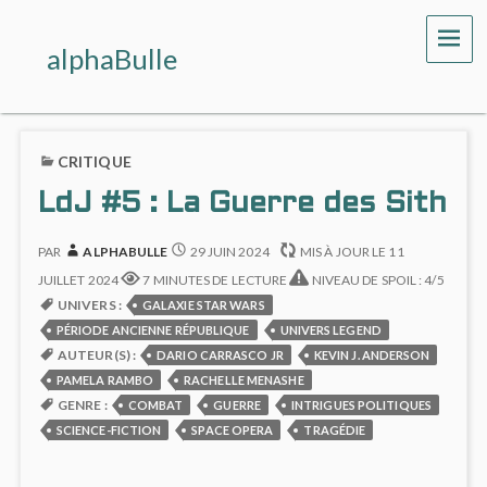
ME
alphaBulle
CRITIQUE
LdJ #5 : La Guerre des Sith
PAR
ALPHABULLE
29 JUIN 2024
MIS À JOUR LE
11
JUILLET 2024
7 MINUTES DE LECTURE
NIVEAU DE SPOIL : 4/5
UNIVERS :
GALAXIE STAR WARS
PÉRIODE ANCIENNE RÉPUBLIQUE
UNIVERS LEGEND
AUTEUR(S) :
DARIO CARRASCO JR
KEVIN J. ANDERSON
PAMELA RAMBO
RACHELLE MENASHE
GENRE :
COMBAT
GUERRE
INTRIGUES POLITIQUES
SCIENCE-FICTION
SPACE OPERA
TRAGÉDIE