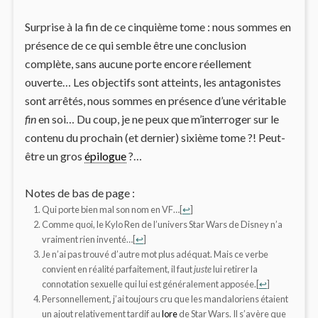
définitivement coupé de Force ? Il ne serait plus
sous l’influence du côté obscur ? Ou du poison
Surprise à la fin de ce cinquième tome : nous sommes en
Sith inoculé par Satal ? Quoi qu’il en soit, ce n’est
présence de ce qui semble être une conclusion
pas précisé, et c’est de toute façon trop facile et
complète, sans aucune porte encore réellement
trop rapide. C’est dommage, pour un
ouverte… Les objectifs sont atteints, les antagonistes
personnage qui était présenté comme un
sont arrêtés, nous sommes en présence d’une véritable
parangon de vertue, avant de choir tout en
fin
en soi… Du coup, je ne peux que m’interroger sur le
conservant ce qu’il faut d’ambiguïté et
contenu du prochain (et dernier) sixième tome ?! Peut-
d’incertitude.
être un gros
épilogue
?…
Notes de bas de page :
Qui porte bien mal son nom en VF…
[
↩
]
Comme quoi, le Kylo Ren de l’univers Star Wars de Disney n’a
vraiment rien inventé…
[
↩
]
Je n’ai pas trouvé d’autre mot plus adéquat. Mais ce verbe
convient en réalité parfaitement, il faut
juste
lui retirer la
connotation sexuelle qui lui est généralement apposée.
[
↩
]
Personnellement, j’ai toujours cru que les mandaloriens étaient
un ajout relativement tardif au
lore
de Star Wars. Il s’avère que