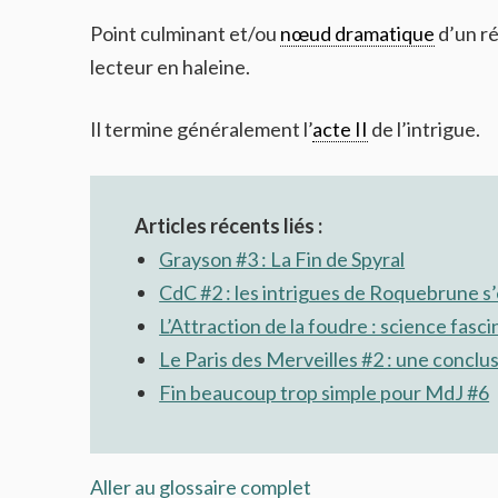
Point culminant et/ou
nœud dramatique
d’un ré
lecteur en haleine.
Il termine généralement l’
acte II
de l’intrigue.
Articles récents liés :
Grayson #3 : La Fin de Spyral
CdC #2 : les intrigues de Roquebrune s
L’Attraction de la foudre : science fas
Le Paris des Merveilles #2 : une concl
Fin beaucoup trop simple pour MdJ #6
Aller au glossaire complet