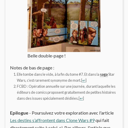
Belle double-page !
Notes de bas de page :
Elle tombe dans le vide, à la fin du tome #7. Et dans la
saga
Star
Wars, c’est rarement synonyme de mort.
[
↩
]
FCBD : Opération annuelle sur une journée, durant laquelle les
éditeurs de comics proposent gratuitement de petites histoires
dans des issues spécialement dédiées.
[
↩
]
Epilogue
- Poursuivez votre exploration avec l'article
Les destins s’affrontent dans Clone Wars #9
qui fait
directement suite à celui-ci. Par ailleurs, l'article que