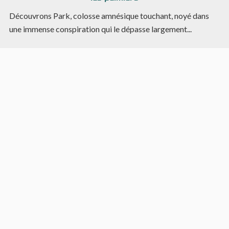
Découvrons Park, colosse amnésique touchant, noyé dans
une immense conspiration qui le dépasse largement...
Genres
Action
Anticipation
Anthropomorphisme
Aventure
Combat
Comédie
Concept
Docu-fiction
Fantasy
Fantastique
Fantasy urbaine
Espionnage
Guerre
High fantasy
Heroic Fantasy
Historique
Hard science
Intrigues politiques
Low fantasy
Horreur
Origin story
Medieval fantasy
Oriental fantasy
Polar
Médical
Psychologie
Post-apocalyptique
Romance