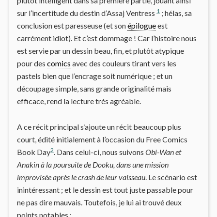
plutôt intelligent dans sa première partie, jouant ainsi
1
sur l’incertitude du destin d’Assaj Ventress
; hélas, sa
conclusion est paresseuse (et son
épilogue
est
carrément idiot). Et c’est dommage ! Car l’histoire nous
est servie par un dessin beau, fin, et plutôt atypique
pour des
comics
avec des couleurs tirant vers les
pastels bien que l’encrage soit numérique ; et un
découpage simple, sans grande originalité mais
efficace, rend la lecture trés agréable.
A ce récit principal s’ajoute un récit beaucoup plus
court, édité initialement à l’occasion du Free Comics
2
Book Day
. Dans celui-ci, nous suivons
Obi-Wan et
Anakin à la poursuite de Dooku, dans une mission
improvisée après le crash de leur vaisseau
. Le scénario est
inintéressant ; et le dessin est tout juste passable pour
ne pas dire mauvais. Toutefois, je lui ai trouvé deux
points notables :