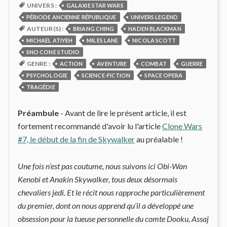
UNIVERS :
GALAXIE STAR WARS
PÉRIODE ANCIENNE RÉPUBLIQUE
UNIVERS LEGEND
AUTEUR(S) :
BRIANG CHING
HADEN BLACKMAN
MICHAEL ATIYEH
MILES LANE
NICOLA SCOTT
SNO CONE STUDIO
GENRE :
ACTION
AVENTURE
COMBAT
GUERRE
PSYCHOLOGIE
SCIENCE-FICTION
SPACE OPERA
TRAGÉDIE
Préambule
- Avant de lire le présent article, il est
fortement recommandé d'avoir lu l'article
Clone Wars
#7, le début de la fin de Skywalker
au préalable !
Une fois n’est pas coutume, nous suivons ici Obi-Wan
Kenobi et Anakin Skywalker, tous deux désormais
chevaliers jedi. Et le récit nous rapproche particulièrement
du premier, dont on nous apprend qu’il a développé une
obsession pour la tueuse personnelle du comte Dooku, Assaj