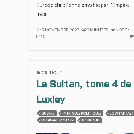
Europe chrétienne envahie par l’Empire
Inca.
LUXLEY
5 NOVEMBRE 2022
2 MINUTES
NOTE :
#1,
8/10
L’EUROPE
AUX
MAINS
DES
INCAS
CRITIQUE
Le Sultan, tome 4 de
Luxley
GUERRE
INTRIGUES POLITIQUES
LOW FANTASY
MEDIEVAL FANTASY
UCHRONIE