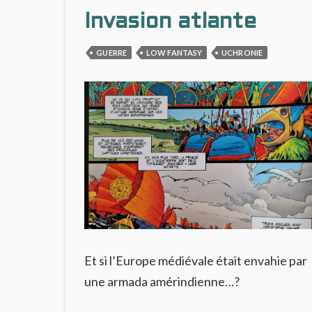
Invasion atlante
GUERRE
LOW FANTASY
UCHRONIE
Et si l’Europe médiévale était envahie par
une armada amérindienne…?