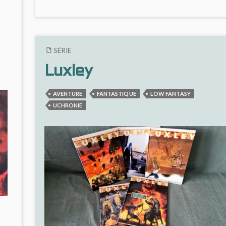
DANS
C
SAINTE
LUXLEY
INQUISITION
#3
L
?
#
S
SÉRIE
I
Luxley
AVENTURE
FANTASTIQUE
LOW FANTASY
UCHRONIE