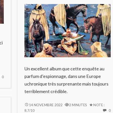
ci
Un excellent album que cette enquête au
parfum d’espionnage, dans une Europe
NO
0
COMMENTS
uchronique très surprenante mais toujours
ON
terriblement crédible.
PARIS
BRÛLE-
T-
LUXLEY
14 NOVEMBRE 2022
2 MINUTES
NOTE :
IL
#2,
8.7/10
0