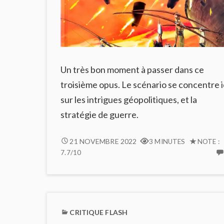
Un très bon moment à passer dans ce
troisième opus. Le scénario se concentre i
sur les intrigues géopolitiques, et la
stratégie de guerre.
PARIS
21 NOVEMBRE 2022
3 MINUTES
NOTE :
BRÛLE-
7.7/10
T-
IL
DANS
LUXLEY
#3
CRITIQUE FLASH
?