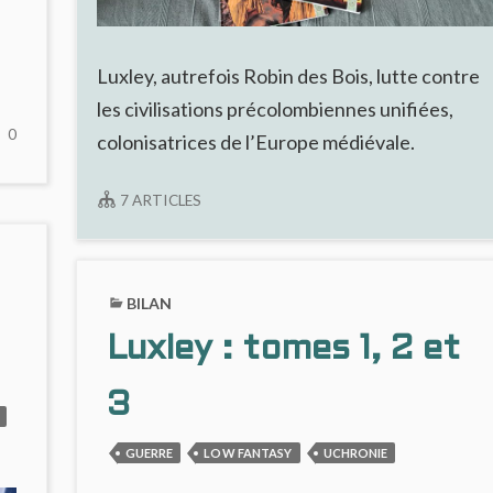
Luxley, autrefois Robin des Bois, lutte contre
les civilisations précolombiennes unifiées,
NO
0
colonisatrices de l’Europe médiévale.
COMMENTS
ON
7 ARTICLES
LUXLEY
#1,
L’EUROPE
AUX
BILAN
MAINS
DES
Luxley : tomes 1, 2 et
INCAS
3
GUERRE
LOW FANTASY
UCHRONIE