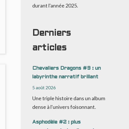
durant l'année 2025.
Derniers
NO
articles
OMMENTS
ON
E
RAND
Chevaliers Dragons #9 : un
INAL
labyrinthe narratif brillant
E
UXLEY
5 août 2026
#5)
Une triple histoire dans un album
dense à l'univers foisonnant.
Asphodèle #2 : plus