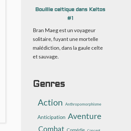
Bouillie celtique dans Keltos
#1
Bran Maeg est un voyageur
solitaire, fuyant une mortelle
malédiction, dans la gaule celte
et sauvage.
Genres
Action
Anthropomorphisme
Aventure
OMMENTS
Anticipation
ON
Combat
UXLEY
Comédie
Concept