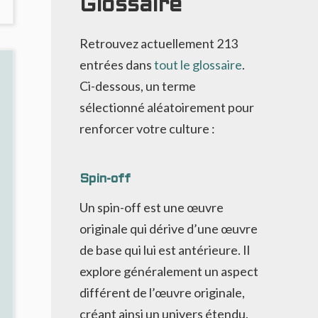
Glossaire
OMMENTS
ON
UXLEY
Retrouvez actuellement
213
2,
entrées dans
tout le glossaire
.
AINTE
Ci-dessous, un terme
NQUISITION
sélectionné aléatoirement pour
renforcer votre culture :
Spin-off
Un spin-off est une œuvre
originale qui dérive d’une œuvre
de base qui lui est antérieure. Il
explore généralement un aspect
différent de l’œuvre originale,
créant ainsi un univers étendu.