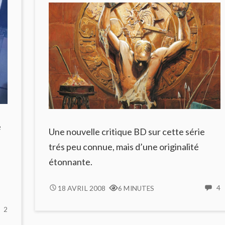
e
Une nouvelle critique BD sur cette série
trés peu connue, mais d’une originalité
étonnante.
LUXLEY
4
18 AVRIL 2008
4
6 MINUTES
C
:
2
2
TOMES
COMMENTS
L
1,