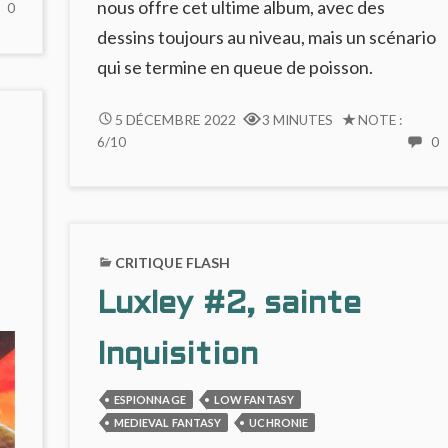
nous offre cet ultime album, avec des
NO
0
COMMENTS
dessins toujours au niveau, mais un scénario
ON
qui se termine en queue de poisson.
INVASION
ATLANTE
LE
5 DÉCEMBRE 2022
3 MINUTES
NOTE :
GRAND
6/10
0
C
FINAL
DE
L
LUXLEY
G
(#5)
F
CRITIQUE FLASH
D
L
Luxley #2, sainte
(
Inquisition
ESPIONNAGE
LOW FANTASY
MEDIEVAL FANTASY
UCHRONIE