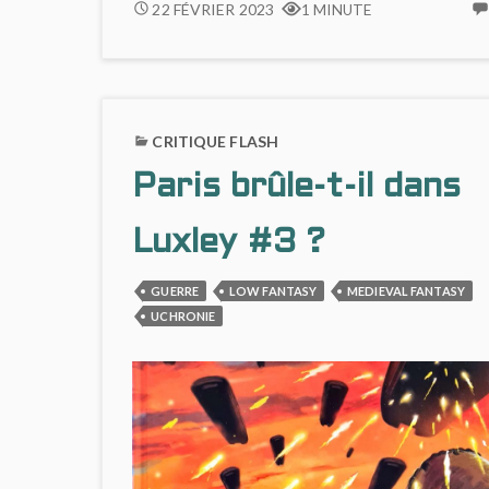
INVASION
22 FÉVRIER 2023
1 MINUTE
ATLANTE
CRITIQUE FLASH
Paris brûle-t-il dans
Luxley #3 ?
GUERRE
LOW FANTASY
MEDIEVAL FANTASY
UCHRONIE