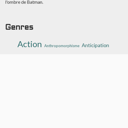
l'ombre de Batman.
Genres
Action
Anticipation
Anthropomorphisme
Aventure
Combat
Comédie
Concept
Docu-fiction
Fantasy
Fantastique
Fantasy urbaine
Espionnage
Guerre
High fantasy
Heroic Fantasy
Historique
Hard science
Intrigues politiques
Low fantasy
Horreur
Origin story
Medieval fantasy
Oriental fantasy
Polar
Médical
Psychologie
Post-apocalyptique
Romance
Récit initiatique
Saga familiale
Science-Fiction