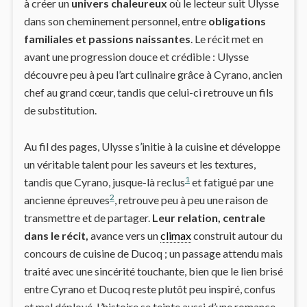
à créer un
univers chaleureux
où le lecteur suit Ulysse
dans son cheminement personnel, entre
obligations
familiales et passions naissantes
. Le récit met en
avant une progression douce et crédible : Ulysse
découvre peu à peu l’art culinaire grâce à Cyrano, ancien
chef au grand cœur, tandis que celui-ci retrouve un fils
de substitution.
Au fil des pages, Ulysse s’initie à la cuisine et développe
un véritable talent pour les saveurs et les textures,
1
tandis que Cyrano, jusque-là reclus
et fatigué par une
2
ancienne épreuves
, retrouve peu à peu une raison de
transmettre et de partager.
Leur relation, centrale
dans le récit,
avance vers un
climax
construit autour du
concours de cuisine de Ducoq ; un passage attendu mais
traité avec une sincérité touchante, bien que le lien brisé
entre Cyrano et Ducoq reste plutôt peu inspiré, confus
et mal déployé. L’histoire se teinte aussi d’une romance