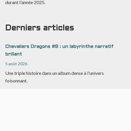
durant l'année 2025.
Derniers articles
Chevaliers Dragons #9 : un labyrinthe narratif
brillant
5 août 2026
Une triple histoire dans un album dense à l'univers
foisonnant.
Asphodèle #2 : plus convaincant visuellement que
narrativement
2 août 2026
Du fantastique à l'urban fantasy, Asphodèle intrigue sans
décoller.