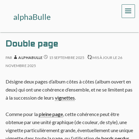
ME
alphaBulle
Double page
PAR
ALPHABULLE
15 SEPTEMBRE 2025
MIS À JOUR LE
26
NOVEMBRE 2025
Désigne deux pages d’album côtes à côtes (album ouvert en
deux) qui ont une cohérence d’ensemble, et ne se limitent pas
à la succession de leurs
vignettes
.
Comme pour la
pleine page
, cette cohérence peut être
obtenue par une unité graphique (de couleur, de style), une
vignette particulièrement grande, éventuellement une unique
vignette dans toute la page, ou l’utilisation de
bords perdus
…