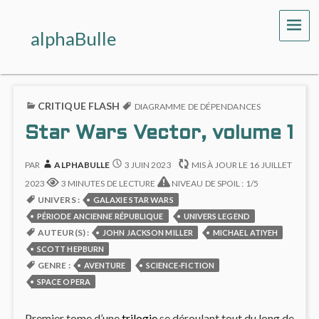
ME
alphaBulle
CRITIQUE FLASH
DIAGRAMME DE DÉPENDANCES
Star Wars Vector, volume 1
PAR
ALPHABULLE
3 JUIN 2023
MIS À JOUR LE
16 JUILLET
2023
3 MINUTES DE LECTURE
NIVEAU DE SPOIL : 1/5
UNIVERS :
GALAXIE STAR WARS
PÉRIODE ANCIENNE RÉPUBLIQUE
UNIVERS LEGEND
AUTEUR(S) :
JOHN JACKSON MILLER
MICHAEL ATIYEH
SCOTT HEPBURN
GENRE :
AVENTURE
SCIENCE-FICTION
SPACE OPERA
Premier tome d’une
trilogie
se déroulant tout du long de