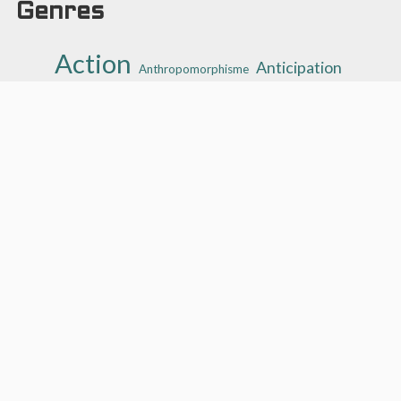
Genres
Action
Anticipation
Anthropomorphisme
Aventure
Combat
Comédie
Concept
Docu-fiction
Fantasy
Fantastique
Fantasy urbaine
Espionnage
Guerre
High fantasy
Heroic Fantasy
Historique
Hard science
Intrigues politiques
Low fantasy
Horreur
Origin story
Medieval fantasy
Oriental fantasy
Polar
Médical
Psychologie
Post-apocalyptique
Romance
Récit initiatique
Saga familiale
Science-Fiction
Science fantasy
Superhéros
Space opera
Thriller
Survival
Tragédie
Voyage