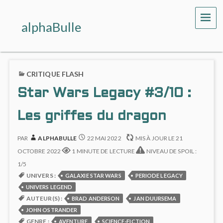
ME
alphaBulle
CRITIQUE FLASH
Star Wars Legacy #3/10 :
Les griffes du dragon
PAR
ALPHABULLE
22 MAI 2022
MIS À JOUR LE
21
OCTOBRE 2022
1 MINUTE DE LECTURE
NIVEAU DE SPOIL :
1/5
UNIVERS :
GALAXIE STAR WARS
PERIODE LEGACY
UNIVERS LEGEND
AUTEUR(S) :
BRAD ANDERSON
JAN DUURSEMA
JOHN OSTRANDER
GENRE :
AVENTURE
SCIENCE-FICTION