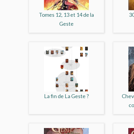
Tomes 12, 13 et 14 de la
3
Geste
La fin de La Geste ?
Cheva
co