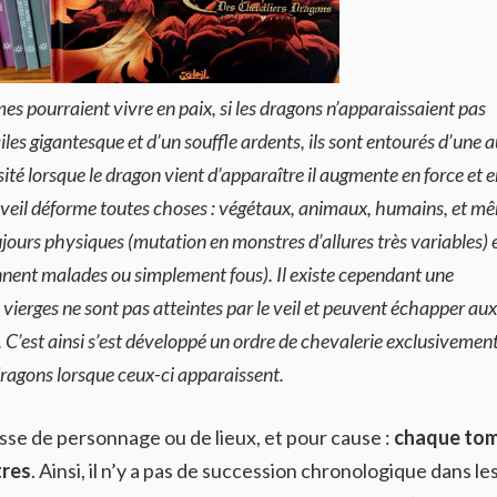
pourraient vivre en paix, si les dragons n’apparaissaient pas
iles gigantesque et d’un souffle ardents, ils sont entourés d’une 
nsité lorsque le dragon vient d’apparaître il augmente en force et e
 Le veil déforme toutes choses : végétaux, animaux, humains, et m
ours physiques (mutation en monstres d’allures très variables) 
nent malades ou simplement fous). Il existe cependant une
 vierges ne sont pas atteintes par le veil et peuvent échapper aux
 C’est ainsi s’est développé un ordre de chevalerie exclusivemen
dragons lorsque ceux-ci apparaissent.
sse de personnage ou de lieux, et pour cause :
chaque to
tres
. Ainsi, il n’y a pas de succession chronologique dans le