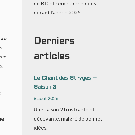
de BD et comics croniqués
durant l'année 2025.
aura
Derniers
n
articles
ême
et
Le Chant des Stryges –
Saison 2
t
8 août 2026
Une saison 2 frustrante et
décevante, malgré de bonnes
me
idées.
s