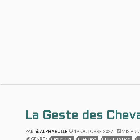
La Geste des Cheva
19 OCTOBRE 2022
PAR
ALPHABULLE
MIS À J
GENRE :
AVENTURE
FANTASY
HIGH FANTASY