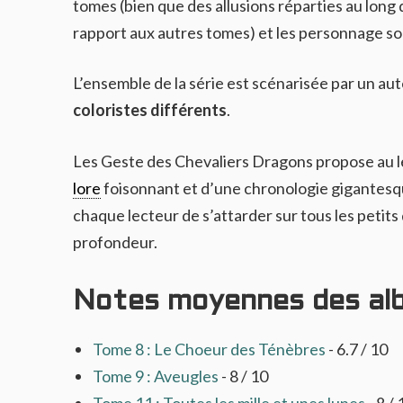
tomes (bien que des allusions réparties au long 
rapport aux autres tomes) et les personnage son
L’ensemble de la série est scénarisée par un au
coloristes différents
.
Les Geste des Chevaliers Dragons propose au le
lore
foisonnant et d’une chronologie gigantesque,
chaque lecteur de s’attarder sur tous les petits
profondeur.
Notes moyennes des al
Tome 8 : Le Choeur des Ténèbres
- 6.7 / 10
Tome 9 : Aveugles
- 8 / 10
Tome 11 : Toutes les mille et unes lunes
- 8 /