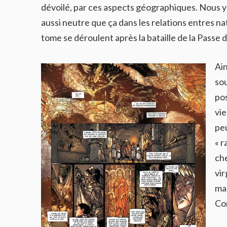
dévoilé, par ces aspects géographiques. Nous y
aussi neutre que ça dans les relations entres na
tome se déroulent après la bataille de la Passe 
Ain
sou
pos
vie
peu
« r
che
vir
mal
Co