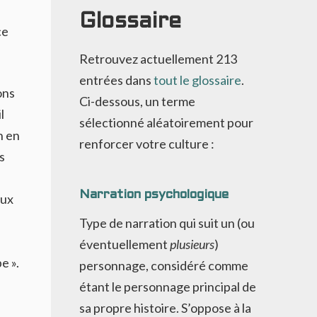
Glossaire
ce
Retrouvez actuellement
213
entrées dans
tout le glossaire
.
ons
Ci-dessous, un terme
l
sélectionné aléatoirement pour
n en
renforcer votre culture :
s
Narration psychologique
eux
Type de narration qui suit un (ou
éventuellement
plusieurs
)
e ».
personnage, considéré comme
étant le personnage principal de
sa propre histoire. S’oppose à la