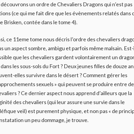
 découvrons un ordre de Chevaliers Dragons qui n’est pas
tions (ce qui me fait dire que les évènements relatés dans 
de Brisken, contée dans le tome 4).
si, ce 11eme tome nous décris l’ordre des chevaliers drag
s un aspect sombre, ambigu et parfois même malsain. Est-i
sible que les chevaliers gardent volontairement un drago
 dans les sous-sols du Fort ? Deux jeunes filles de douze an
vent-elles survivre dans le désert ? Comment gérer les
approchements sexuels » qui peuvent se produire entre d
valiers ? Ce dernier aspect nous apprend d’ailleurs que la
ginité des chevaliers (qui leur assure une survie dans le
éfique veil) est purement physique, et non pas « de princip
nstatation un peu dommage, je trouve.