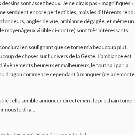
 dessins sont assez beaux. Je ne dirais pas « magnifiques »,
 me semblent encore perfectibles, mais les différents rend
rofondeurs, angles de vue, ambiance dégagée, et même un
le moyenâgeux visible ci-contre) sont très intéressants.
conclurai en soulignant que ce tome m’a beaucoup plut.
ucoup de choses sur l’univers de la Geste. L’ambiance est
 d’évènements heureux et malheureux, le tout sali par la
se au dragon commence cependant à manquer (cela remonte
otable : elle semble annoncer directement le prochain tome !
ir nous le dira…
dans les tomes précédents ? J’ai un doute…
[
↩
]