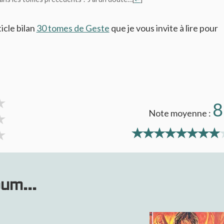
ticle bilan
30 tomes de Geste
que je vous invite à lire pour
8
Note moyenne :
bum...