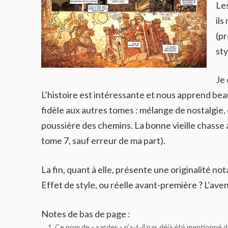
Les
ils
(p
sty
Je 
L’histoire est intéressante et nous apprend bea
fidèle aux autres tomes : mélange de nostalgie,
poussière des chemins. La bonne vieille chas
tome 7, sauf erreur de ma part).
La fin, quant à elle, présente une originalité n
Effet de style, ou réelle avant-première ? L’aven
Notes de bas de page :
Ce nom de « sardes » n’a-t-il pas déjà été mentionné 