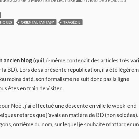
MARS 2026
3 MINUTES DE LECTURE
NIVEAU DE SPOIL : 1/5
ITIQUES
ORIENTAL FANTASY
TRAGÉDIE
n ancien blog
(qui lui-même contenait des articles très var
la BD). Lors de sa présente republication, il a été légère
 ou moins daté, son formalisme ne suit donc pas la ligne
us êtes en train de visiter.
our Noël, j’ai effectué une descente en ville le week-end
quelques retards que j’avais en matière de BD (non soldées).
agons, onzième du nom, sur lequel je souhaite m’attarder un