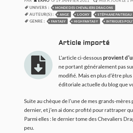
19 JANVIER 2011
PAR
EKHO
MIS À JOUR LE
1 
UNIVERS :
MONDE DES CHEVALIERS DRAGONS
AUTEUR(S) :
ANGE
LOOKY
STÉPHANE PAITREAU
GENRE :
FANTASY
HIGH FANTASY
INTRIGUES POL
Article importé
L’article ci-dessous
provient d’u
ne portant généralement pas sur 
modifié. Mais en plus d’être plus
éditoriale actuelle du blog que vo
Suite au chèque de l’une de mes grands-mères p
dernier, et j’en ai donc profité pour rattraper 
Parmi elles : le dernier tome des Chevaliers Dr
peu.