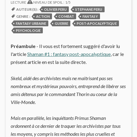
LECTURE
NIVEAU DE SPOIL : 1/5
AUTEUR(S) :
OLIVIER PERU
STEPHANE PERU
GENRE :
ACTION
COMBAT
FANTASY
FANTASY URBAINE
GUERRE
POST-APOCALYPTIQUE
PSYCHOLOGIE
Préambule
- Il vous est fortement suggéré d'avoir lu
l'article
Shaman #1 : fantasy post-apocalyptique
, car le
présent article en est la suite directe.
Skeld, aidé des archivistes mais ne maitrisant pas ses
nombreux et mystérieux pouvoirs, entreprend de libérer ses
amis détenus par le commandant Thorin au coeur de la
Ville-Monde.
Mais en parallèle, les inquiétants Primus Shaman
ordonnent à ce dernier de traquer les archivistes par tous
les moyens, y compris les méthodes les plus cruelles et