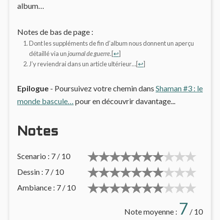
album…
Notes de bas de page :
Dont les suppléments de fin d’album nous donnent un aperçu
détaillé via un
journal de guerre
.
[
↩
]
J’y reviendrai dans un article ultérieur…
[
↩
]
Epilogue
- Poursuivez votre chemin dans
Shaman #3 : le
monde bascule…
pour en découvrir davantage...
Notes
Scenario : 7 / 10
Dessin : 7 / 10
Ambiance : 7 / 10
7
Note moyenne :
/ 10