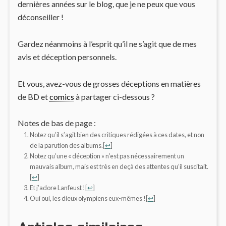
dernières années sur le blog, que je ne peux que vous
déconseiller !
Gardez néanmoins à l’esprit qu’il ne s’agit que de mes
avis et déception personnels.
Et vous, avez-vous de grosses déceptions en matières
de BD et
comics
à partager ci-dessous ?
Notes de bas de page :
Notez qu’il s’agit bien des critiques rédigées à ces dates, et non
de la parution des albums.
[
↩
]
Notez qu’une « déception » n’est pas nécessairement un
mauvais album, mais est très en deçà des attentes qu’il suscitait.
[
↩
]
Et j’adore Lanfeust !
[
↩
]
Oui oui, les dieux olympiens eux-mêmes !
[
↩
]