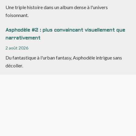
Une triple histoire dans un album dense à l'univers
foisonnant.
Asphodèle #2 : plus convaincant visuellement que
narrativement
2 août 2026
Du fantastique à l'urban fantasy, Asphodèle intrigue sans
décoller.
Chronologie des comics : ages et époques
30 juillet 2026
Passage en revue rapide des 4 ages principaux dans l'histoire
des comics américains.
Glossaire