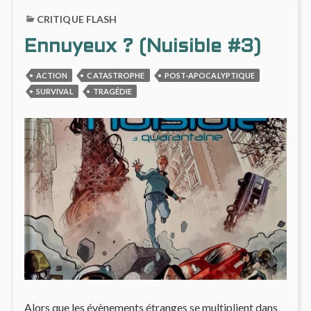
LE
SHAM
CRITIQUE FLASH
MONDE
#3
BASCULE…
:
Ennuyeux ? (Nuisible #3)
LE
MON
BASC
ACTION
CATASTROPHE
POST-APOCALYPTIQUE
SURVIVAL
TRAGÉDIE
Alors que les évènements étranges se multiplient dans