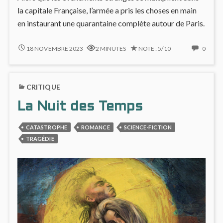
la capitale Française, l’armée a pris les choses en main
en instaurant une quarantaine complète autour de Paris.
ENNUYEUX
NO
18 NOVEMBRE 2023
2 MINUTES
NOTE : 5/10
0
?
COMM
(NUISIBLE
ON
#3)
ENNU
CRITIQUE
?
(NUIS
La Nuit des Temps
#3)
CATASTROPHE
ROMANCE
SCIENCE-FICTION
TRAGÉDIE