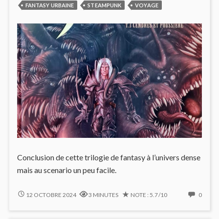
FANTASY URBAINE
STEAMPUNK
VOYAGE
Conclusion de cette trilogie de fantasy à l’univers dense
mais au scenario un peu facile.
SHAMAN
NO
12 OCTOBRE 2024
3 MINUTES
NOTE : 5.7/10
0
#3
COMM
:
ON