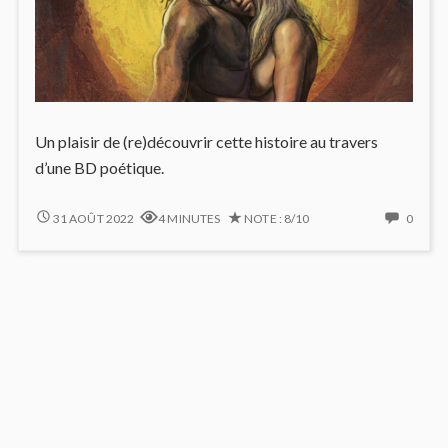
Un plaisir de (re)découvrir cette histoire au travers
d’une BD poétique.
LA
NO
31 AOÛT 2022
4 MINUTES
NOTE : 8/10
0
NUIT
COMM
DES
ON
TEMPS
LA
NUIT
DES
TEMP