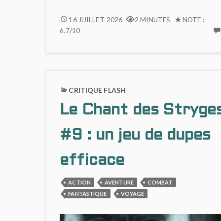
ASPHODÈLE
16 JUILLET 2026
2 MINUTES
NOTE :
(#1)
6.7/10
ENQUÊTE
EN
URBAN
FANTASY
CRITIQUE FLASH
Le Chant des Stryge
#9 : un jeu de dupes
efficace
ACTION
AVENTURE
COMBAT
FANTASTIQUE
VOYAGE