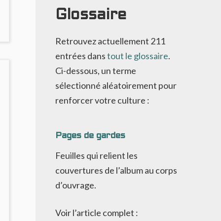
Glossaire
NO
OMMENTS
Retrouvez actuellement
211
ON
entrées dans
tout le glossaire
.
ILEMME
ORAL
Ci-dessous, un terme
ORT
sélectionné aléatoirement pour
T
ÉCIT
renforcer votre culture :
OUS
ENSION
ANS
Pages de gardes
DS
11
Feuilles qui relient les
couvertures de l’album au corps
d’ouvrage.
Voir l’article complet :