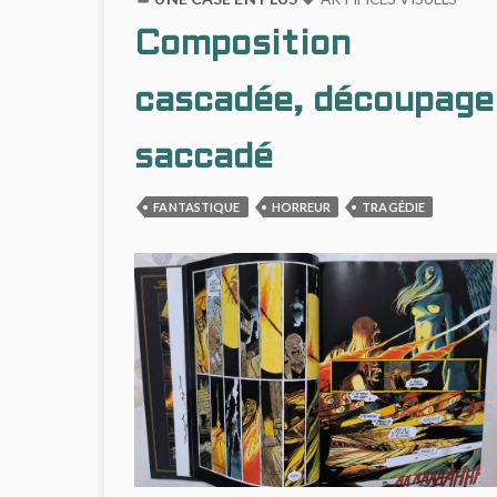
UN
Composition
JEU
DE
DUPES
cascadée, découpage
EFFICACE
saccadé
FANTASTIQUE
HORREUR
TRAGÉDIE