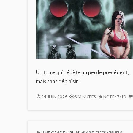
Un tome qui répète un peu le précédent,
mais sans déplaisir !
LE
24 JUIN 2026
3 MINUTES
NOTE : 7/10
CHANT
DES
STRYGES
#9
:
UNE CASE EN PLUS
ARTIFICES VISUELS