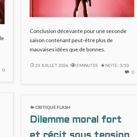
Conclusion décevante pour une seconde
le
saison contenant peut-être plus de
mauvaises idées que de bonnes.
LE
23 JUILLET 2026
3 MINUTES
NOTE : 5/10
NO
0
CHANT
0
COMMENTS
C
DES
ON
STRYGES
ASPHODÈLE
L
#12
#2
C
:
:
D
CRITIQUE FLASH
TROP
PLUS
S
D’EXPLICATIONS,
CONVAINCANT
Dilemme moral fort
#
PAS
VISUELLEMENT
:
ASSEZ
QUE
T
et récit sous tension
DE