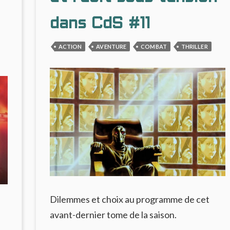
NARRATIVEMENT
D
RÉCIT
P
dans CdS #11
A
D
ACTION
AVENTURE
COMBAT
THRILLER
R
Dilemmes et choix au programme de cet
avant-dernier tome de la saison.