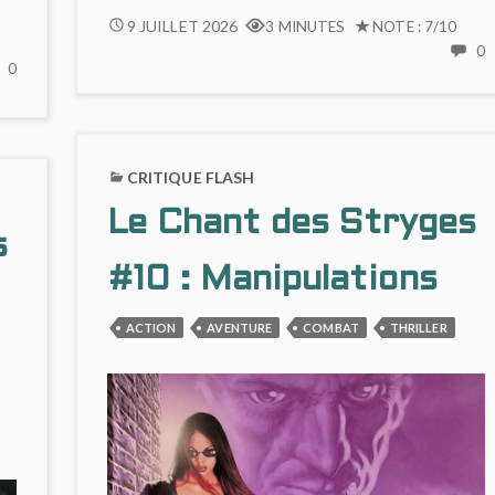
DILEMME
9 JUILLET 2026
3 MINUTES
NOTE : 7/10
MORAL
0
NO
0
C
FORT
COMMENTS
ET
ON
D
RÉCIT
ASPHODÈLE
M
SOUS
(#1)
F
TENSION
CRITIQUE FLASH
ENQUÊTE
E
DANS
EN
Le Chant des Stryges
R
CDS
URBAN
s
S
#11
FANTASY
T
#10 : Manipulations
D
C
ACTION
AVENTURE
COMBAT
THRILLER
#