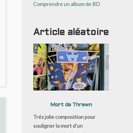
Comprendre un album de BD
Article aléatoire
NO
OMMENTS
ON
E
HANT
Mort de Thrawn
ES
TRYGES
Trés jolie composition pour
10
souligner la mort d'un