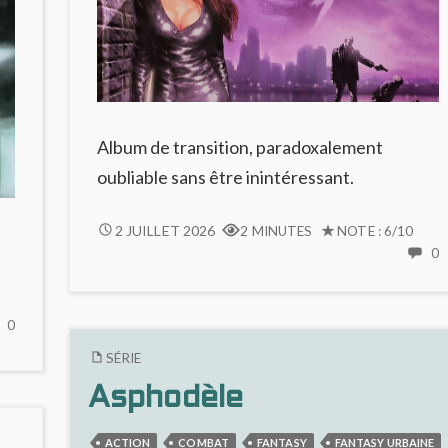
Album de transition, paradoxalement
oubliable sans être inintéressant.
LE
2 JUILLET 2026
2 MINUTES
NOTE : 6/10
CHANT
0
C
DES
STRYGES
L
#10
NO
0
C
:
COMMENTS
SÉRIE
D
MANIPULATIONS
ON
S
LE
Asphodèle
#
CHANT
:
DES
ACTION
COMBAT
FANTASY
FANTASY URBAINE