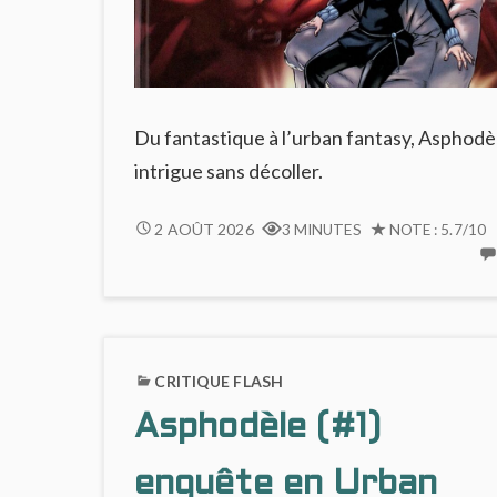
Du fantastique à l’urban fantasy, Asphodè
intrigue sans décoller.
ASPHODÈLE
2 AOÛT 2026
3 MINUTES
NOTE : 5.7/10
#2
:
PLUS
CONVAINCANT
VISUELLEMENT
CRITIQUE FLASH
QUE
NARRATIVEMENT
Asphodèle (#1)
enquête en Urban