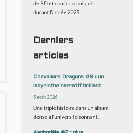
de BD et comics croniqués
durant l'année 2025.
Derniers
articles
NO
OMMENTS
Chevaliers Dragons #9 : un
ON
labyrinthe narratif brillant
E
HANT
5 août 2026
ES
Une triple histoire dans un album
TRYGES
12
dense à l'univers foisonnant.
ROP
Asphodèle #2 : plus