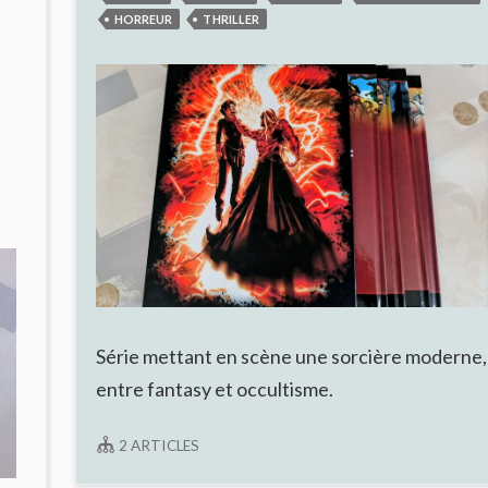
M
STRYGES
HORREUR
THRILLER
#9
:
UN
JEU
DE
DUPES
EFFICACE
Série mettant en scène une sorcière moderne,
entre fantasy et occultisme.
2 ARTICLES