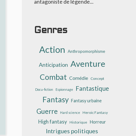
ANIPULATIONS
antagoniste de légende...
Genres
Action
Anthropomorphisme
Aventure
Anticipation
Combat
Comédie
Concept
Fantastique
Docu-fiction
Espionnage
Fantasy
Fantasy urbaine
Guerre
Heroic Fantasy
Hard science
High fantasy
Horreur
Historique
Intrigues politiques