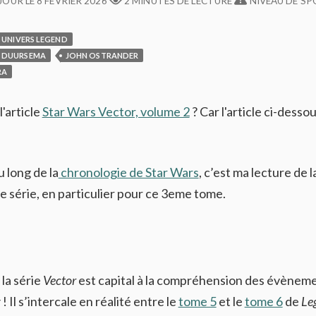
JOUR LE
8 FÉVRIER 2026
2 MINUTES DE LECTURE
NIVEAU DE SPO
UNIVERS LEGEND
N DUURSEMA
JOHN OSTRANDER
RA
l'article
Star Wars Vector, volume 2
? Car l'article ci-desso
 long de la
chronologie de Star Wars
, c’est ma lecture de l
te série, en particulier pour ce 3eme tome.
la série
Vector
est capital à la compréhension des évènem
y
! Il s’intercale en réalité entre le
tome 5
et le
tome 6
de
Le