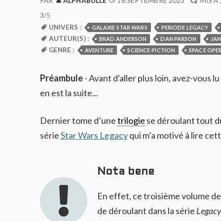
16 SEPTEMBRE 2023
PAR
ALPHABULLE
MIS À 
3/5
UNIVERS :
GALAXIE STAR WARS
PERIODE LEGACY
AUTEUR(S) :
BRAD ANDERSON
DAN PARSON
JA
GENRE :
AVENTURE
SCIENCE-FICTION
SPACE OPE
Préambule
- Avant d'aller plus loin, avez-vous lu 
en est la suite...
Dernier tome d’une
trilogie
se déroulant tout du
série
Star Wars Legacy
qui m’a motivé à lire cet
Nota bene
En effet, ce troisième volume de 
de déroulant dans la série
Legac