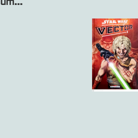
bum...