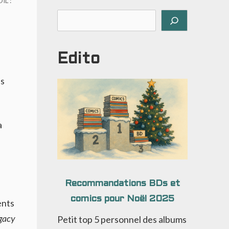
IL :
Rechercher
Edito
us
a
Recommandations BDs et
comics pour Noël 2025
ents
gacy
Petit top 5 personnel des albums