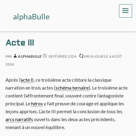
ME
alphaBulle
Acte III
PAR
ALPHABULLE
18 FÉVRIER 2024
MIS À JOUR LE
6 AOÛT
2026
Après l’
acte II
, ce troisième acte clôture la classique
narration en trois actes (
schéma ternaire
). Le troisième acte
contient l’affrontement final, souvent contre l’antagoniste
principal. Le
héros
y fait preuve de courage et applique les
leçons apprises. L’acte III permet la conclusion de tous les
arcs narratifs
ouverts dans les deux actes précédents,
menant à un nouvel équilibre.