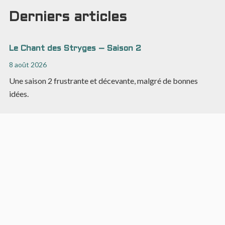
Derniers articles
Le Chant des Stryges – Saison 2
8 août 2026
Une saison 2 frustrante et décevante, malgré de bonnes
idées.
Chevaliers Dragons #9 : un labyrinthe narratif
brillant
5 août 2026
Une triple histoire dans un album dense à l'univers
foisonnant.
Asphodèle #2 : plus convaincant visuellement que
narrativement