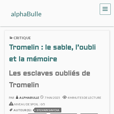
ME
alphaBulle
CRITIQUE
Tromelin : le sable, l’oubli
et la mémoire
Les esclaves oubliés de
Tromelin
PAR
ALPHABULLE
7 MAI 2025
4 MINUTES DE LECTURE
NIVEAU DE SPOIL : 0/5
AUTEUR(S) :
SYLVAIN SAVOIA