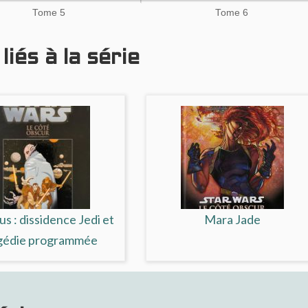
Tome 5
Tome 6
iés à la série
s : dissidence Jedi et
Mara Jade
gédie programmée