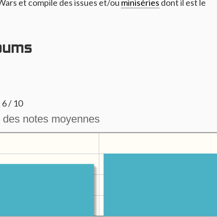
Wars et compile des issues et/ou
miniséries
dont il est le
bums
- 6 / 10
 des notes moyennes