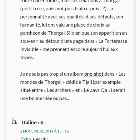
toute que 4 tomes, mais ses relations à Thorgal
(petit frère, puis ami, puis traitre, puis…?), sa
personnalité avec ses qualités et ses défauts, son
humanité, lui ont valu une place de choix au
panthéon de Thorgal. Si bien que son apparition en
souvenir au détour d’une page dans « La Forteresse
Invisible » me prennent encore aujourd’hui aux
tripes.
Je ne sais pas trop si un album
one-shot
dans « Les
mondes de Thorgal » dédié à Tjall (par exemple
situé entre « Les archers » et « Le pays Qa ») serait
une bonne idée ou pas…
Didine
dit :
2 NOVEMBRE 2011 À 15H16
Ekho
a écrit :