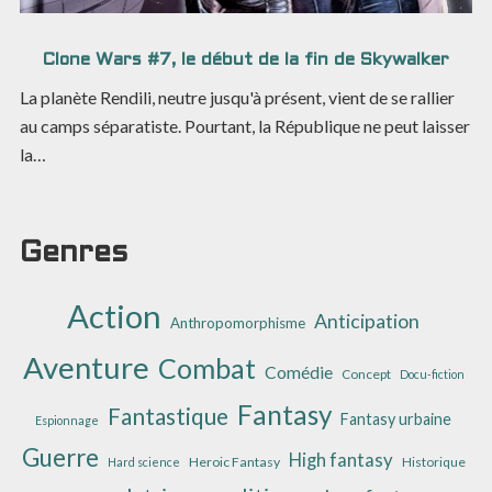
Clone Wars #7, le début de la fin de Skywalker
La planète Rendili, neutre jusqu'à présent, vient de se rallier
au camps séparatiste. Pourtant, la République ne peut laisser
la…
Genres
Action
Anticipation
Anthropomorphisme
Aventure
Combat
Comédie
Concept
Docu-fiction
Fantasy
Fantastique
Fantasy urbaine
Espionnage
Guerre
High fantasy
Heroic Fantasy
Historique
Hard science