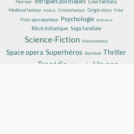
Intrigues politiques
Low fantasy
Horreur
Origin story
Medieval fantasy
Oriental fantasy
Polar
Médical
Psychologie
Post-apocalyptique
Romance
Récit initiatique
Saga familiale
Science-Fiction
Science fantasy
Superhéros
Space opera
Thriller
Survival
Tragédie
Voyage
Uchronie
Tragicomédie
Derniers commentaires
alphaBulle
sur
Long John Silver #1 : un mythe pirate
revisité