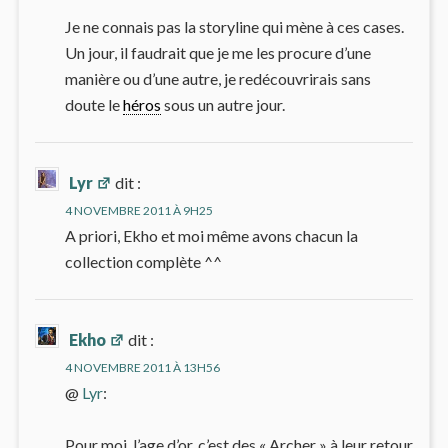
Je ne connais pas la storyline qui mène à ces cases.
Un jour, il faudrait que je me les procure d’une
manière ou d’une autre, je redécouvrirais sans
doute le
héros
sous un autre jour.
Lyr
dit :
4 NOVEMBRE 2011 À 9H25
A priori, Ekho et moi même avons chacun la
collection complète ^^
Ekho
dit :
4 NOVEMBRE 2011 À 13H56
@
Lyr
:
Pour moi, l’age d’or, c’est des « Archer » à leur retour