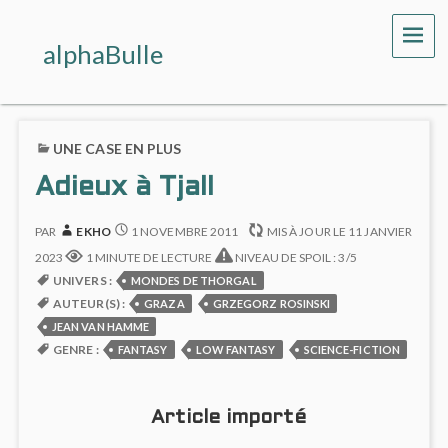
ME
alphaBulle
UNE CASE EN PLUS
Adieux à Tjall
PAR
EKHO
1 NOVEMBRE 2011
MIS À JOUR LE
11 JANVIER
2023
1 MINUTE DE LECTURE
NIVEAU DE SPOIL : 3/5
UNIVERS :
MONDES DE THORGAL
AUTEUR(S) :
GRAZA
GRZEGORZ ROSINSKI
JEAN VAN HAMME
GENRE :
FANTASY
LOW FANTASY
SCIENCE-FICTION
Article importé