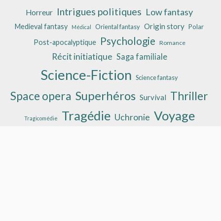
Intrigues politiques
Low fantasy
Horreur
Origin story
Medieval fantasy
Oriental fantasy
Polar
Médical
Psychologie
Post-apocalyptique
Romance
Récit initiatique
Saga familiale
Science-Fiction
Science fantasy
Superhéros
Space opera
Thriller
Survival
Tragédie
Voyage
Uchronie
Tragicomédie
Derniers commentaires
alphaBulle
sur
Long John Silver #1 : un mythe pirate