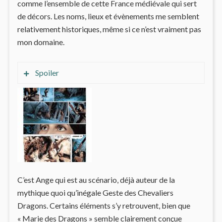
comme l’ensemble de cette France médiévale qui sert
de décors. Les noms, lieux et évènements me semblent
relativement historiques, même si ce n’est vraiment pas
mon domaine.
Spoiler
Ce qui m’a le plus intéressé, dans ce tome, c’est la
provenance des monstres : ceux-ci semblent
venir d’une dimension parallèle. Dimensions qui,
paradoxalement, serait « notre » moyen-age,
dans lequel les chevaliers pourpres n’existent
pas et la France n’est pas un empire. Voilà qui est
assez original et furieusement intéressant !
C’est Ange qui est au scénario, déjà auteur de la
mythique quoi qu’inégale Geste des Chevaliers
Dragons. Certains éléments s’y retrouvent, bien que
« Marie des Dragons » semble clairement conçue