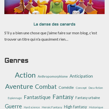
La danse des canards
S'il y a bien une chose que j'aime faire sur mon blog, c'est
trouver un titre qui n'a quasiment rien…
Genres
Action
Anticipation
Anthropomorphisme
Aventure
Combat
Comédie
Concept
Docu-fiction
Fantasy
Fantastique
Fantasy urbaine
Espionnage
Guerre
High fantasy
Heroic Fantasy
Historique
Hard science