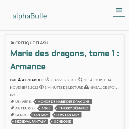
ME
alphaBulle
CRITIQUE FLASH
Marie des dragons, tome 1 :
Armance
PAR
ALPHABULLE
9 JANVIER 2010
MIS À JOUR LE
14
NOVEMBRE 2022
3 MINUTES DE LECTURE
NIVEAU DE SPOIL :
0/5
UNIVERS :
MONDE DE MARIE DES DRAGONS
AUTEUR(S) :
ANGE
THIERRY DÉMAREZ
GENRE :
FANTASY
LOW FANTASY
MEDIEVAL FANTASY
UCHRONIE