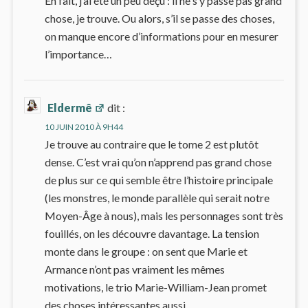
En fait, j’ai été un peu déçu : il ne s’y passe pas grand
chose, je trouve. Ou alors, s’il se passe des choses,
on manque encore d’informations pour en mesurer
l’importance…
Eldermê
dit :
10 JUIN 2010 À 9H44
Je trouve au contraire que le tome 2 est plutôt
dense. C’est vrai qu’on n’apprend pas grand chose
de plus sur ce qui semble être l’histoire principale
(les monstres, le monde parallèle qui serait notre
Moyen-Âge à nous), mais les personnages sont très
fouillés, on les découvre davantage. La tension
monte dans le groupe : on sent que Marie et
Armance n’ont pas vraiment les mêmes
motivations, le trio Marie-William-Jean promet
des choses intéressantes aussi…