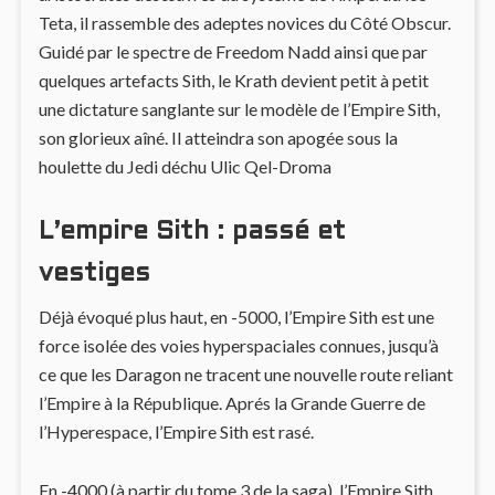
Teta, il rassemble des adeptes novices du Côté Obscur.
Guidé par le spectre de Freedom Nadd ainsi que par
quelques artefacts Sith, le Krath devient petit à petit
une dictature sanglante sur le modèle de l’Empire Sith,
son glorieux aîné. Il atteindra son apogée sous la
houlette du Jedi déchu Ulic Qel-Droma
L’empire Sith : passé et
vestiges
Déjà évoqué plus haut, en -5000, l’Empire Sith est une
force isolée des voies hyperspaciales connues, jusqu’à
ce que les Daragon ne tracent une nouvelle route reliant
l’Empire à la République. Aprés la Grande Guerre de
l’Hyperespace, l’Empire Sith est rasé.
En -4000 (à partir du tome 3 de la saga), l’Empire Sith