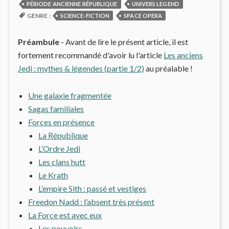
PÉRIODE ANCIENNE RÉPUBLIQUE
UNIVERS LEGEND
GENRE :
SCIENCE-FICTION
SPACE OPERA
Préambule
- Avant de lire le présent article, il est
fortement recommandé d'avoir lu l'article
Les anciens
Jedi : mythes & légendes (partie 1/2)
au préalable !
Une galaxie fragmentée
Sagas familiales
Forces en présence
La République
L’Ordre Jedi
Les clans hutt
Le Krath
L’empire Sith : passé et vestiges
Freedon Nadd : l’absent très présent
La Force est avec eux
Les pouvoirs