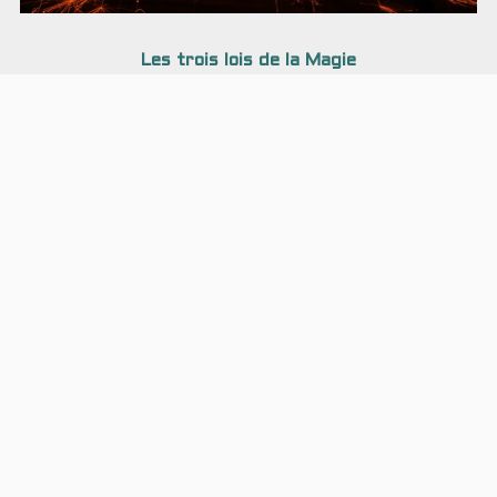
Les trois lois de la Magie
Présentation de ce que pourrait être une "bonne" magie d'un
point de vue narratif : quand/comment elle peut bien servir…
Genres
Action
Anticipation
Anthropomorphisme
Aventure
Combat
Comédie
Concept
Docu-fiction
Fantasy
Fantastique
Fantasy urbaine
Espionnage
Guerre
High fantasy
Heroic Fantasy
Historique
Hard science
Intrigues politiques
Low fantasy
Horreur