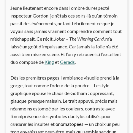
Jeune lieutenant encore dans l’ombre du respecté
inspecteur Gordon, je n’étais ces soirs-là qu’un témoin
passif des événements, notant fébrilement ce que je
voyais sans jamais vraiment comprendre comment tout
m’échappait. Ce récit,
Joker – The Winning Card
, m’a
laissé un goût d’impuissance. Car jamais la folie n’a été
aussi bien mise en scène. Et l’on y retrouve ici l’excellent
duo composé de
King
et
Gerads
.
Dès les premières pages, l’ambiance visuelle prend à la
gorge, tout comme l’odeur de la poudre… Le style
graphique épouse le chaos de Gotham : oppressant,
glauque, presque malsain. Le trait appuyé, précis mais
néanmoins estompé par les couleurs, contraste avec
l’omniprésence de symboles dactylos utilisés pour
censurer
les insultes et
onomatopées
— un choix un peu
trop envahissant peut-être, mais qui semble servir un