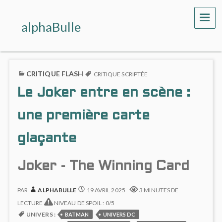
ME
alphaBulle
CRITIQUE FLASH
CRITIQUE SCRIPTÉE
Le Joker entre en scène :
une première carte
glaçante
Joker - The Winning Card
PAR
ALPHABULLE
19 AVRIL 2025
3 MINUTES DE
LECTURE
NIVEAU DE SPOIL : 0/5
UNIVERS :
BATMAN
UNIVERS DC