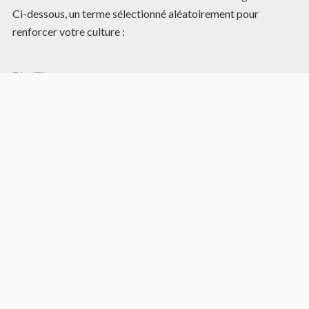
Ci-dessous, un terme sélectionné aléatoirement pour
renforcer votre culture :
Big Three
Dans l’univers de Star Wars, terme désignant les trois héros
principaux de la trilogie originale, à savoir :
Luke Skywalker
Leia Organa
Han Solo
Article aléatoire