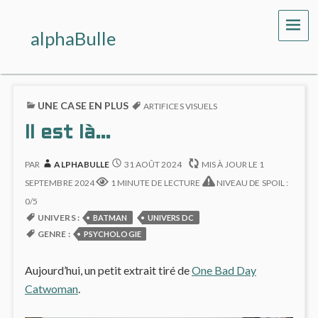
ME
alphaBulle
UNE CASE EN PLUS
ARTIFICES VISUELS
Il est là…
PAR
ALPHABULLE
31 AOÛT 2024
MIS À JOUR LE
1
SEPTEMBRE 2024
1 MINUTE DE LECTURE
NIVEAU DE SPOIL :
0/5
UNIVERS :
BATMAN
UNIVERS DC
GENRE :
PSYCHOLOGIE
Aujourd’hui, un petit extrait tiré de
One Bad Day
Catwoman
.