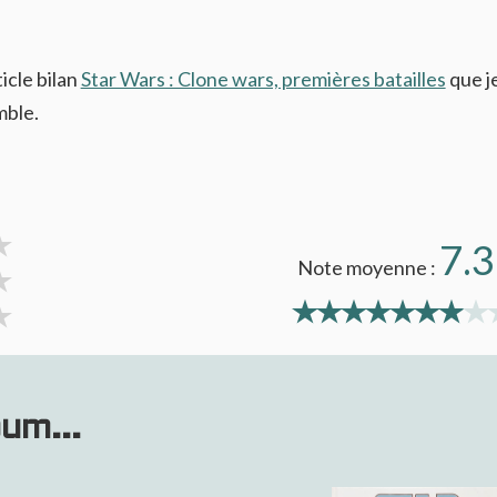
ticle bilan
Star Wars : Clone wars, premières batailles
que j
mble.
7.3
Note moyenne :
bum...