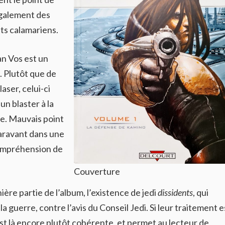
 également des
ts calamariens.
n Vos est un
t. Plutôt que de
ser, celui-ci
un blaster à la
ie. Mauvais point
aravant dans une
compréhension de
Couverture
ère partie de l’album, l’existence de jedi
dissidents
, qui
a guerre, contre l’avis du Conseil Jedi. Si leur traitement e
est là encore plutôt cohérente, et permet au lecteur de