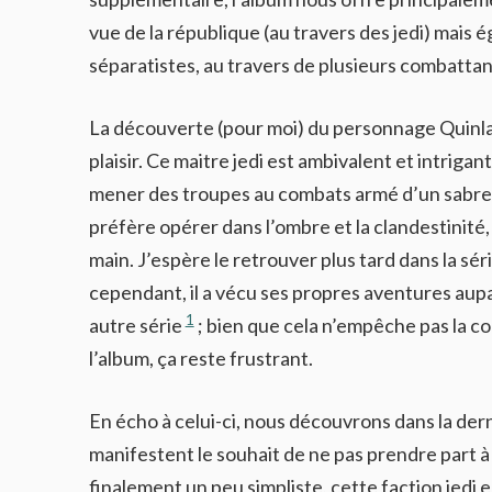
vue de la république (au travers des jedi) mais
séparatistes, au travers de plusieurs combattan
La découverte (pour moi) du personnage Quinla
plaisir. Ce maitre jedi est ambivalent et intrigan
mener des troupes au combats armé d’un sabrela
préfère opérer dans l’ombre et la clandestinité, 
main. J’espère le retrouver plus tard dans la sér
cependant, il a vécu ses propres aventures aup
1
autre série
; bien que cela n’empêche pas la 
l’album, ça reste frustrant.
En écho à celui-ci, nous découvrons dans la derni
manifestent le souhait de ne pas prendre part à l
finalement un peu simpliste, cette faction jedi 