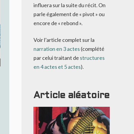
influera sur la suite du récit. On
parle également de « pivot » ou
encore de « rebond ».
Voir l’article complet sur la
narration en 3 actes
(complété
par celui traitant de
structures
en 4 actes et 5 actes
).
Article aléatoire