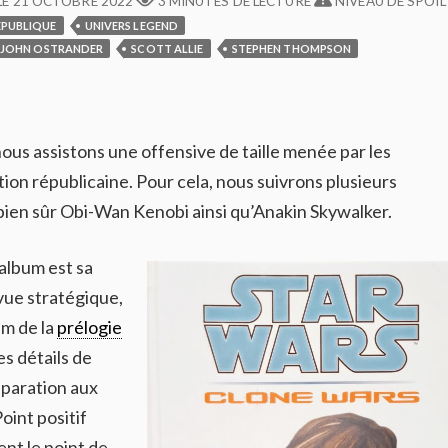
LE
21 OCTOBRE 2022
3 MINUTES DE LECTURE
NIVEAU DE SPOIL 
ÉPUBLIQUE
UNIVERS LEGEND
JOHN OSTRANDER
SCOTT ALLIE
STEPHEN THOMPSON
nous assistons une offensive de taille menée par les
ion républicaine. Pour cela, nous suivrons plusieurs
 bien sûr Obi-Wan Kenobi ainsi qu’Anakin Skywalker.
album est sa
vue stratégique,
lm de la
prélogie
es détails de
réparation aux
oint positif
nt le point de