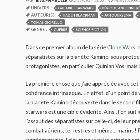
31 AOÛT 2022
PAR
ALPHABULLE
MIS À JOUR 
UNIVERS :
GALAXIE STAR WARS
PÉRIODE ANCIENNE R
AUTEUR(S) :
HADEN BLACKMAN
JAN DUURSEMA
TOMAS GIORELLO
GENRE :
GUERRE
SCIENCE-FICTION
Dans ce premier album de la série
Clone Wars
, 
séparatistes sur la planète Kamino, sous protect
protagonistes, en particulier Quinlan Vos, mais
La première chose que j’aie appréciée avec cet 
cohérence intrinsèque. En effet, d’un point de 
la planète Kamino découverte dans le second fi
Starwars est une cible évidente. Ainsi, l’on suit l
l’assaut des séparatistes sur celle-ci, de leur p
combat aériens, terrestres et même… marins ! P
supplémentaire, l’album nous offre principaleme