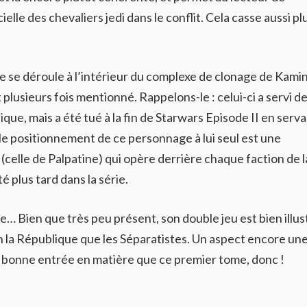
ielle des chevaliers jedi dans le conflit. Cela casse aussi pl
ée se déroule à l’intérieur du complexe de clonage de Kami
plusieurs fois mentionné. Rappelons-le : celui-ci a servi d
ue, mais a été tué à la fin de Starwars Episode II en serv
le positionnement de ce personnage à lui seul est une
(celle de Palpatine) qui opère derrière chaque faction de l
é plus tard dans la série.
e… Bien que très peu présent, son double jeu est bien illus
en la République que les Séparatistes. Un aspect encore un
és bonne entrée en matière que ce premier tome, donc !