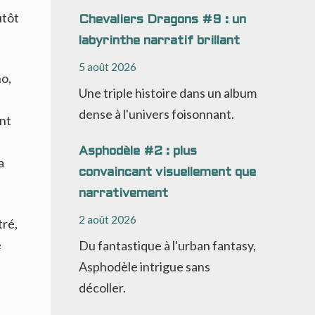
utôt
Chevaliers Dragons #9 : un
labyrinthe narratif brillant
5 août 2026
no,
Une triple histoire dans un album
e
dense à l'univers foisonnant.
ant
Asphodèle #2 : plus
a
convaincant visuellement que
narrativement
2 août 2026
tré,
e
Du fantastique à l'urban fantasy,
Asphodèle intrigue sans
décoller.