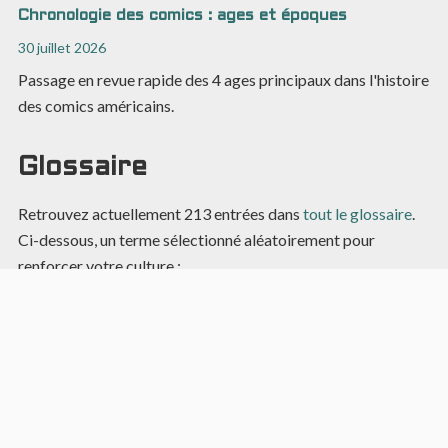
Chronologie des comics : ages et époques
30 juillet 2026
Passage en revue rapide des 4 ages principaux dans l'histoire
des comics américains.
Glossaire
Retrouvez actuellement
213
entrées dans
tout le glossaire
.
Ci-dessous, un terme sélectionné aléatoirement pour
renforcer votre culture :
Build-up
Procédé narratif progressif, souvent lent, visant à faire
monter la tension ou les émotions au fil de l’histoire,
généralement pour déboucher sur un évènement ou un
climax.