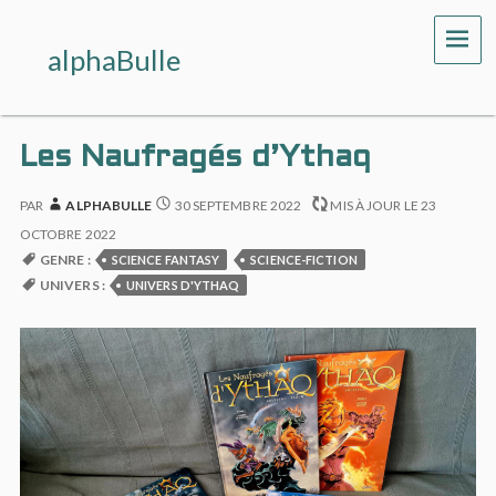
ME
alphaBulle
Les Naufragés d’Ythaq
PAR
ALPHABULLE
30 SEPTEMBRE 2022
MIS À JOUR LE
23
OCTOBRE 2022
GENRE :
SCIENCE FANTASY
SCIENCE-FICTION
UNIVERS :
UNIVERS D'YTHAQ