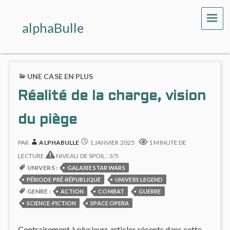
ME
alphaBulle
UNE CASE EN PLUS
Réalité de la charge, vision
du piège
PAR
ALPHABULLE
1 JANVIER 2025
1 MINUTE DE
LECTURE
NIVEAU DE SPOIL : 3/5
UNIVERS :
GALAXIE STAR WARS
PÉRIODE PRÉ-RÉPUBLIQUE
UNIVERS LEGEND
GENRE :
ACTION
COMBAT
GUERRE
SCIENCE-FICTION
SPACE OPERA
Contrairement à plusieurs articles récents dans cette