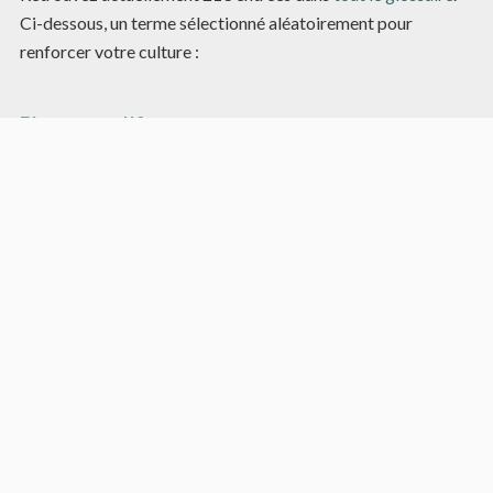
Ci-dessous, un terme sélectionné aléatoirement pour
renforcer votre culture :
Blanc narratif
Zone de la page laissée volontairement vide, blanche, sans
dessin ni texte, alors que l’on se serait attendu à une ou
plusieurs vignettes.
Cet artifice permet de focaliser l’attention du lecteur sur la
ou les vignettes restantes, ainsi mise en valeur.
Exemple dans
cet article
.
Article aléatoire