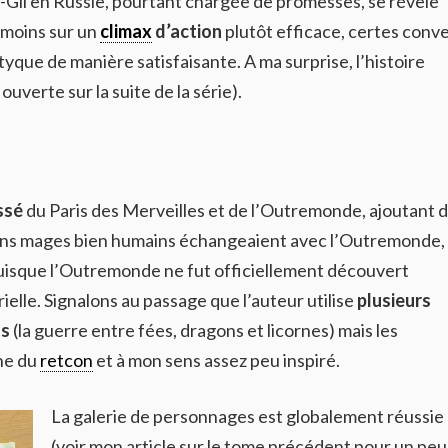
 St-Gil en Russie, pourtant chargée de promesses, se révèle
nmoins sur un
climax
d’action
plutôt efficace, certes conv
que de manière satisfaisante. A ma surprise, l’histoire
uverte sur la suite de la série).
ssé
du Paris des Merveilles et de l’Outremonde, ajoutant 
ains mages bien humains échangeaient avec l’Outremonde,
puisque l’Outremonde ne fut officiellement découvert
ielle. Signalons au passage que l’auteur utilise
plusieurs
ts
(la guerre entre fées, dragons et licornes) mais les
he du
retcon
et à mon sens assez peu inspiré.
La galerie de personnages est globalement réussie
(voir mon article sur le tome précédent pour un peu