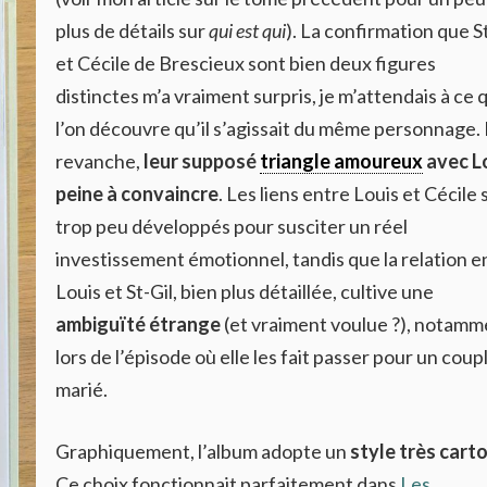
plus de détails sur
qui est qui
). La confirmation que St
et Cécile de Brescieux sont bien deux figures
distinctes m’a vraiment surpris, je m’attendais à ce 
l’on découvre qu’il s’agissait du même personnage.
revanche,
leur supposé
triangle amoureux
avec L
peine à convaincre
. Les liens entre Louis et Cécile 
trop peu développés pour susciter un réel
investissement émotionnel, tandis que la relation e
Louis et St-Gil, bien plus détaillée, cultive une
ambiguïté étrange
(et vraiment voulue ?), notamm
lors de l’épisode où elle les fait passer pour un coup
marié.
Graphiquement, l’album adopte un
style très cart
Ce choix fonctionnait parfaitement dans
Les