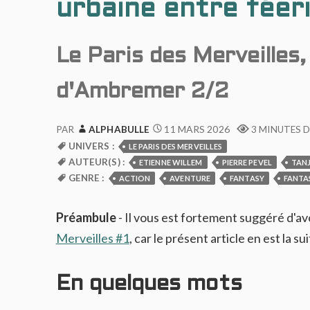
urbaine entre fée
Le Paris des Merveilles
d'Ambremer 2/2
11 MARS 2026
PAR
ALPHABULLE
3 MINUTES D
UNIVERS :
LE PARIS DES MERVEILLES
AUTEUR(S) :
ETIENNE WILLEM
PIERRE PEVEL
TAN
GENRE :
ACTION
AVENTURE
FANTASY
FANTA
Préambule
- Il vous est fortement suggéré d'avoi
Merveilles #1
, car le présent article en est la su
En quelques mots