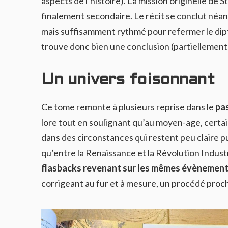
aspects de l’histoire). La mission originelle de
finalement secondaire. Le récit se conclut néa
mais suffisamment rythmé pour refermer le dipty
trouve donc bien une conclusion (partiellement o
Un univers foisonnant
Ce tome remonte à plusieurs reprise dans le
pa
lore tout en soulignant qu’au moyen-age, cert
dans des circonstances qui restent peu claire 
qu’entre la Renaissance et la Révolution Industr
flasbacks revenant sur les mêmes évènemen
corrigeant au fur et à mesure, un procédé proc