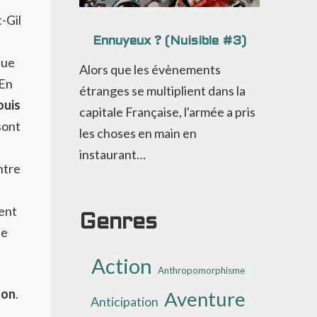
-Gil
Ennuyeux ? (Nuisible #3)
que
Alors que les évènements
 En
étranges se multiplient dans la
ouis
capitale Française, l'armée a pris
sont
les choses en main en
instaurant…
ntre
ent
Genres
le
Action
Anthropomorphisme
oon
.
Aventure
Anticipation