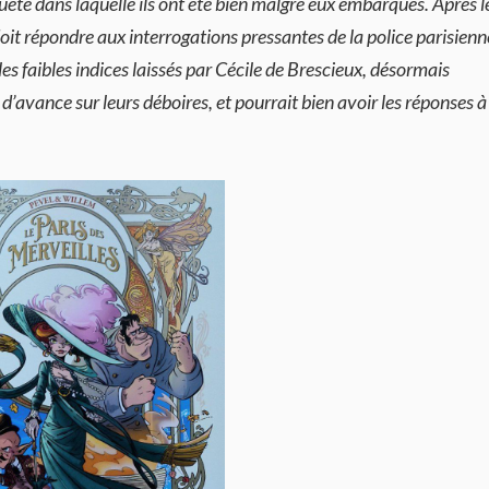
quête dans laquelle ils ont été bien malgré eux embarqués. Aprés l
oit répondre aux interrogations pressantes de la police parisienn
es faibles indices laissés par Cécile de Brescieux, désormais
’avance sur leurs déboires, et pourrait bien avoir les réponses à