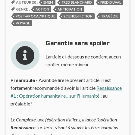
AUTEUR(S) :
EMEM
FRED BLANCHARD
FRED DUVAL
GENRE :
ACTION
ANTICIPATION
POST-APOCALYPTIQUE
SCIENCE-FICTION
TRAGÉDIE
VOYAGE
Garantie sans spoiler
L’article ci-dessous ne contient aucun
spoiler, même mineur.
Préambule
- Avant de lire le présent article, il est
fortement recommandé d'avoir lu l'article
Renaissance
#1 : Opération humanitaire... sur l'Humanité !
au
préalable !
Le Complexe, une fédération d’aliens, a lancé l’opération
Renaissance
sur Terre, visant à sauver les êtres humains