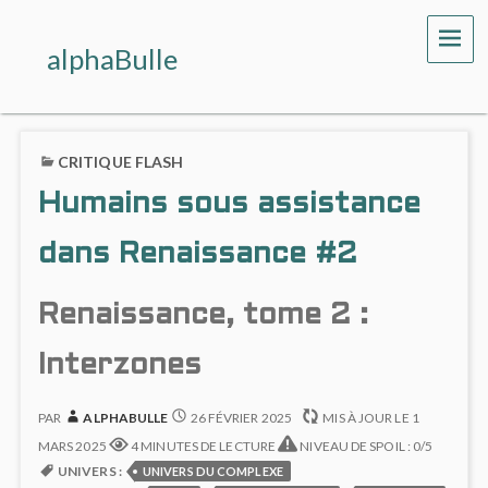
ME
alphaBulle
CRITIQUE FLASH
Humains sous assistance
dans Renaissance #2
Renaissance, tome 2 :
Interzones
PAR
ALPHABULLE
26 FÉVRIER 2025
MIS À JOUR LE
1
MARS 2025
4 MINUTES DE LECTURE
NIVEAU DE SPOIL : 0/5
UNIVERS :
UNIVERS DU COMPLEXE