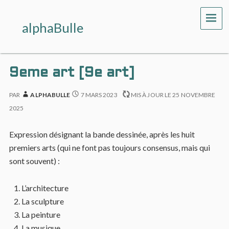
ME
alphaBulle
9eme art [9e art]
PAR
ALPHABULLE
7 MARS 2023
MIS À JOUR LE
25 NOVEMBRE
2025
Expression désignant la bande dessinée, après les huit
premiers arts (qui ne font pas toujours consensus, mais qui
sont souvent) :
L’architecture
La sculpture
La peinture
La musique